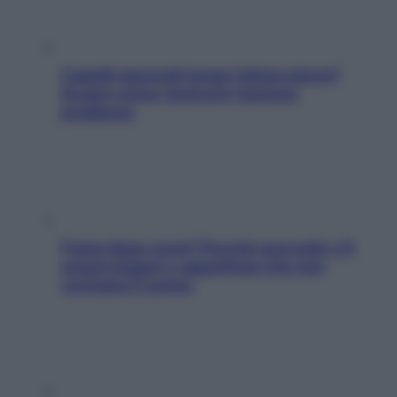
Capelli spezzati lungo l’attaccatura?
Scopri come risolvere l’annoso
problema
Fame dopo cena? Perché succede e 6
snack leggeri e appetitosi che non
rovinano il sonno