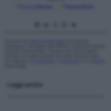
Google
Discover
Fonti preferite
Porzione del
celoma
embrionale
che persiste
nell’
adulto
e dà origine alle definite cavità pericardica,
pleurica e peritoneale. Il termine non deve essere
confuso con splancnocele che viene talvolta usato
per indicare la
protrusione
o l’
erniazione
di un
viscere
addominale.
Leggi anche