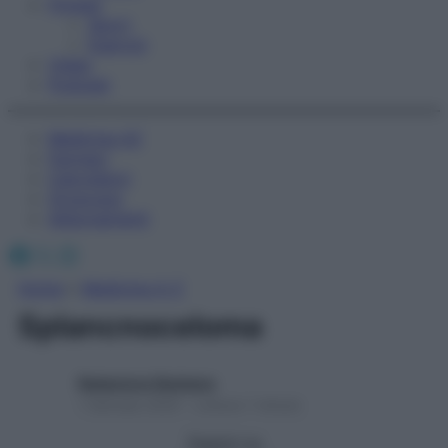
Fitness
Sport
Esercizi
Video
Podcast
Medicina AZ
Farmaci
Calcolatori
Oroscopo
Abbonamenti
Facebook
X
Instagram
Home
»
Medicina A-Z
Splancnoceloma
Redazione Starbene
1 Gennaio 2025 – Lettura 1 minuto
Seguici su