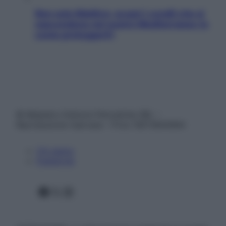
Non solo Maldive: scopri i coralli che si
nascondono nel nostro Mediterraneo (e
come proteggerli)
© Belpietro Edizioni Periodiche SRL –
Riproduzione riservata – P.Iva 13673600964
Chi siamo
Pubblicità
Facebook
X
Instagram