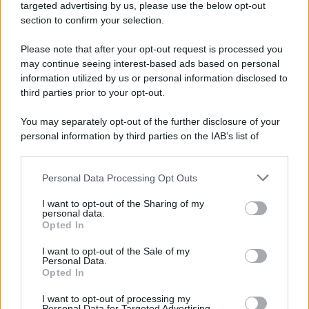
Cookie Policy
targeted advertising by us, please use the below opt-out
Note Legali
section to confirm your selection.
Preferenze Privacy
Please note that after your opt-out request is processed you
may continue seeing interest-based ads based on personal
information utilized by us or personal information disclosed to
third parties prior to your opt-out.
You may separately opt-out of the further disclosure of your
personal information by third parties on the IAB’s list of
downstream participants.
Personal Data Processing Opt Outs
This information may also be disclosed by us to third parties
on the IAB’s List of Downstream Participants that may further
I want to opt-out of the Sharing of my
disclose it to other third parties.
personal data.
Opted In
Please note that this website/app uses one or more Google
services and may gather and store information including but
I want to opt-out of the Sale of my
Personal Data.
not limited to your visit or usage behaviour. You may click to
Opted In
grant or deny consent to Google and its third-party tags to
use your data for below specified purposes in below Google
I want to opt-out of processing my
consent section.
Personal Data for Targeted Advertising.