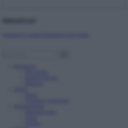
Abbonati ora!
Starbene ti regala benessere ogni mese!
Benessere
Psicologia
Rimedi naturali
Bellezza
Salute
News
Problemi e soluzioni
Alimentazione
Mangiare sano
Diete
Ricette