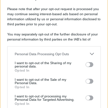
Preferenze Privacy
Please note that after your opt-out request is processed you
may continue seeing interest-based ads based on personal
information utilized by us or personal information disclosed to
third parties prior to your opt-out.
You may separately opt-out of the further disclosure of your
personal information by third parties on the IAB’s list of
downstream participants.
Personal Data Processing Opt Outs
This information may also be disclosed by us to third parties
on the IAB’s List of Downstream Participants that may further
I want to opt-out of the Sharing of my
disclose it to other third parties.
personal data.
Opted In
Please note that this website/app uses one or more Google
services and may gather and store information including but
I want to opt-out of the Sale of my
Personal Data.
not limited to your visit or usage behaviour. You may click to
Opted In
grant or deny consent to Google and its third-party tags to
use your data for below specified purposes in below Google
I want to opt-out of processing my
consent section.
Personal Data for Targeted Advertising.
Opted In