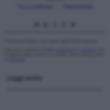
Google
Discover
Fonti preferite
Proiezione simile a una spina, detta anche
spicolo
.
Spicola di cemento
Sottile
proiezione
di
cemento
che
si diparte dalla radice di un dente, detta anche
punta
di
cemento
.
Leggi anche