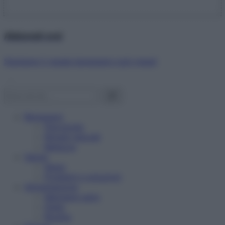
Abbonati ora!
Starbene ti regala benessere ogni mese!
Benessere
Psicologia
Rimedi naturali
Bellezza
Salute
News
Problemi e soluzioni
Alimentazione
Mangiare sano
Diete
Ricette