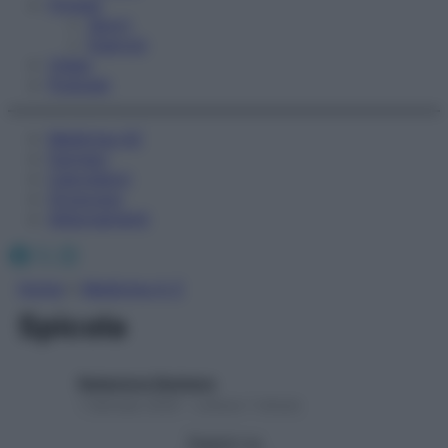
Fitness
Sport
Esercizi
Video
Podcast
Medicina AZ
Farmaci
Calcolatori
Oroscopo
Abbonamenti
Facebook
X
Instagram
Home
»
Medicina A-Z
Spicola
Redazione Starbene
1 Gennaio 2025 – Lettura 1 minuto
Seguici su