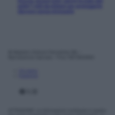
Doccia, lavarsi tutti i giorni fa male alla
pelle? I miti da sfatare per proteggerla
davvero senza stressarla
© Belpietro Edizioni Periodiche SRL –
Riproduzione riservata – P.Iva 13673600964
Chi siamo
Pubblicità
Facebook
X
Instagram
ATTENZIONE: Le informazioni contenute in questo