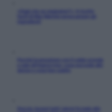
«Oggi che se magnamo?»: 4 ricette
facili di Max Mariola senza pesare gli
ingredienti
Perché la pressione con il caldo scende
e sale all’improvviso: cosa succede alle
donne e cosa fare subito
Doccia, lavarsi tutti i giorni fa male alla