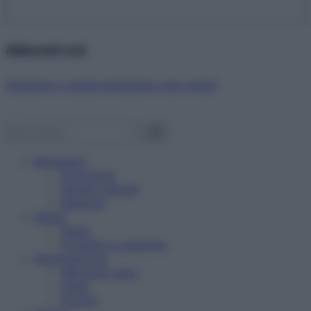
Abbonati ora!
Starbene ti regala benessere ogni mese!
Benessere
Psicologia
Rimedi naturali
Bellezza
Salute
News
Problemi e soluzioni
Alimentazione
Mangiare sano
Diete
Ricette