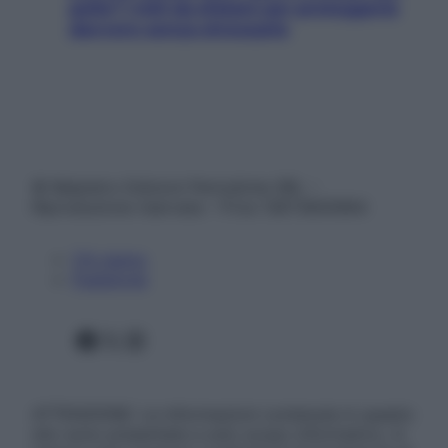
pelle? I miti da sfatare per proteggerla
davvero senza stressarla
© Belpietro Edizioni Periodiche SRL –
Riproduzione riservata – P.Iva 13673600964
Chi siamo
Pubblicità
Facebook
X
Instagram
ATTENZIONE: Le informazioni contenute in questo
sito sono presentate a solo scopo informativo, in