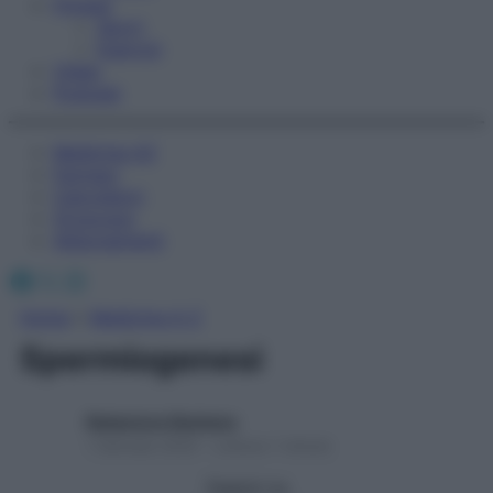
Fitness
Sport
Esercizi
Video
Podcast
Medicina AZ
Farmaci
Calcolatori
Oroscopo
Abbonamenti
Facebook
X
Instagram
Home
»
Medicina A-Z
Spermiogenesi
Redazione Starbene
1 Gennaio 2025 – Lettura 1 minuto
Seguici su