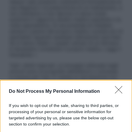
nessun caso possono costituire la formulazione di
una diagnosi o la prescrizione di un trattamento, e
non intendono e non devono in alcun modo
sostituire il rapporto diretto medico-paziente o la
visita specialistica. Si raccomanda di chiedere
sempre il parere del proprio medico curante e/o di
specialisti riguardo qualsiasi indicazione riportata.
Se si hanno dubbi o quesiti sull’uso di un farmaco
è necessario contattare il proprio medico. Leggi il
Disclaimer »
Tutti i diritti riservati. Le immagini utilizzate negli
articoli sono di proprietà dell’editore o concesse
in licenza per l’uso. È vietata la riproduzione non
autorizzata.
Do Not Process My Personal Information
If you wish to opt-out of the sale, sharing to third parties, or
Informativa
processing of your personal or sensitive information for
Privacy Policy
targeted advertising by us, please use the below opt-out
Cookie Policy
section to confirm your selection.
Note Legali