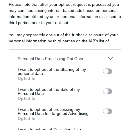
Preferenze Privacy
Please note that after your opt-out request is processed you
may continue seeing interest-based ads based on personal
information utilized by us or personal information disclosed to
third parties prior to your opt-out.
You may separately opt-out of the further disclosure of your
personal information by third parties on the IAB’s list of
downstream participants.
Personal Data Processing Opt Outs
This information may also be disclosed by us to third parties
on the IAB’s List of Downstream Participants that may further
I want to opt-out of the Sharing of my
disclose it to other third parties.
personal data.
Opted In
Please note that this website/app uses one or more Google
services and may gather and store information including but
I want to opt-out of the Sale of my
Personal Data.
not limited to your visit or usage behaviour. You may click to
Opted In
grant or deny consent to Google and its third-party tags to
use your data for below specified purposes in below Google
I want to opt-out of processing my
consent section.
Personal Data for Targeted Advertising.
Opted In
I want to opt-out of Collection, Use,