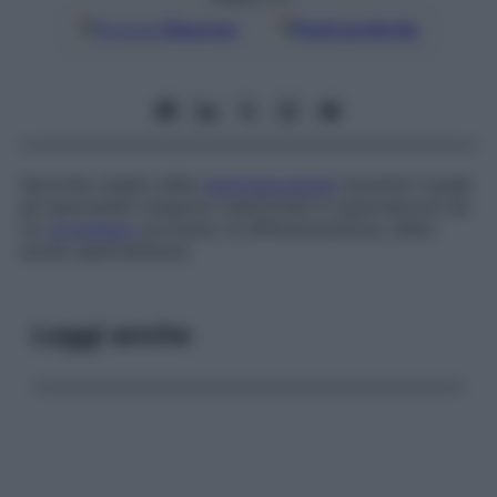
Google
Discover
Fonti preferite
Secondo stadio della
spermatogenesi
durante il quale
gli spermatidi vengono trasformati in spermatozoi da
un
complesso
processo di differenziazione, detto
anche
spermateliosi
.
Leggi anche