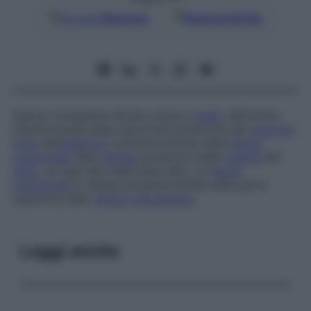
Google
Discover
Fonti preferite
Spazio triangolare situato sopra il
pube
, delimitato
anteriormente dalla superficie posteriore del
muscolo
retto
dell’
addome
e posteriormente dalla
fascia
trasversale
della
lamina
posteriore della
guaina
del
retto
, su ogni lato della linea alba. La
fascia
trasversale
lo separa posteriormente dalla parte
superiore dello
spazio retropubico
.
Leggi anche