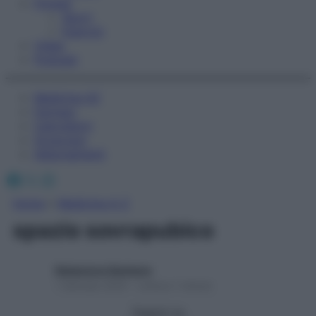
Fitness
Sport
Esercizi
Video
Podcast
Medicina AZ
Farmaci
Calcolatori
Oroscopo
Abbonamenti
Facebook
X
Instagram
Home
»
Medicina A-Z
spazio sovrapubico
Redazione Starbene
1 Gennaio 2025 – Lettura 1 minuto
Seguici su