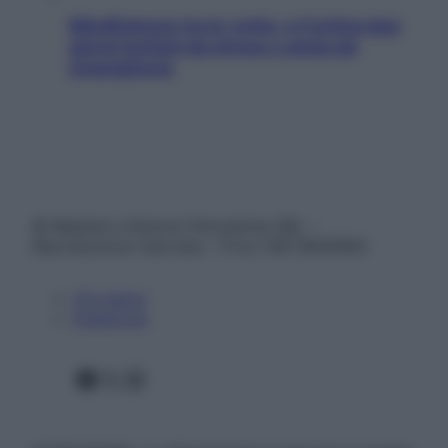
Mindfulness tra le vette: a Cortina due
giorni lontani da stress e ansia da
smartphone
© Belpietro Edizioni Periodiche SRL –
Riproduzione riservata – P.Iva 13673600964
Chi siamo
Pubblicità
Facebook
X
Instagram