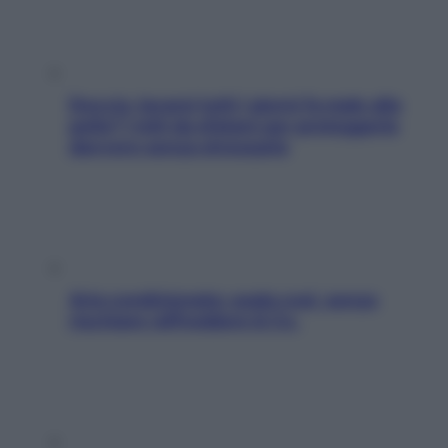
Doccia, lavarsi tutti i giorni fa male alla
pelle? I miti da sfatare per proteggerla
davvero senza stressarla
Aria condizionata: usala così, senza
rischiare raffreddore & Co.