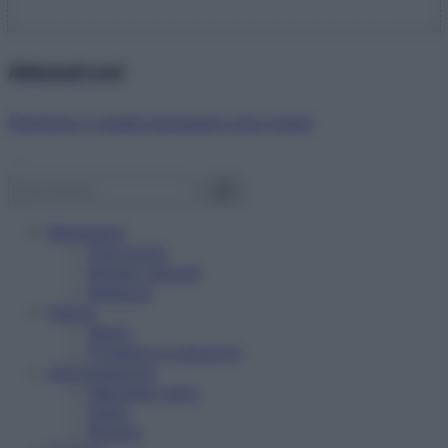
Abbonati ora!
Starbene ti regala benessere ogni mese!
Benessere
Psicologia
Rimedi naturali
Bellezza
Salute
News
Problemi e soluzioni
Alimentazione
Mangiare sano
Diete
Ricette