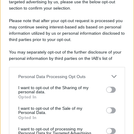
Cookie Policy
targeted advertising by us, please use the below opt-out
Note Legali
section to confirm your selection.
Preferenze Privacy
Please note that after your opt-out request is processed you
may continue seeing interest-based ads based on personal
information utilized by us or personal information disclosed to
third parties prior to your opt-out.
You may separately opt-out of the further disclosure of your
personal information by third parties on the IAB’s list of
downstream participants.
Personal Data Processing Opt Outs
This information may also be disclosed by us to third parties
on the IAB’s List of Downstream Participants that may further
I want to opt-out of the Sharing of my
disclose it to other third parties.
personal data.
Opted In
Please note that this website/app uses one or more Google
services and may gather and store information including but
I want to opt-out of the Sale of my
Personal Data.
not limited to your visit or usage behaviour. You may click to
Opted In
grant or deny consent to Google and its third-party tags to
use your data for below specified purposes in below Google
I want to opt-out of processing my
consent section.
Personal Data for Targeted Advertising.