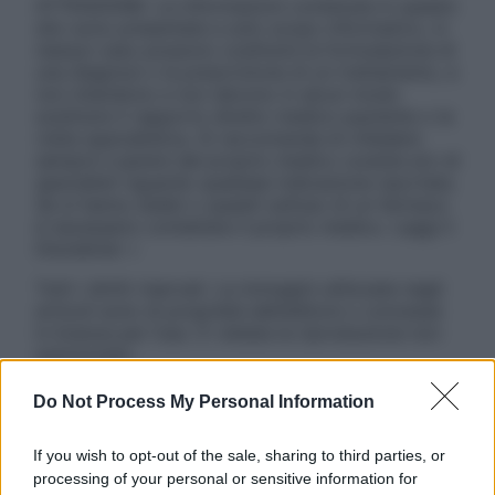
ATTENZIONE: Le informazioni contenute in questo
sito sono presentate a solo scopo informativo, in
nessun caso possono costituire la formulazione di
una diagnosi o la prescrizione di un trattamento, e
non intendono e non devono in alcun modo
sostituire il rapporto diretto medico-paziente o la
visita specialistica. Si raccomanda di chiedere
sempre il parere del proprio medico curante e/o di
specialisti riguardo qualsiasi indicazione riportata.
Se si hanno dubbi o quesiti sull’uso di un farmaco
è necessario contattare il proprio medico. Leggi il
Disclaimer »
Tutti i diritti riservati. Le immagini utilizzate negli
articoli sono di proprietà dell’editore o concesse
in licenza per l’uso. È vietata la riproduzione non
autorizzata.
Do Not Process My Personal Information
Informativa
If you wish to opt-out of the sale, sharing to third parties, or
Privacy Policy
processing of your personal or sensitive information for