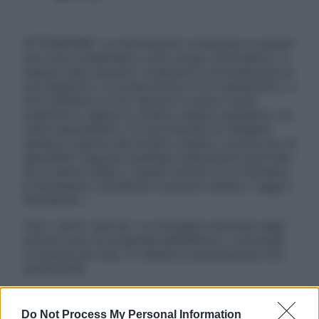
ATTENZIONE: Le informazioni contenute in questo
sito sono presentate a solo scopo informativo, in
nessun caso possono costituire la formulazione di
una diagnosi o la prescrizione di un trattamento, e
non intendono e non devono in alcun modo
sostituire il rapporto diretto medico-paziente o la
visita specialistica. Si raccomanda di chiedere
sempre il parere del proprio medico curante e/o di
specialisti riguardo qualsiasi indicazione riportata.
Se si hanno dubbi o quesiti sull’uso di un farmaco
è necessario contattare il proprio medico. Leggi il
Disclaimer »
Tutti i diritti riservati. Le immagini utilizzate negli
articoli sono di proprietà dell’editore o concesse
in licenza per l’uso. È vietata la riproduzione non
autorizzata.
Do Not Process My Personal Information