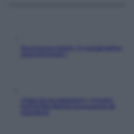
Sicurezza al volante: i 5 consigli dell’ex
pilota di Formula 1
«Oggi che se magnamo?»: 4 ricette
facili di Max Mariola senza pesare gli
ingredienti