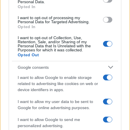
Personal Data.
not limited to your visit or usage behaviour. You may click to
Opted In
grant or deny consent to Google and its third-party tags to
use your data for below specified purposes in below Google
I want to opt-out of processing my
consent section.
Personal Data for Targeted Advertising.
Opted In
I want to opt-out of Collection, Use,
Retention, Sale, and/or Sharing of my
Personal Data that Is Unrelated with the
Purposes for which it was collected.
Opted Out
Google consents
I want to allow Google to enable storage
related to advertising like cookies on web or
device identifiers in apps.
I want to allow my user data to be sent to
Google for online advertising purposes.
I want to allow Google to send me
personalized advertising.