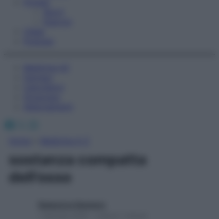
Fitness
Sport
Esercizi
Video
Podcast
Medicina AZ
Farmaci
Calcolatori
Oroscopo
Abbonamenti
Facebook
X
Instagram
Home
»
Medicina A-Z
sostanza compatta
dell’osso
Redazione Starbene
1 Gennaio 2025 – Lettura 1 minuto