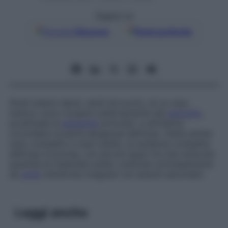
Seguici su
Google
Discover
Fonti preferite
Strati esterni densi, simili ad avorio, di un osso
maturo; sono ricoperti esternamente dal
periostio
,
eccettuate le
estremità
articolari, e all’interno
circondano la parte spugnosa dell’osso. Detta anche
osso compatto e osso solido, la sostanza compatta
dell’osso è
porosa, con piccoli spazi tra una notevole
quantità di materiale solido costituito principalmente
da
unità
cilindriche irregolari od osteoni secondari.
Leggi anche