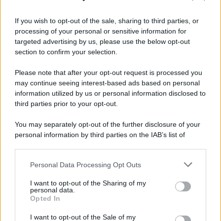
Informativa
Privacy Policy
If you wish to opt-out of the sale, sharing to third parties, or
Cookie Policy
processing of your personal or sensitive information for
Note Legali
targeted advertising by us, please use the below opt-out
Preferenze Privacy
section to confirm your selection.
Please note that after your opt-out request is processed you
may continue seeing interest-based ads based on personal
information utilized by us or personal information disclosed to
third parties prior to your opt-out.
You may separately opt-out of the further disclosure of your
personal information by third parties on the IAB’s list of
downstream participants.
Personal Data Processing Opt Outs
This information may also be disclosed by us to third parties
on the IAB’s List of Downstream Participants that may further
I want to opt-out of the Sharing of my
disclose it to other third parties.
personal data.
Opted In
Please note that this website/app uses one or more Google
services and may gather and store information including but
I want to opt-out of the Sale of my