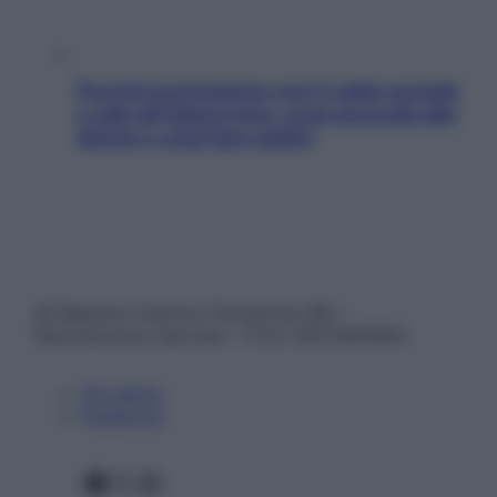
Perché la pressione con il caldo scende
e sale all’improvviso: cosa succede alle
donne e cosa fare subito
© Belpietro Edizioni Periodiche SRL –
Riproduzione riservata – P.Iva 13673600964
Chi siamo
Pubblicità
Facebook
X
Instagram