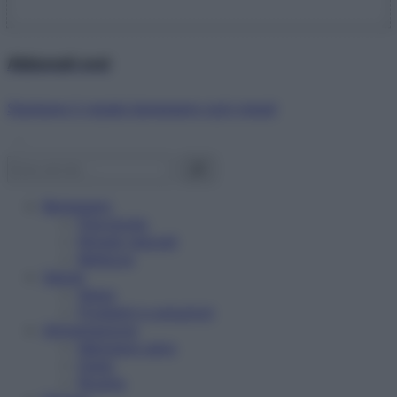
Abbonati ora!
Starbene ti regala benessere ogni mese!
Benessere
Psicologia
Rimedi naturali
Bellezza
Salute
News
Problemi e soluzioni
Alimentazione
Mangiare sano
Diete
Ricette