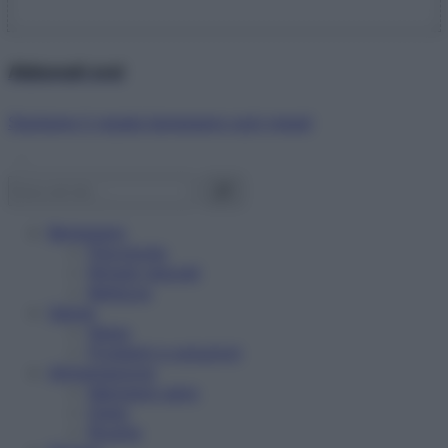
Abbonati ora!
Starbene ti regala benessere ogni mese!
Benessere
Psicologia
Rimedi naturali
Bellezza
Salute
News
Problemi e soluzioni
Alimentazione
Mangiare sano
Diete
Ricette