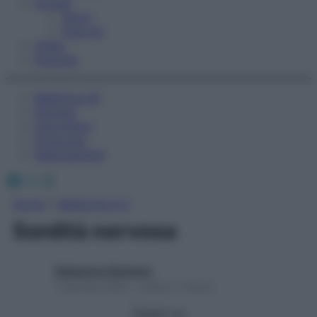
Fitness
Sport
Esercizi
Video
Podcast
Medicina AZ
Farmaci
Calcolatori
Oroscopo
Abbonamenti
Facebook
X
Instagram
Home
»
Medicina A-Z
Sordità nervosa
Redazione Starbene
1 Gennaio 2025 – Lettura 1 minuto
Seguici su