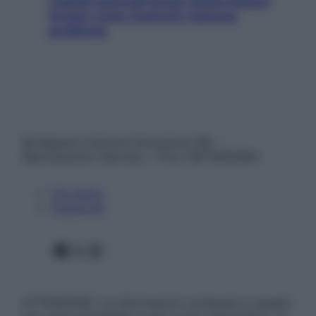
Capelli spezzati lungo l’attaccatura?
Scopri come risolvere l’annoso
problema
© Belpietro Edizioni Periodiche SRL –
Riproduzione riservata – P.Iva 13673600964
Chi siamo
Pubblicità
Facebook
X
Instagram
ATTENZIONE: Le informazioni contenute in questo