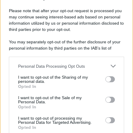
Preferenze Privacy
Please note that after your opt-out request is processed you
may continue seeing interest-based ads based on personal
information utilized by us or personal information disclosed to
third parties prior to your opt-out.
You may separately opt-out of the further disclosure of your
personal information by third parties on the IAB’s list of
downstream participants.
Personal Data Processing Opt Outs
This information may also be disclosed by us to third parties
on the IAB’s List of Downstream Participants that may further
I want to opt-out of the Sharing of my
disclose it to other third parties.
personal data.
Opted In
Please note that this website/app uses one or more Google
services and may gather and store information including but
I want to opt-out of the Sale of my
Personal Data.
not limited to your visit or usage behaviour. You may click to
Opted In
grant or deny consent to Google and its third-party tags to
use your data for below specified purposes in below Google
I want to opt-out of processing my
consent section.
Personal Data for Targeted Advertising.
Opted In