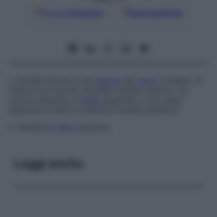
Google
Discover
Fonti preferite
1. Sordità dovuta a una
lesione
del
nervo
cocleare. Si
tratta di un termine obsoleto nell’uso tecnico, ma
ancora utilizzato a
livello
popolare, e che viene
applicato a tutte le varietà di sordità sensitiva.
2. Perdita di
udito
sensitiva.
Leggi anche