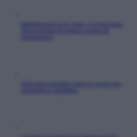
Mindfulness tra le vette: a Cortina due
giorni lontani da stress e ansia da
smartphone
SOS pelle irritabile: tutte le mosse per
riportarla in equilibrio