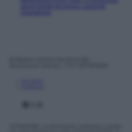
Mindfulness tra le vette: a Cortina due
giorni lontani da stress e ansia da
smartphone
© Belpietro Edizioni Periodiche SRL –
Riproduzione riservata – P.Iva 13673600964
Chi siamo
Pubblicità
Facebook
X
Instagram
ATTENZIONE: Le informazioni contenute in questo