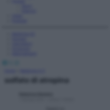
Fitness
Sport
Esercizi
Video
Podcast
Medicina AZ
Farmaci
Calcolatori
Oroscopo
Abbonamenti
Facebook
X
Instagram
Home
»
Medicina A-Z
solfato di atropina
Redazione Starbene
1 Gennaio 2025 – Lettura 1 minuto
Seguici su