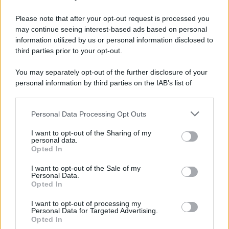
Preferenze Privacy
Please note that after your opt-out request is processed you
may continue seeing interest-based ads based on personal
information utilized by us or personal information disclosed to
third parties prior to your opt-out.
You may separately opt-out of the further disclosure of your
personal information by third parties on the IAB’s list of
downstream participants.
Personal Data Processing Opt Outs
This information may also be disclosed by us to third parties
on the IAB’s List of Downstream Participants that may further
I want to opt-out of the Sharing of my
disclose it to other third parties.
personal data.
Opted In
Please note that this website/app uses one or more Google
services and may gather and store information including but
I want to opt-out of the Sale of my
Personal Data.
not limited to your visit or usage behaviour. You may click to
Opted In
grant or deny consent to Google and its third-party tags to
use your data for below specified purposes in below Google
I want to opt-out of processing my
consent section.
Personal Data for Targeted Advertising.
Opted In