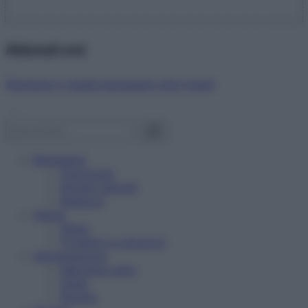
Abbonati ora!
Starbene ti regala benessere ogni mese!
Benessere
Psicologia
Rimedi naturali
Bellezza
Salute
News
Problemi e soluzioni
Alimentazione
Mangiare sano
Diete
Ricette