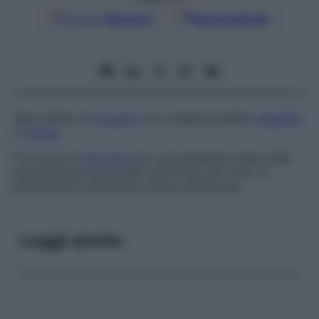
Google
Discover
Fonti preferite
Sale solfato di
atropina
con un’apprezzabile
solubilità
in
acqua
.
È la forma di
atropina
più comunemente usata nella
preparazione di pomate, gocce per gli occhi, in
preparazioni iniettabili e come compresse.
Leggi anche