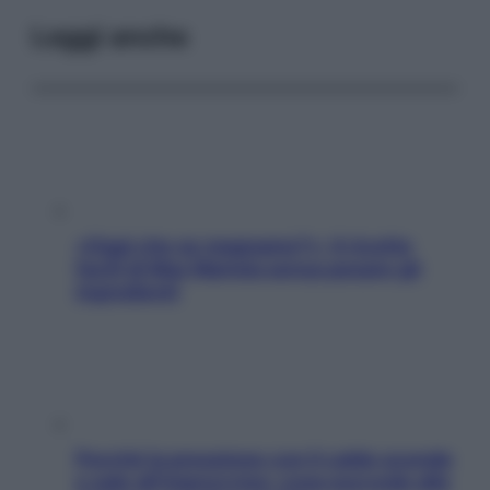
Leggi anche
«Oggi che se magnamo?»: 4 ricette
facili di Max Mariola senza pesare gli
ingredienti
Perché la pressione con il caldo scende
e sale all’improvviso: cosa succede alle