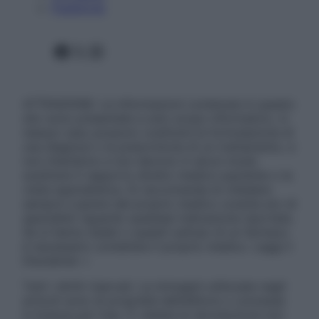
Pubblicità
Facebook
X
Instagram
ATTENZIONE: Le informazioni contenute in questo
sito sono presentate a solo scopo informativo, in
nessun caso possono costituire la formulazione di
una diagnosi o la prescrizione di un trattamento, e
non intendono e non devono in alcun modo
sostituire il rapporto diretto medico-paziente o la
visita specialistica. Si raccomanda di chiedere
sempre il parere del proprio medico curante e/o di
specialisti riguardo qualsiasi indicazione riportata.
Se si hanno dubbi o quesiti sull’uso di un farmaco
è necessario contattare il proprio medico. Leggi il
Disclaimer »
Tutti i diritti riservati. Le immagini utilizzate negli
articoli sono di proprietà dell’editore o concesse
in licenza per l’uso. È vietata la riproduzione non