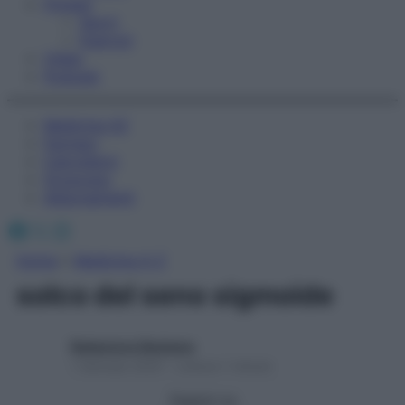
Fitness
Sport
Esercizi
Video
Podcast
Medicina AZ
Farmaci
Calcolatori
Oroscopo
Abbonamenti
Facebook
X
Instagram
Home
»
Medicina A-Z
solco del seno sigmoide
Redazione Starbene
1 Gennaio 2025 – Lettura 1 minuto
Seguici su