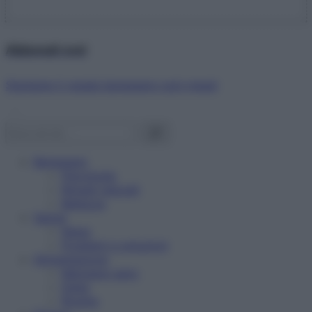
Abbonati ora!
Starbene ti regala benessere ogni mese!
Benessere
Psicologia
Rimedi naturali
Bellezza
Salute
News
Problemi e soluzioni
Alimentazione
Mangiare sano
Diete
Ricette