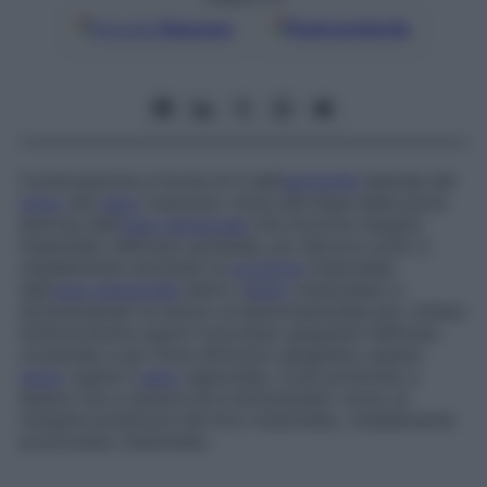
Google
Discover
Fonti preferite
Continuazione a forma di S dell’
estremità
laterale del
solco
del
seno
trasverso: inizia alla base della parte
petrosa dell’
osso temporale
che incontra l’angolo
mastoideo dell’osso parietale, poi decorre sotto e
medialmente solcando la
porzione
mastoidea
dell’
osso temporale
dietro (
antro
mastoideo) e
attraversando la sutura occipitomastoidea per voltare
anteriormente sopra il processo giugulare dell’osso
occipitale e per finire all’incavo giugulare; questo
solco
ospita il
seno
sigmoideo, è più profondo a
destra che a sinistra ed è attraversato vicino al
margine posteriore dal foro mastoideo, medialmente
al processo mastoideo.