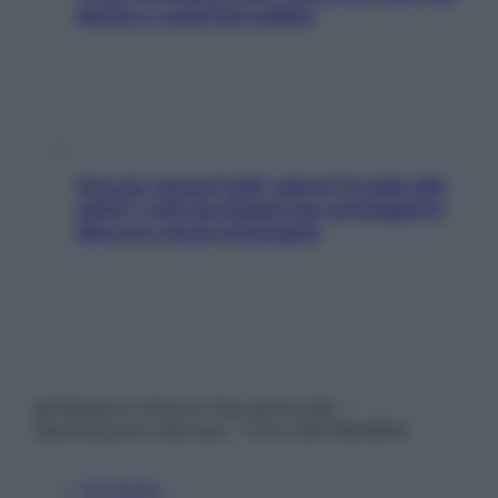
donne e cosa fare subito
Doccia, lavarsi tutti i giorni fa male alla
pelle? I miti da sfatare per proteggerla
davvero senza stressarla
© Belpietro Edizioni Periodiche SRL –
Riproduzione riservata – P.Iva 13673600964
Chi siamo