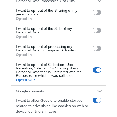
Personal Data Processing Opt Outs
This information may also be disclosed by us to third parties
on the IAB’s List of Downstream Participants that may further
I want to opt-out of the Sharing of my
disclose it to other third parties.
personal data.
Opted In
Please note that this website/app uses one or more Google
services and may gather and store information including but
I want to opt-out of the Sale of my
Personal Data.
not limited to your visit or usage behaviour. You may click to
Opted In
grant or deny consent to Google and its third-party tags to
use your data for below specified purposes in below Google
I want to opt-out of processing my
consent section.
Personal Data for Targeted Advertising.
Opted In
I want to opt-out of Collection, Use,
Retention, Sale, and/or Sharing of my
Personal Data that Is Unrelated with the
Purposes for which it was collected.
Opted Out
Google consents
I want to allow Google to enable storage
related to advertising like cookies on web or
device identifiers in apps.