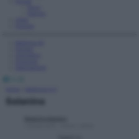
Fitness
Sport
Esercizi
Video
Podcast
Medicina AZ
Farmaci
Calcolatori
Oroscopo
Abbonamenti
Facebook
X
Instagram
Home
»
Medicina A-Z
Solanina
Redazione Starbene
1 Gennaio 2025 – Lettura 1 minuto
Seguici su