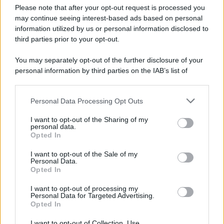
Preferenze Privacy
Please note that after your opt-out request is processed you
may continue seeing interest-based ads based on personal
information utilized by us or personal information disclosed to
third parties prior to your opt-out.
You may separately opt-out of the further disclosure of your
personal information by third parties on the IAB’s list of
downstream participants.
Personal Data Processing Opt Outs
This information may also be disclosed by us to third parties
on the IAB’s List of Downstream Participants that may further
I want to opt-out of the Sharing of my
disclose it to other third parties.
personal data.
Opted In
Please note that this website/app uses one or more Google
services and may gather and store information including but
I want to opt-out of the Sale of my
Personal Data.
not limited to your visit or usage behaviour. You may click to
Opted In
grant or deny consent to Google and its third-party tags to
use your data for below specified purposes in below Google
I want to opt-out of processing my
consent section.
Personal Data for Targeted Advertising.
Opted In
I want to opt-out of Collection, Use,