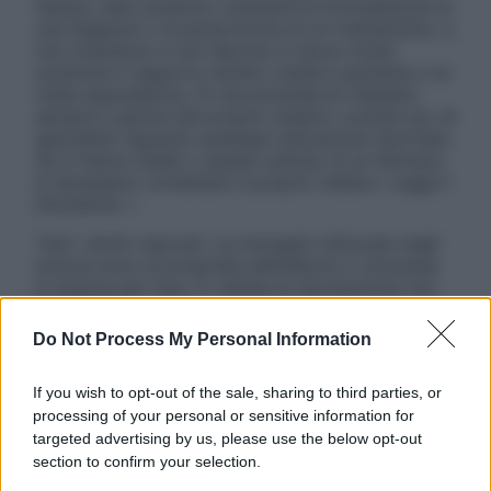
nessun caso possono costituire la formulazione di
una diagnosi o la prescrizione di un trattamento, e
non intendono e non devono in alcun modo
sostituire il rapporto diretto medico-paziente o la
visita specialistica. Si raccomanda di chiedere
sempre il parere del proprio medico curante e/o di
specialisti riguardo qualsiasi indicazione riportata.
Se si hanno dubbi o quesiti sull’uso di un farmaco
è necessario contattare il proprio medico. Leggi il
Disclaimer »
Tutti i diritti riservati. Le immagini utilizzate negli
articoli sono di proprietà dell’editore o concesse
in licenza per l’uso. È vietata la riproduzione non
autorizzata.
Do Not Process My Personal Information
If you wish to opt-out of the sale, sharing to third parties, or
Informativa
processing of your personal or sensitive information for
Privacy Policy
targeted advertising by us, please use the below opt-out
Cookie Policy
section to confirm your selection.
Note Legali