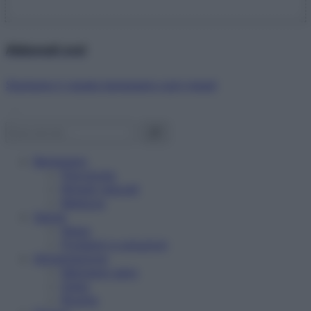
Abbonati ora!
Starbene ti regala benessere ogni mese!
Benessere
Psicologia
Rimedi naturali
Bellezza
Salute
News
Problemi e soluzioni
Alimentazione
Mangiare sano
Diete
Ricette