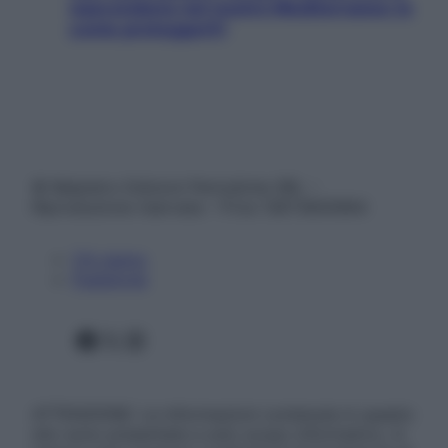
nascondono nel nostro Mediterraneo (e
come proteggerli)
© Belpietro Edizioni Periodiche SRL –
Riproduzione riservata – P.Iva 13673600964
Chi siamo
Pubblicità
Facebook
X
Instagram
ATTENZIONE: Le informazioni contenute in questo
sito sono presentate a solo scopo informativo, in