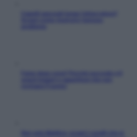
Capelli spezzati lungo l’attaccatura?
Scopri come risolvere l’annoso
problema
Fame dopo cena? Perché succede e 6
snack leggeri e appetitosi che non
rovinano il sonno
Non solo Maldive: scopri i coralli che si