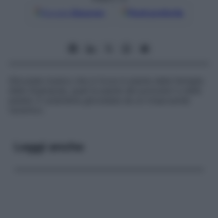
Google
Discover
Fonti preferite
Glicoside tossico che si trova in piante della famiglia
delle Solanacee, quali le piante dei pomodori e delle
patate. È solanidina glicosilata da un trisaccaride
racemico.
Leggi anche