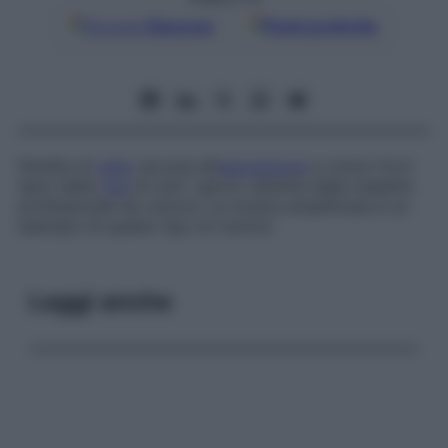
Google
Discover
Fonti preferite
Perdita di
udito
dovuta all’
esposizione
a rumori forti
tipici della
vita
di tutti i giorni, distinta dalle malattie
professionali da rumore. La musica amplificata è un
esempio di questo tipo di rumore.
Leggi anche