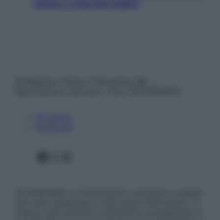
donne e cosa fare subito
© Belpietro Edizioni Periodiche SRL –
Riproduzione riservata – P.Iva 13673600964
Chi siamo
Pubblicità
Facebook
X
Instagram
ATTENZIONE: Le informazioni contenute in questo
sito sono presentate a solo scopo informativo, in
nessun caso possono costituire la formulazione di