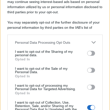
may continue seeing interest-based ads based on personal
information utilized by us or personal information disclosed to
third parties prior to your opt-out.
You may separately opt-out of the further disclosure of your
personal information by third parties on the IAB’s list of
downstream participants.
Personal Data Processing Opt Outs
This information may also be disclosed by us to third parties
on the IAB’s List of Downstream Participants that may further
I want to opt-out of the Sharing of my
disclose it to other third parties.
personal data.
Opted In
Please note that this website/app uses one or more Google
services and may gather and store information including but
I want to opt-out of the Sale of my
Personal Data.
not limited to your visit or usage behaviour. You may click to
Opted In
grant or deny consent to Google and its third-party tags to
use your data for below specified purposes in below Google
I want to opt-out of processing my
consent section.
Personal Data for Targeted Advertising.
Opted In
I want to opt-out of Collection, Use,
Retention, Sale, and/or Sharing of my
Personal Data that Is Unrelated with the