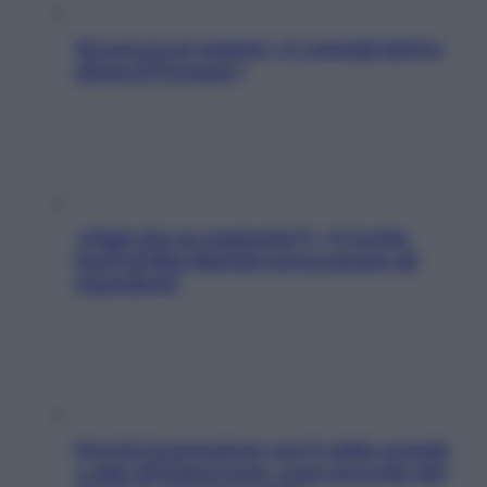
Sicurezza al volante: i 5 consigli dell’ex
pilota di Formula 1
«Oggi che se magnamo?»: 4 ricette
facili di Max Mariola senza pesare gli
ingredienti
Perché la pressione con il caldo scende
e sale all’improvviso: cosa succede alle