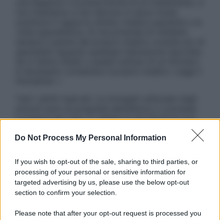
una diagnosi o la prescrizione di un trattamento, e
non intendono e non devono in alcun modo
sostituire il rapporto diretto medico-paziente o la
visita specialistica. Si raccomanda di chiedere
sempre il parere del proprio medico curante e/o di
specialisti riguardo qualsiasi indicazione riportata.
Se si hanno dubbi o quesiti sull’uso di un farmaco
è necessario contattare il proprio medico. Leggi il
Disclaimer »
Tutti i diritti riservati. Le immagini utilizzate negli
articoli sono di proprietà dell’editore o concesse
in licenza per l’uso. È vietata la riproduzione non
autorizzata.
Do Not Process My Personal Information
If you wish to opt-out of the sale, sharing to third parties, or
Informativa
processing of your personal or sensitive information for
Privacy Policy
targeted advertising by us, please use the below opt-out
Cookie Policy
section to confirm your selection.
Note Legali
Preferenze Privacy
Please note that after your opt-out request is processed you