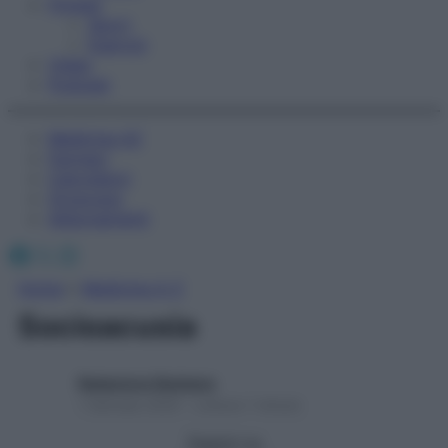
Fitness
Sport
Esercizi
Video
Podcast
Medicina AZ
Farmaci
Calcolatori
Oroscopo
Abbonamenti
Facebook
X
Instagram
Home
»
Medicina A-Z
Socioacusia
Redazione Starbene
1 Gennaio 2025 – Lettura 1 minuto
Seguici su