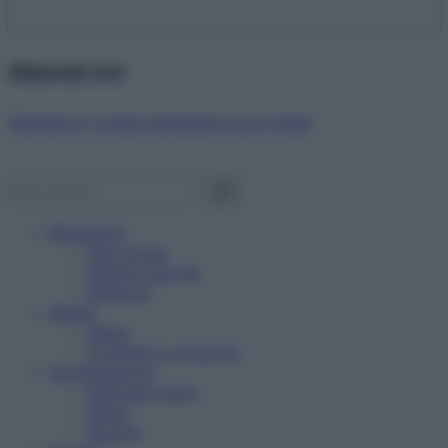
Abbonati ora!
Starbene ti regala benessere ogni mese!
Benessere
Psicologia
Rimedi naturali
Bellezza
Salute
News
Problemi e soluzioni
Alimentazione
Mangiare sano
Diete
Ricette