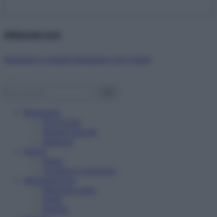
Abbonati ora!
Starbene ti regala benessere ogni mese!
Benessere
Psicologia
Rimedi naturali
Bellezza
Salute
News
Problemi e soluzioni
Alimentazione
Mangiare sano
Diete
Ricette