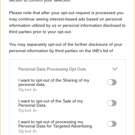
Note Legali
section to confirm your selection.
Preferenze Privacy
Please note that after your opt-out request is processed you
may continue seeing interest-based ads based on personal
information utilized by us or personal information disclosed to
third parties prior to your opt-out.
You may separately opt-out of the further disclosure of your
personal information by third parties on the IAB’s list of
downstream participants.
Personal Data Processing Opt Outs
This information may also be disclosed by us to third parties
on the IAB’s List of Downstream Participants that may further
I want to opt-out of the Sharing of my
disclose it to other third parties.
personal data.
Opted In
Please note that this website/app uses one or more Google
services and may gather and store information including but
I want to opt-out of the Sale of my
Personal Data.
not limited to your visit or usage behaviour. You may click to
Opted In
grant or deny consent to Google and its third-party tags to
use your data for below specified purposes in below Google
I want to opt-out of processing my
consent section.
Personal Data for Targeted Advertising.
Opted In