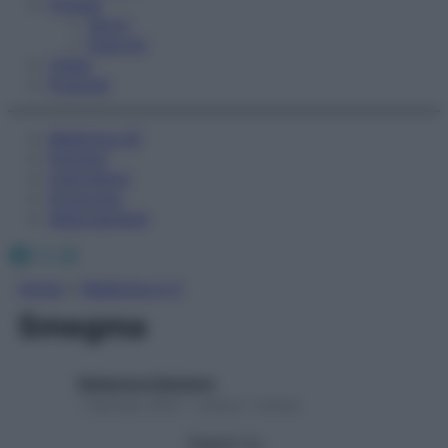
Fitness
Sport
Esercizi
Video
Podcast
Medicina AZ
Farmaci
Calcolatori
Oroscopo
Abbonamenti
Facebook
X
Instagram
Home
»
Medicina A-Z
Smegma
Redazione Starbene
1 Gennaio 2025 – Lettura 1 minuto
Seguici su