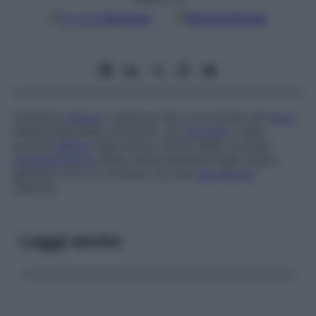
Google
Discover
Fonti preferite
Sostanza
bianca
e pastosa che si accumula nel
solco
balanoprepuziale nell’uomo, sul
clitoride
e nelle
piccole
labbra
nella donna. Deriva dalla normale
desquamazione
delle cellule epiteliali degli organi
genitali e non va confuso con una
secrezione
infettiva.
Leggi anche