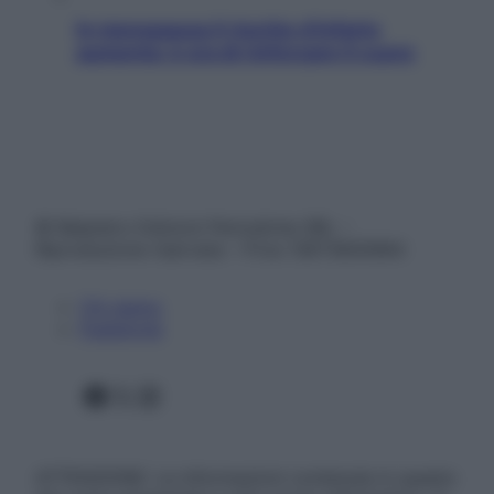
In menopausa il rischio d’infarto
aumenta: è ora di rinforzare il cuore
© Belpietro Edizioni Periodiche SRL –
Riproduzione riservata – P.Iva 13673600964
Chi siamo
Pubblicità
Facebook
X
Instagram
ATTENZIONE: Le informazioni contenute in questo