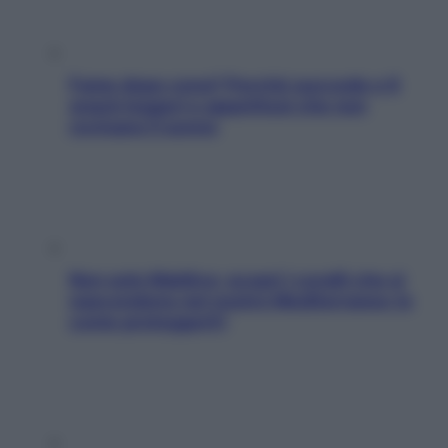
Fame dopo cena? Perché succede e 6
snack leggeri e appetitosi che non
rovinano il sonno
Non solo Maldive: scopri i coralli che si
nascondono nel nostro Mediterraneo (e
come proteggerli)