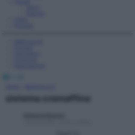
Fitness
Sport
Esercizi
Video
Podcast
Medicina AZ
Farmaci
Calcolatori
Oroscopo
Abbonamenti
Facebook
X
Instagram
Home
»
Medicina A-Z
sistema cromaffine
Redazione Starbene
1 Gennaio 2025 – Lettura 1 minuto
Seguici su