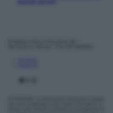
staccare davvero
© Belpietro Edizioni Periodiche SRL –
Riproduzione riservata – P.Iva 13673600964
Chi siamo
Pubblicità
Facebook
X
Instagram
ATTENZIONE: Le informazioni contenute in questo
sito sono presentate a solo scopo informativo, in
nessun caso possono costituire la formulazione di