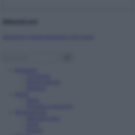
Abbonati ora!
Starbene ti regala benessere ogni mese!
Benessere
Psicologia
Rimedi naturali
Bellezza
Salute
News
Problemi e soluzioni
Alimentazione
Mangiare sano
Diete
Ricette