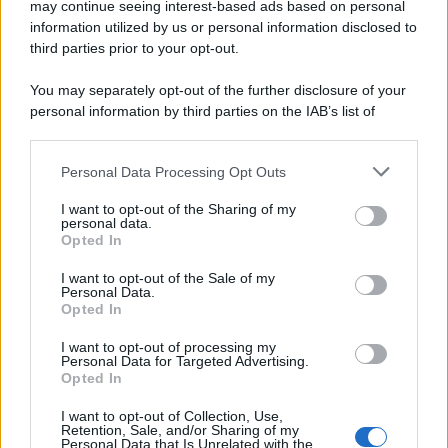
may continue seeing interest-based ads based on personal
information utilized by us or personal information disclosed to
third parties prior to your opt-out.
You may separately opt-out of the further disclosure of your
personal information by third parties on the IAB’s list of
downstream participants.
Personal Data Processing Opt Outs
This information may also be disclosed by us to third parties
on the IAB’s List of Downstream Participants that may further
I want to opt-out of the Sharing of my
disclose it to other third parties.
personal data.
Opted In
Please note that this website/app uses one or more Google
services and may gather and store information including but
I want to opt-out of the Sale of my
Personal Data.
not limited to your visit or usage behaviour. You may click to
Opted In
grant or deny consent to Google and its third-party tags to
use your data for below specified purposes in below Google
I want to opt-out of processing my
consent section.
Personal Data for Targeted Advertising.
Opted In
I want to opt-out of Collection, Use,
Retention, Sale, and/or Sharing of my
Personal Data that Is Unrelated with the