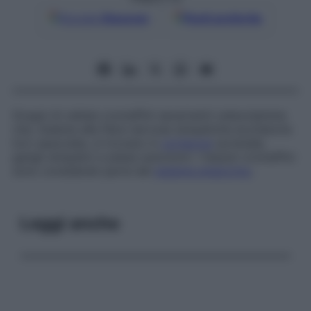
Google
Discover
Fonti preferite
Gruppi di cellule cromaffini secernenti catecolamine
che, insieme alle fibre nervose simpatiche eccitatorie
loro associate, si trovano in
corteccia
surrenale,
gangli simpatici e plessi autonomi. I tessuti cromaffini
sono considerati parte del
sistema endocrino
.
Leggi anche