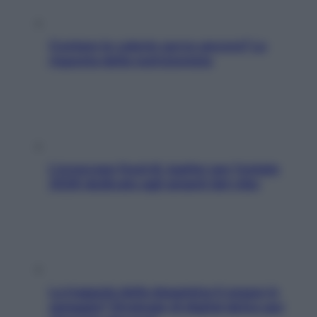
Contare le calorie serve ancora? La
risposta della nutrizionista
L’oroscopo food di Jupiter per l’estate
2026 dedicato agli amanti del cibo
La trappola della dopamina ti segue in
spiaggia? Strategie di digital detox per