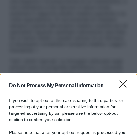
una diagnosi o la prescrizione di un trattamento, e
non intendono e non devono in alcun modo
sostituire il rapporto diretto medico-paziente o la
visita specialistica. Si raccomanda di chiedere
sempre il parere del proprio medico curante e/o di
specialisti riguardo qualsiasi indicazione riportata.
Se si hanno dubbi o quesiti sull’uso di un farmaco
è necessario contattare il proprio medico. Leggi il
Disclaimer »
Tutti i diritti riservati. Le immagini utilizzate negli
articoli sono di proprietà dell’editore o concesse
in licenza per l’uso. È vietata la riproduzione non
autorizzata.
Do Not Process My Personal Information
If you wish to opt-out of the sale, sharing to third parties, or
Informativa
processing of your personal or sensitive information for
Privacy Policy
targeted advertising by us, please use the below opt-out
Cookie Policy
section to confirm your selection.
Note Legali
Preferenze Privacy
Please note that after your opt-out request is processed you