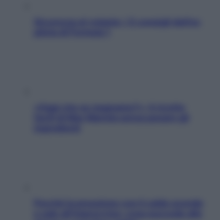
Sicurezza al volante: i 5 consigli dell’ex
pilota di Formula 1
«Oggi che se magnamo?»: 4 ricette
facili di Max Mariola senza pesare gli
ingredienti
Perché la pressione con il caldo scende
e sale all’improvviso: cosa succede alle