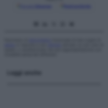
Google
Discover
Fonti preferite
Fenomeno di
sincronismo
funzionale di due organi di
senso
in risposta a uno
stimolo
attivato su uno solo di
questi, o caratterizzato da una rappresentazione con
modalità sensoriali differenti.
Leggi anche