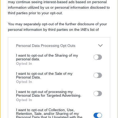
may continue seeing interest-based ads based on personal
information utilized by us or personal information disclosed to
third parties prior to your opt-out.
You may separately opt-out of the further disclosure of your
personal information by third parties on the IAB’s list of
downstream participants.
Personal Data Processing Opt Outs
This information may also be disclosed by us to third parties
on the IAB’s List of Downstream Participants that may further
I want to opt-out of the Sharing of my
disclose it to other third parties.
personal data.
Opted In
Please note that this website/app uses one or more Google
services and may gather and store information including but
I want to opt-out of the Sale of my
Personal Data.
not limited to your visit or usage behaviour. You may click to
Opted In
grant or deny consent to Google and its third-party tags to
use your data for below specified purposes in below Google
I want to opt-out of processing my
consent section.
Personal Data for Targeted Advertising.
Opted In
I want to opt-out of Collection, Use,
Retention, Sale, and/or Sharing of my
Personal Data that Is Unrelated with the