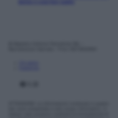
donne e cosa fare subito
© Belpietro Edizioni Periodiche SRL –
Riproduzione riservata – P.Iva 13673600964
Chi siamo
Pubblicità
Facebook
X
Instagram
ATTENZIONE: Le informazioni contenute in questo
sito sono presentate a solo scopo informativo, in
nessun caso possono costituire la formulazione di