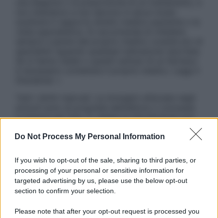
una diagnosi o la prescrizione di un trattamento, e
non intendono e non devono in alcun modo
sostituire il rapporto diretto medico-paziente o la
visita specialistica. Si raccomanda di chiedere
sempre il parere del proprio medico curante e/o di
specialisti riguardo qualsiasi indicazione riportata.
Se si hanno dubbi o quesiti sull’uso di un farmaco
è necessario contattare il proprio medico. Leggi il
Disclaimer »
Tutti i diritti riservati. Le immagini utilizzate negli
articoli sono di proprietà dell’editore o concesse
in licenza per l’uso. È vietata la riproduzione non
autorizzata.
Do Not Process My Personal Information
If you wish to opt-out of the sale, sharing to third parties, or
Informativa
processing of your personal or sensitive information for
Privacy Policy
targeted advertising by us, please use the below opt-out
Cookie Policy
section to confirm your selection.
Note Legali
Preferenze Privacy
Please note that after your opt-out request is processed you