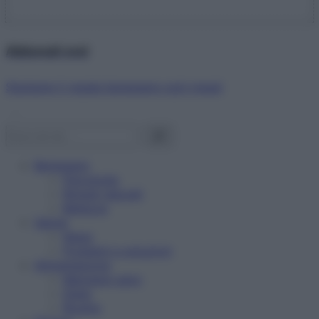
Abbonati ora!
Starbene ti regala benessere ogni mese!
Benessere
Psicologia
Rimedi naturali
Bellezza
Salute
News
Problemi e soluzioni
Alimentazione
Mangiare sano
Diete
Ricette