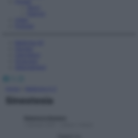
Fitness
Sport
Esercizi
Video
Podcast
Medicina AZ
Farmaci
Calcolatori
Oroscopo
Abbonamenti
Facebook
X
Instagram
Home
»
Medicina A-Z
Sinestesia
Redazione Starbene
1 Gennaio 2025 – Lettura 1 minuto
Seguici su