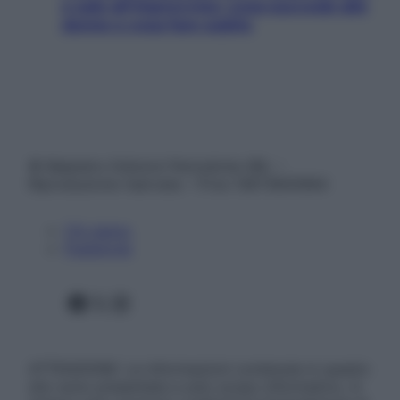
e sale all’improvviso: cosa succede alle
donne e cosa fare subito
© Belpietro Edizioni Periodiche SRL –
Riproduzione riservata – P.Iva 13673600964
Chi siamo
Pubblicità
Facebook
X
Instagram
ATTENZIONE: Le informazioni contenute in questo
sito sono presentate a solo scopo informativo, in