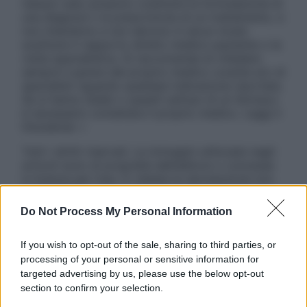
nessun caso possono costituire la formulazione di
una diagnosi o la prescrizione di un trattamento, e
non intendono e non devono in alcun modo
sostituire il rapporto diretto medico-paziente o la
visita specialistica. Si raccomanda di chiedere
sempre il parere del proprio medico curante e/o di
specialisti riguardo qualsiasi indicazione riportata.
Se si hanno dubbi o quesiti sull’uso di un farmaco
è necessario contattare il proprio medico. Leggi il
Disclaimer »
Tutti i diritti riservati. Le immagini utilizzate negli
articoli sono di proprietà dell’editore o concesse
in licenza per l’uso. È vietata la riproduzione non
autorizzata.
Do Not Process My Personal Information
If you wish to opt-out of the sale, sharing to third parties, or
Informativa
processing of your personal or sensitive information for
Privacy Policy
targeted advertising by us, please use the below opt-out
Cookie Policy
section to confirm your selection.
Note Legali