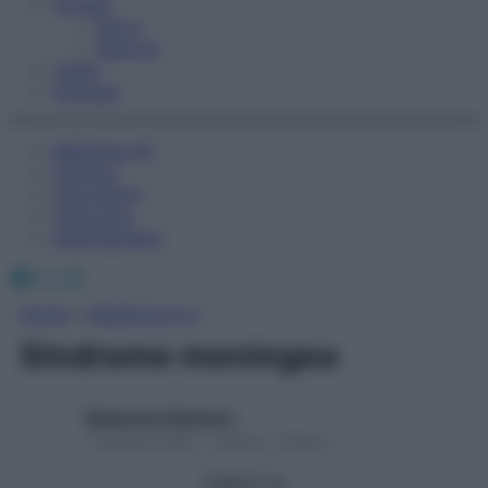
Fitness
Sport
Esercizi
Video
Podcast
Medicina AZ
Farmaci
Calcolatori
Oroscopo
Abbonamenti
Facebook
X
Instagram
Home
»
Medicina A-Z
Sindrome meningea
Redazione Starbene
1 Gennaio 2025 – Lettura 1 minuto
Seguici su