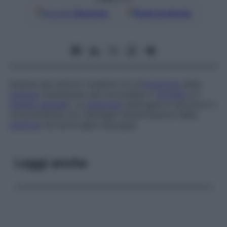
Google
Discover
Fonti preferite
Insieme dei sintomi rivelatori di un’
irritazione
delle
meningi
(membrane che circondano il
cervello
e il
midollo spinale
). La
sindrome
meningea si riscontra in
concomitanza con meningiti (infiammazioni delle
meningi
) ed emorragie meningee.
Leggi anche