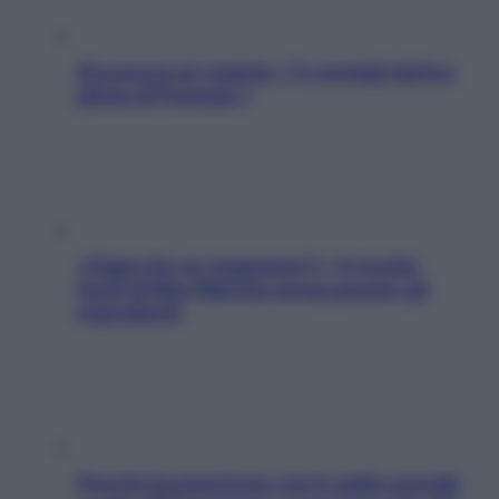
Sicurezza al volante: i 5 consigli dell’ex
pilota di Formula 1
«Oggi che se magnamo?»: 4 ricette
facili di Max Mariola senza pesare gli
ingredienti
Perché la pressione con il caldo scende