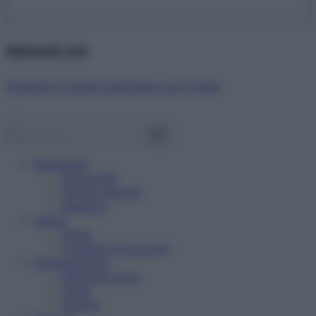
Abbonati ora!
Starbene ti regala benessere ogni mese!
Benessere
Psicologia
Rimedi naturali
Bellezza
Salute
News
Problemi e soluzioni
Alimentazione
Mangiare sano
Diete
Ricette