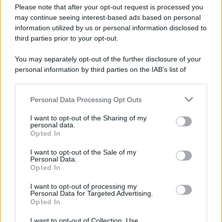
Preferenze Privacy
Please note that after your opt-out request is processed you
may continue seeing interest-based ads based on personal
information utilized by us or personal information disclosed to
third parties prior to your opt-out.
You may separately opt-out of the further disclosure of your
personal information by third parties on the IAB’s list of
downstream participants.
Personal Data Processing Opt Outs
This information may also be disclosed by us to third parties
on the IAB’s List of Downstream Participants that may further
I want to opt-out of the Sharing of my
disclose it to other third parties.
personal data.
Opted In
Please note that this website/app uses one or more Google
services and may gather and store information including but
I want to opt-out of the Sale of my
Personal Data.
not limited to your visit or usage behaviour. You may click to
Opted In
grant or deny consent to Google and its third-party tags to
use your data for below specified purposes in below Google
I want to opt-out of processing my
consent section.
Personal Data for Targeted Advertising.
Opted In
I want to opt-out of Collection, Use,