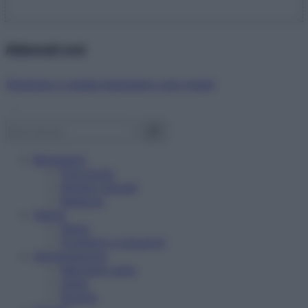
Abbonati ora!
Starbene ti regala benessere ogni mese!
Benessere
Psicologia
Rimedi naturali
Bellezza
Salute
News
Problemi e soluzioni
Alimentazione
Mangiare sano
Diete
Ricette