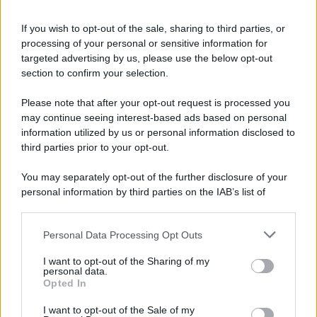
Informativa
Privacy Policy
If you wish to opt-out of the sale, sharing to third parties, or
Cookie Policy
processing of your personal or sensitive information for
Note Legali
targeted advertising by us, please use the below opt-out
Preferenze Privacy
section to confirm your selection.
Please note that after your opt-out request is processed you
may continue seeing interest-based ads based on personal
information utilized by us or personal information disclosed to
third parties prior to your opt-out.
You may separately opt-out of the further disclosure of your
personal information by third parties on the IAB’s list of
downstream participants.
Personal Data Processing Opt Outs
This information may also be disclosed by us to third parties
on the IAB’s List of Downstream Participants that may further
I want to opt-out of the Sharing of my
disclose it to other third parties.
personal data.
Opted In
Please note that this website/app uses one or more Google
services and may gather and store information including but
I want to opt-out of the Sale of my