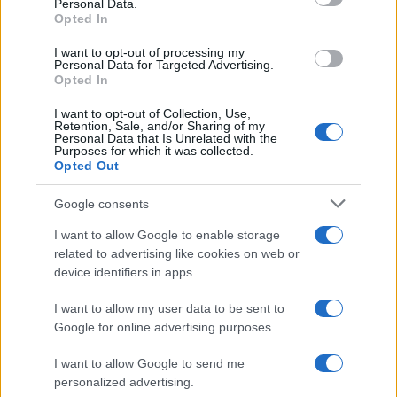
Personal Data.
not limited to your visit or usage behaviour. You may click to
Opted In
grant or deny consent to Google and its third-party tags to
use your data for below specified purposes in below Google
I want to opt-out of processing my
consent section.
Personal Data for Targeted Advertising.
Opted In
I want to opt-out of Collection, Use,
Retention, Sale, and/or Sharing of my
Personal Data that Is Unrelated with the
Purposes for which it was collected.
Opted Out
Google consents
I want to allow Google to enable storage
related to advertising like cookies on web or
device identifiers in apps.
I want to allow my user data to be sent to
Google for online advertising purposes.
I want to allow Google to send me
personalized advertising.