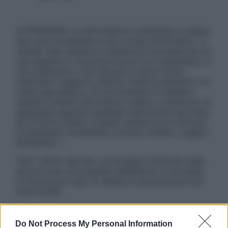
ATTENZIONE: Le informazioni contenute in questo
sito sono presentate a solo scopo informativo, in
nessun caso possono costituire la formulazione di
una diagnosi o la prescrizione di un trattamento, e
non intendono e non devono in alcun modo
sostituire il rapporto diretto medico-paziente o la
visita specialistica. Si raccomanda di chiedere
sempre il parere del proprio medico curante e/o di
specialisti riguardo qualsiasi indicazione riportata.
Se si hanno dubbi o quesiti sull’uso di un farmaco
è necessario contattare il proprio medico. Leggi il
Disclaimer »
Tutti i diritti riservati. Le immagini utilizzate negli
articoli sono di proprietà dell’editore o concesse
in licenza per l’uso. È vietata la riproduzione non
autorizzata.
Do Not Process My Personal Information