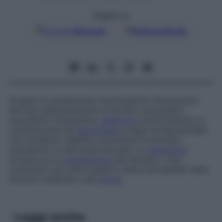
Seguici su
Google
Discover
Fonti preferite
Gruppo di complicanze neurologiche che possono
derivare dall’assunzione di farmaci neurolettici,
soprattutto fenotiazine,
reserpina
e butirrofenone; è
caratterizzata da
iperpiressia
e segni extrapiramidali
che includono rigidità e movimenti involontari,
soprattutto la discinesia facciale. La
guarigione
avviene con la
sospensione
del farmaco. L’uso
continuato può dare origine a danni permanenti delle
funzioni cerebrali o alla
morte
.
Leggi anche