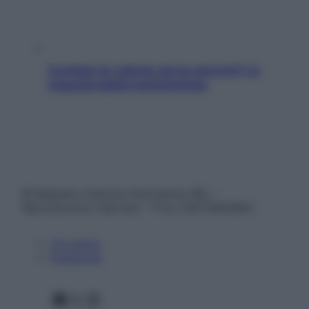
Contare le calorie serve ancora? La
risposta della nutrizionista
© Belpietro Edizioni Periodiche SRL –
Riproduzione riservata – P.Iva 13673600964
Chi siamo
Pubblicità
Facebook
X
Instagram