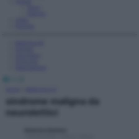
Fitness
Sport
Esercizi
Video
Podcast
Medicina AZ
Farmaci
Calcolatori
Oroscopo
Abbonamenti
Facebook
X
Instagram
Home
»
Medicina A-Z
sindrome maligna da
neurolettici
Redazione Starbene
1 Gennaio 2025 – Lettura 1 minuto