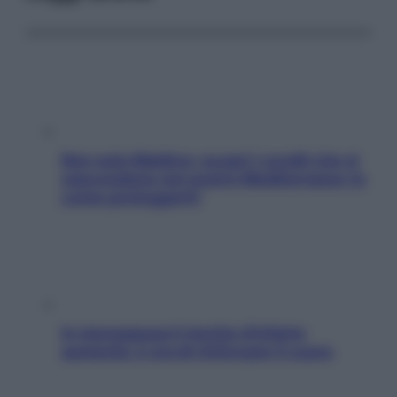
Non solo Maldive: scopri i coralli che si
nascondono nel nostro Mediterraneo (e
come proteggerli)
In menopausa il rischio d’infarto
aumenta: è ora di rinforzare il cuore