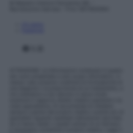
© Belpietro Edizioni Periodiche SRL –
Riproduzione riservata – P.Iva 13673600964
Chi siamo
Pubblicità
Facebook
X
Instagram
ATTENZIONE: Le informazioni contenute in questo
sito sono presentate a solo scopo informativo, in
nessun caso possono costituire la formulazione di
una diagnosi o la prescrizione di un trattamento, e
non intendono e non devono in alcun modo
sostituire il rapporto diretto medico-paziente o la
visita specialistica. Si raccomanda di chiedere
sempre il parere del proprio medico curante e/o di
specialisti riguardo qualsiasi indicazione riportata.
Se si hanno dubbi o quesiti sull’uso di un farmaco
è necessario contattare il proprio medico. Leggi il