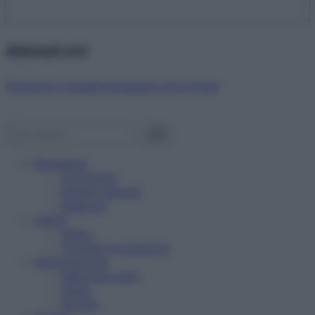
Abbonati ora!
Starbene ti regala benessere ogni mese!
Benessere
Psicologia
Rimedi naturali
Bellezza
Salute
News
Problemi e soluzioni
Alimentazione
Mangiare sano
Diete
Ricette