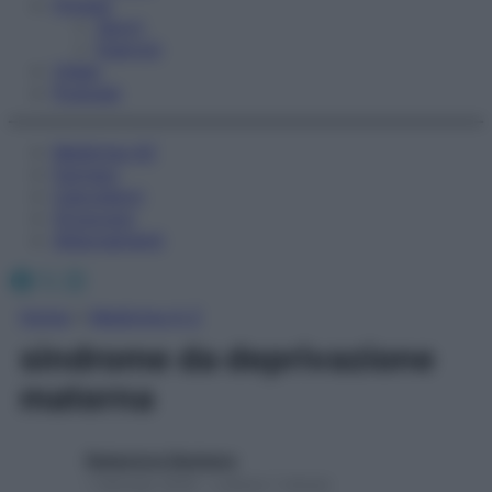
Fitness
Sport
Esercizi
Video
Podcast
Medicina AZ
Farmaci
Calcolatori
Oroscopo
Abbonamenti
Facebook
X
Instagram
Home
»
Medicina A-Z
sindrome da deprivazione
materna
Redazione Starbene
1 Gennaio 2025 – Lettura 1 minuto