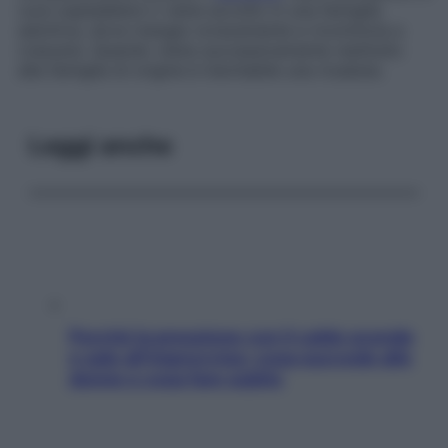
cure ospedaliere o viene accolto in una famiglia
adottiva, dove mangia voracemente e ricomincia a
crescere. Quando viene successivamente restituito
alla famiglia di origine è inevitabile una ricaduta.
Leggi anche
Perché la pressione con il caldo scende
e sale all’improvviso: cosa succede alle
donne e cosa fare subito