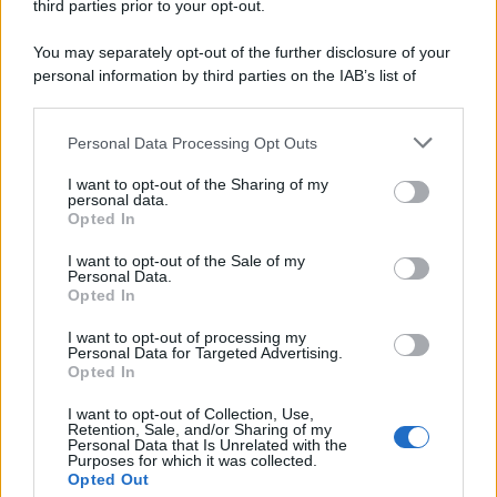
third parties prior to your opt-out.
You may separately opt-out of the further disclosure of your
personal information by third parties on the IAB’s list of
downstream participants.
Personal Data Processing Opt Outs
This information may also be disclosed by us to third parties
on the IAB’s List of Downstream Participants that may further
I want to opt-out of the Sharing of my
disclose it to other third parties.
personal data.
Opted In
Please note that this website/app uses one or more Google
services and may gather and store information including but
I want to opt-out of the Sale of my
Personal Data.
not limited to your visit or usage behaviour. You may click to
Opted In
grant or deny consent to Google and its third-party tags to
use your data for below specified purposes in below Google
I want to opt-out of processing my
consent section.
Personal Data for Targeted Advertising.
Opted In
I want to opt-out of Collection, Use,
Retention, Sale, and/or Sharing of my
Personal Data that Is Unrelated with the
Purposes for which it was collected.
Opted Out