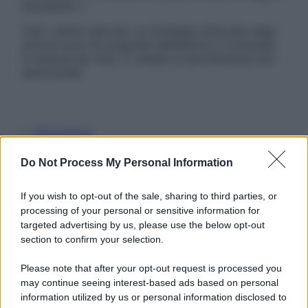
Disclaimer »
Tutti i diritti riservati. Le immagini utilizzate negli
articoli sono di proprietà dell’editore o concesse
in licenza per l’uso. È vietata la riproduzione non
autorizzata.
Informativa
Privacy Policy
Cookie Policy
Do Not Process My Personal Information
Note Legali
Preferenze Privacy
If you wish to opt-out of the sale, sharing to third parties, or
processing of your personal or sensitive information for
targeted advertising by us, please use the below opt-out
section to confirm your selection.
Please note that after your opt-out request is processed you
may continue seeing interest-based ads based on personal
information utilized by us or personal information disclosed to