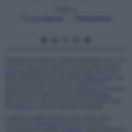
Seguici su
Google
Discover
Fonti preferite
Sindrome che colpisce i bambini soprattutto tra i 2 e i
5 anni di età e che consiste in arresto della crescita,
addome
sporgente, colorito rosso delle mani e dei
piedi, assottigliamento dei capelli,
malnutrizione
(che
diviene facilmente obesità con un’assunzione
adeguata di cibo), aria triste e
catatonia
. La difficoltà
della crescita e dell’irrobustimento del
bambino
derivano da un allontanamento psichico della madre
dal
bambino
, come per disordini caratteriali.
Il quadro di questo disturbo (noto anche come
sindrome da
deprivazione
emotiva
) si risolve
completamente quando il
bambino
viene sottoposto a