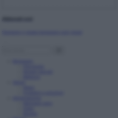
Abbonati ora!
Starbene ti regala benessere ogni mese!
Benessere
Psicologia
Rimedi naturali
Bellezza
Salute
News
Problemi e soluzioni
Alimentazione
Mangiare sano
Diete
Ricette