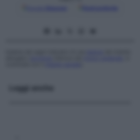
Google
Discover
Fonti preferite
Insieme dei segni indicativi di una
lesione
del midollo
allungato (
porzione
inferiore del
tronco cerebrale
, in
continuità con il
midollo spinale
).
Leggi anche