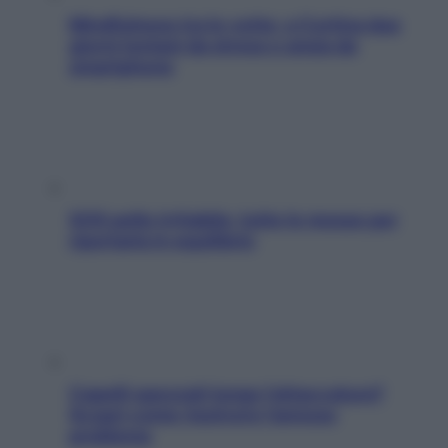
Mindfulness tra le vette: a Cortina due
giorni lontani da stress e ansia da
smartphone
SOS pelle irritabile: tutte le mosse per
riportarla in equilibrio
Capelli spezzati lungo l’attaccatura?
Scopri come risolvere l’annoso
problema