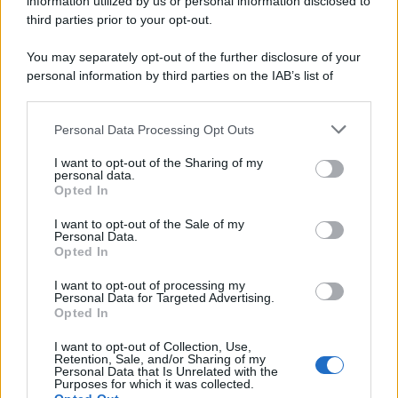
information utilized by us or personal information disclosed to
third parties prior to your opt-out.
You may separately opt-out of the further disclosure of your
personal information by third parties on the IAB’s list of
downstream participants.
Personal Data Processing Opt Outs
This information may also be disclosed by us to third parties
on the IAB’s List of Downstream Participants that may further
I want to opt-out of the Sharing of my
disclose it to other third parties.
personal data.
Opted In
Please note that this website/app uses one or more Google
services and may gather and store information including but
I want to opt-out of the Sale of my
Personal Data.
not limited to your visit or usage behaviour. You may click to
Opted In
grant or deny consent to Google and its third-party tags to
use your data for below specified purposes in below Google
I want to opt-out of processing my
consent section.
Personal Data for Targeted Advertising.
Opted In
I want to opt-out of Collection, Use,
Retention, Sale, and/or Sharing of my
Personal Data that Is Unrelated with the
Purposes for which it was collected.