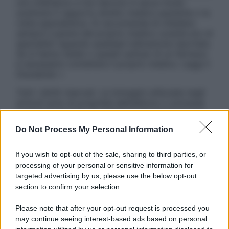
non intendono e non devono in alcun modo
sostituire il rapporto diretto medico-paziente o la
visita specialistica. Si raccomanda di chiedere
sempre il parere del proprio medico curante e/o di
specialisti riguardo qualsiasi indicazione riportata.
Se si hanno dubbi o quesiti sull’uso di un farmaco
è necessario contattare il proprio medico. Leggi il
Disclaimer »
Tutti i diritti riservati. Le immagini utilizzate negli
articoli sono di proprietà dell’editore o concesse
in licenza per l’uso. È vietata la riproduzione non
autorizzata.
Do Not Process My Personal Information
If you wish to opt-out of the sale, sharing to third parties, or
processing of your personal or sensitive information for
Informativa
targeted advertising by us, please use the below opt-out
Privacy Policy
section to confirm your selection.
Cookie Policy
Note Legali
Please note that after your opt-out request is processed you
Preferenze Privacy
may continue seeing interest-based ads based on personal