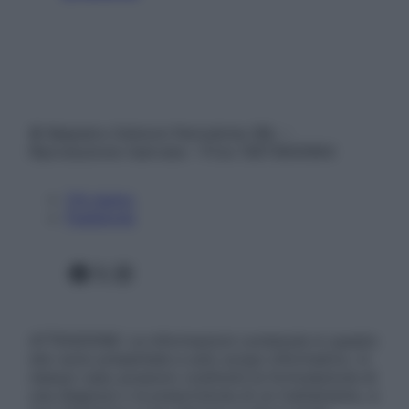
© Belpietro Edizioni Periodiche SRL –
Riproduzione riservata – P.Iva 13673600964
Chi siamo
Pubblicità
Facebook
X
Instagram
ATTENZIONE: Le informazioni contenute in questo
sito sono presentate a solo scopo informativo, in
nessun caso possono costituire la formulazione di
una diagnosi o la prescrizione di un trattamento, e