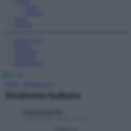
Fitness
Sport
Esercizi
Video
Podcast
Medicina AZ
Farmaci
Calcolatori
Oroscopo
Abbonamenti
Facebook
X
Instagram
Home
»
Medicina A-Z
Sindrome bulbare
Redazione Starbene
1 Gennaio 2025 – Lettura 1 minuto
Seguici su