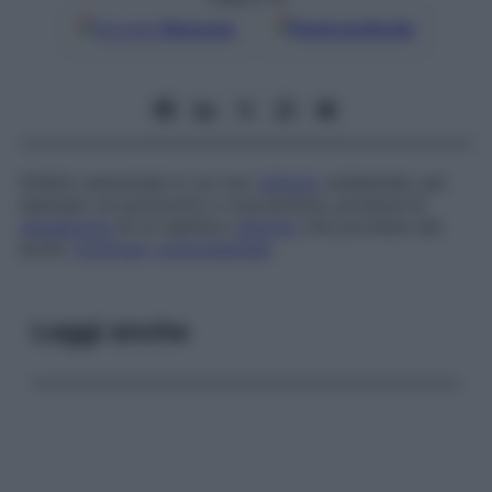
Google
Discover
Fonti preferite
Difetto sensoriale in cui uno
stimolo
unilaterale, per
esempio un pizzicotto o una puntura, produce la
sensazione
di un identico
stimolo
che proviene dal
punto
omologo
controlaterale
.
Leggi anche