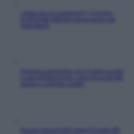
«Oggi che se magnamo?»: 4 ricette
facili di Max Mariola senza pesare gli
ingredienti
Perché la pressione con il caldo scende
e sale all’improvviso: cosa succede alle
donne e cosa fare subito
Doccia, lavarsi tutti i giorni fa male alla