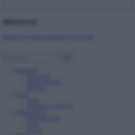
Abbonati ora!
Starbene ti regala benessere ogni mese!
Benessere
Psicologia
Rimedi naturali
Bellezza
Salute
News
Problemi e soluzioni
Alimentazione
Mangiare sano
Diete
Ricette