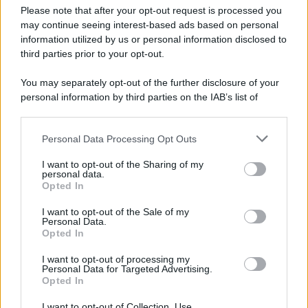
Preferenze Privacy
Please note that after your opt-out request is processed you
may continue seeing interest-based ads based on personal
information utilized by us or personal information disclosed to
third parties prior to your opt-out.
You may separately opt-out of the further disclosure of your
personal information by third parties on the IAB’s list of
downstream participants.
Personal Data Processing Opt Outs
This information may also be disclosed by us to third parties
on the IAB’s List of Downstream Participants that may further
I want to opt-out of the Sharing of my
disclose it to other third parties.
personal data.
Opted In
Please note that this website/app uses one or more Google
services and may gather and store information including but
I want to opt-out of the Sale of my
Personal Data.
not limited to your visit or usage behaviour. You may click to
Opted In
grant or deny consent to Google and its third-party tags to
use your data for below specified purposes in below Google
I want to opt-out of processing my
consent section.
Personal Data for Targeted Advertising.
Opted In
I want to opt-out of Collection, Use,