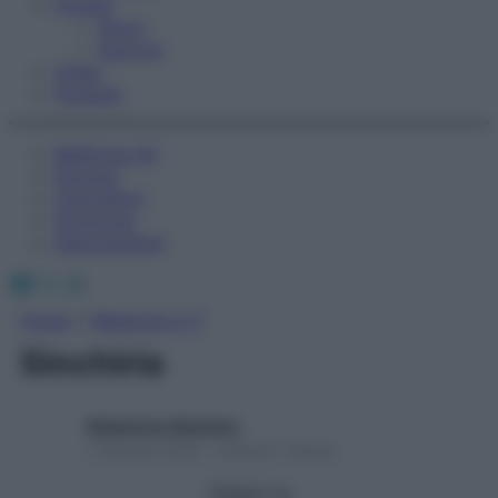
Fitness
Sport
Esercizi
Video
Podcast
Medicina AZ
Farmaci
Calcolatori
Oroscopo
Abbonamenti
Facebook
X
Instagram
Home
»
Medicina A-Z
Sinchiria
Redazione Starbene
1 Gennaio 2025 – Lettura 1 minuto
Seguici su