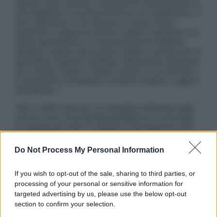
nessun caso possono costituire la formulazione di
una diagnosi o la prescrizione di un trattamento, e
non intendono e non devono in alcun modo
sostituire il rapporto diretto medico-paziente o la
visita specialistica. Si raccomanda di chiedere
sempre il parere del proprio medico curante e/o di
specialisti riguardo qualsiasi indicazione riportata.
Se si hanno dubbi o quesiti sull’uso di un farmaco
è necessario contattare il proprio medico. Leggi il
Disclaimer »
Tutti i diritti riservati. Le immagini utilizzate negli
articoli sono di proprietà dell’editore o concesse
in licenza per l’uso. È vietata la riproduzione non
autorizzata.
Do Not Process My Personal Information
If you wish to opt-out of the sale, sharing to third parties, or
Informativa
processing of your personal or sensitive information for
Privacy Policy
targeted advertising by us, please use the below opt-out
Cookie Policy
section to confirm your selection.
Note Legali