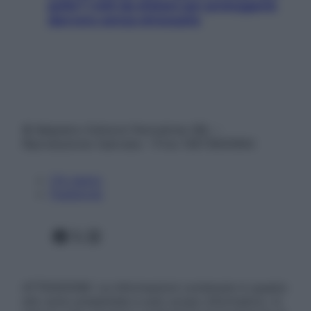
pelle? I miti da sfatare per proteggerla
davvero senza stressarla
© Belpietro Edizioni Periodiche SRL –
Riproduzione riservata – P.Iva 13673600964
Chi siamo
Pubblicità
Facebook
X
Instagram
ATTENZIONE: Le informazioni contenute in questo
sito sono presentate a solo scopo informativo, in