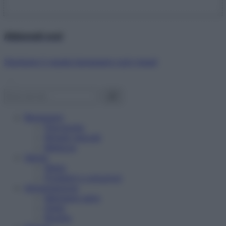
Abbonati ora!
Starbene ti regala benessere ogni mese!
Benessere
Psicologia
Rimedi naturali
Bellezza
Salute
News
Problemi e soluzioni
Alimentazione
Mangiare sano
Diete
Ricette