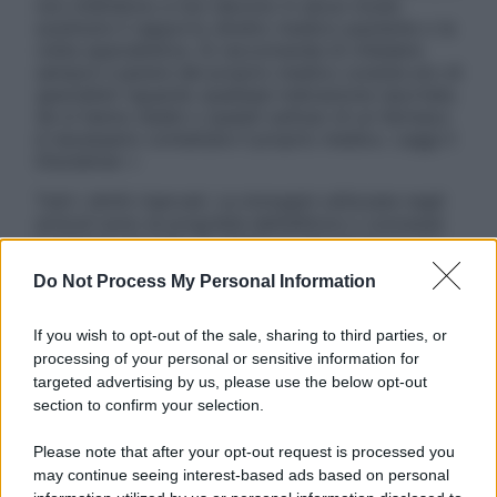
non intendono e non devono in alcun modo
sostituire il rapporto diretto medico-paziente o la
visita specialistica. Si raccomanda di chiedere
sempre il parere del proprio medico curante e/o di
specialisti riguardo qualsiasi indicazione riportata.
Se si hanno dubbi o quesiti sull’uso di un farmaco
è necessario contattare il proprio medico. Leggi il
Disclaimer »
Tutti i diritti riservati. Le immagini utilizzate negli
articoli sono di proprietà dell’editore o concesse
in licenza per l’uso. È vietata la riproduzione non
autorizzata.
Do Not Process My Personal Information
If you wish to opt-out of the sale, sharing to third parties, or
processing of your personal or sensitive information for
Informativa
targeted advertising by us, please use the below opt-out
Privacy Policy
section to confirm your selection.
Cookie Policy
Note Legali
Please note that after your opt-out request is processed you
Preferenze Privacy
may continue seeing interest-based ads based on personal