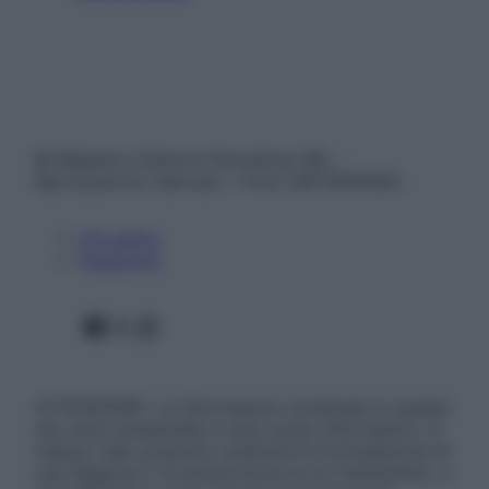
© Belpietro Edizioni Periodiche SRL –
Riproduzione riservata – P.Iva 13673600964
Chi siamo
Pubblicità
Facebook
X
Instagram
ATTENZIONE: Le informazioni contenute in questo
sito sono presentate a solo scopo informativo, in
nessun caso possono costituire la formulazione di
una diagnosi o la prescrizione di un trattamento, e