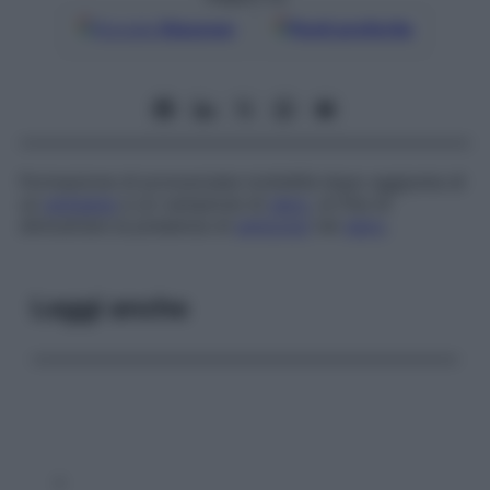
Google
Discover
Fonti preferite
Formazione di pronunciata torbidità dopo aggiunta di
un
antigene
a un campione di
siero
, al fine di
dimostrare la presenza di
anticorpi
nel
siero
.
Leggi anche