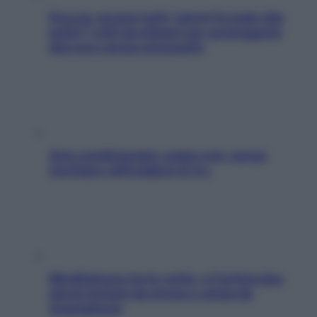
Doccia, lavarsi tutti i giorni fa male alla
pelle? I miti da sfatare per proteggerla
davvero senza stressarla
Aria condizionata: usala così, senza
rischiare raffreddore & Co.
Mindfulness tra le vette: a Cortina due
giorni lontani da stress e ansia da
smartphone