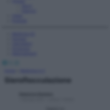
Fitness
Sport
Esercizi
Video
Podcast
Medicina AZ
Farmaci
Calcolatori
Oroscopo
Abbonamenti
Facebook
X
Instagram
Home
»
Medicina A-Z
Sieroflocculazione
Redazione Starbene
1 Gennaio 2025 – Lettura 1 minuto
Seguici su