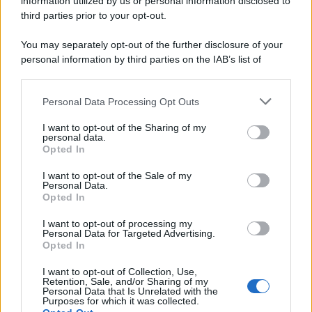
information utilized by us or personal information disclosed to
third parties prior to your opt-out.
You may separately opt-out of the further disclosure of your
personal information by third parties on the IAB’s list of
downstream participants.
Personal Data Processing Opt Outs
This information may also be disclosed by us to third parties
on the IAB’s List of Downstream Participants that may further
I want to opt-out of the Sharing of my
disclose it to other third parties.
personal data.
Opted In
Please note that this website/app uses one or more Google
services and may gather and store information including but
I want to opt-out of the Sale of my
Personal Data.
not limited to your visit or usage behaviour. You may click to
Opted In
grant or deny consent to Google and its third-party tags to
use your data for below specified purposes in below Google
I want to opt-out of processing my
consent section.
Personal Data for Targeted Advertising.
Opted In
I want to opt-out of Collection, Use,
Retention, Sale, and/or Sharing of my
Personal Data that Is Unrelated with the
Purposes for which it was collected.