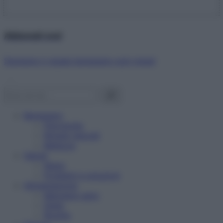
Abbonati ora!
Starbene ti regala benessere ogni mese!
Benessere
Psicologia
Rimedi naturali
Bellezza
Salute
News
Problemi e soluzioni
Alimentazione
Mangiare sano
Diete
Ricette