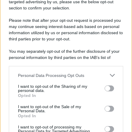
Cookie Policy
targeted advertising by us, please use the below opt-out
Note Legali
section to confirm your selection.
Preferenze Privacy
Please note that after your opt-out request is processed you
may continue seeing interest-based ads based on personal
information utilized by us or personal information disclosed to
third parties prior to your opt-out.
You may separately opt-out of the further disclosure of your
personal information by third parties on the IAB’s list of
downstream participants.
Personal Data Processing Opt Outs
This information may also be disclosed by us to third parties
on the IAB’s List of Downstream Participants that may further
I want to opt-out of the Sharing of my
disclose it to other third parties.
personal data.
Opted In
Please note that this website/app uses one or more Google
services and may gather and store information including but
I want to opt-out of the Sale of my
Personal Data.
not limited to your visit or usage behaviour. You may click to
Opted In
grant or deny consent to Google and its third-party tags to
use your data for below specified purposes in below Google
I want to opt-out of processing my
consent section.
Personal Data for Targeted Advertising.