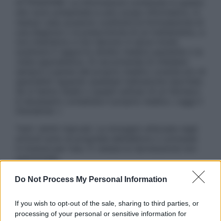
ATTENZIONE: Le informazioni contenute in questo
sito sono presentate a solo scopo informativo, in
nessun caso possono costituire la formulazione di
una diagnosi o la prescrizione di un trattamento, e
non intendono e non devono in alcun modo
sostituire il rapporto diretto medico-paziente o la
visita specialistica. Si raccomanda di chiedere
sempre il parere del proprio medico curante e/o di
specialisti riguardo qualsiasi indicazione riportata.
Se si hanno dubbi o quesiti sull’uso di un farmaco
è necessario contattare il proprio medico. Leggi il
Disclaimer »
Tutti i diritti riservati. Le immagini utilizzate negli
articoli sono di proprietà dell’editore o concesse
in licenza per l’uso. È vietata la riproduzione non
autorizzata.
Do Not Process My Personal Information
Informativa
If you wish to opt-out of the sale, sharing to third parties, or
Privacy Policy
processing of your personal or sensitive information for