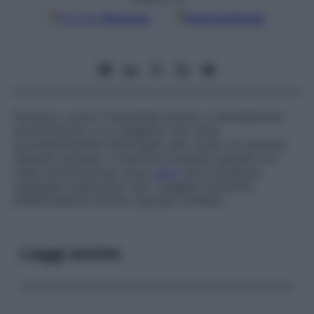
Google
Discover
Fonti preferite
Farmaco, come il tiopentale sodico o l’amobarbital,
somministrato a un soggetto che viene
successivamente interrogato allo scopo di ottenere
risposte veritiere. Il termine è inesatto perché non
viene somministrato alcun
siero
né le sostanze
impiegate assicurano che i soggetti potranno
effettivamente fornire risposte veritiere.
Leggi anche