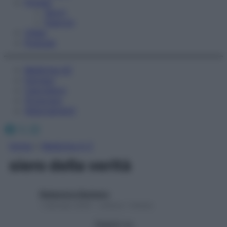
Fitness
Sport
Esercizi
Video
Podcast
Medicina AZ
Farmaci
Calcolatori
Oroscopo
Abbonamenti
Facebook
X
Instagram
Home
»
Medicina A-Z
siero della verità
Redazione Starbene
1 Gennaio 2025 – Lettura 1 minuto
Seguici su