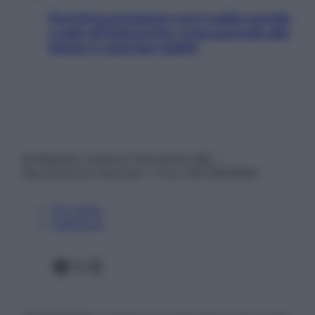
Perché la pressione con il caldo scende
e sale all’improvviso: cosa succede alle
donne e cosa fare subito
© Belpietro Edizioni Periodiche SRL –
Riproduzione riservata – P.Iva 13673600964
Chi siamo
Pubblicità
Facebook
X
Instagram