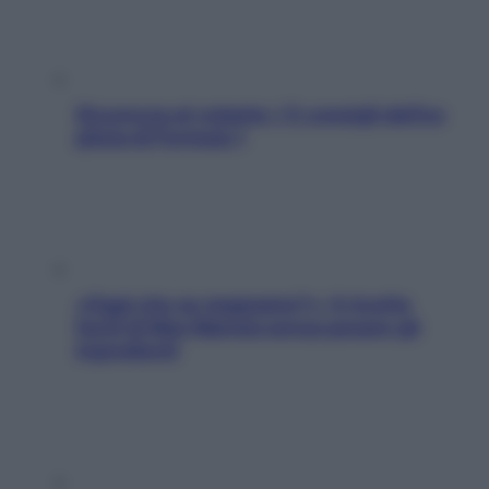
Sicurezza al volante: i 5 consigli dell’ex
pilota di Formula 1
«Oggi che se magnamo?»: 4 ricette
facili di Max Mariola senza pesare gli
ingredienti