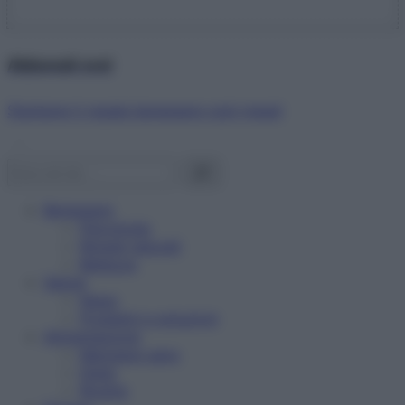
Abbonati ora!
Starbene ti regala benessere ogni mese!
Benessere
Psicologia
Rimedi naturali
Bellezza
Salute
News
Problemi e soluzioni
Alimentazione
Mangiare sano
Diete
Ricette