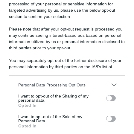
Privacy Policy
processing of your personal or sensitive information for
Cookie Policy
targeted advertising by us, please use the below opt-out
Note Legali
section to confirm your selection.
Preferenze Privacy
Please note that after your opt-out request is processed you
may continue seeing interest-based ads based on personal
information utilized by us or personal information disclosed to
third parties prior to your opt-out.
You may separately opt-out of the further disclosure of your
personal information by third parties on the IAB’s list of
downstream participants.
Personal Data Processing Opt Outs
This information may also be disclosed by us to third parties
on the IAB’s List of Downstream Participants that may further
I want to opt-out of the Sharing of my
disclose it to other third parties.
personal data.
Opted In
Please note that this website/app uses one or more Google
services and may gather and store information including but
I want to opt-out of the Sale of my
Personal Data.
not limited to your visit or usage behaviour. You may click to
Opted In
grant or deny consent to Google and its third-party tags to
use your data for below specified purposes in below Google