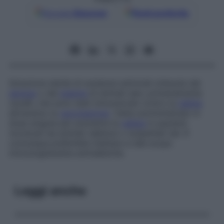
Google
Discover
Fonti preferite
Soluzione sterile di sostanze antivirali ottenute dal
sangue
o dal
plasma
di animali sani, primariamente
cavalli, che sono stati immunizzati contro la
rabbia
attraverso la
vaccinazione
. Viene somministrato in
dose singola per prevenire la
rabbia
in pazienti
morsicati da animali rabbiosi o sospettati tali. È
comunque preferibile iniettare a tale scopo
immunoglobuline antirabbiche.
Leggi anche