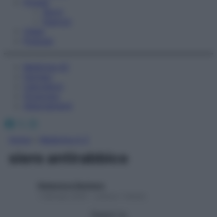
Fitness
Sport
Esercizi
Video
Podcast
Medicina AZ
Farmaci
Calcolatori
Oroscopo
Abbonamenti
Facebook
X
Instagram
Home
»
Medicina A-Z
siero antirabbico
Redazione Starbene
1 Gennaio 2025 – Lettura 1 minuto
Seguici su