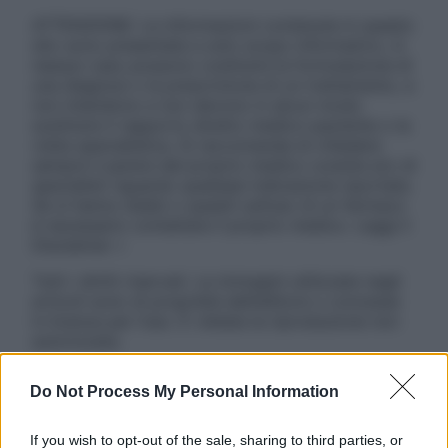
ATTENZIONE: Le informazioni contenute in questo
sito sono presentate a solo scopo informativo, in
nessun caso possono costituire la formulazione di
una diagnosi o la prescrizione di un trattamento, e
non intendono e non devono in alcun modo
sostituire il rapporto diretto medico-paziente o la
visita specialistica. Si raccomanda di chiedere
sempre il parere del proprio medico curante e/o di
specialisti riguardo qualsiasi indicazione riportata.
Se si hanno dubbi o quesiti sull’uso di un farmaco
è necessario contattare il proprio medico. Leggi il
Disclaimer »
Tutti i diritti riservati. Le immagini utilizzate negli
articoli sono di proprietà dell’editore o concesse
in licenza per l’uso. È vietata la riproduzione non
autorizzata.
Do Not Process My Personal Information
Informativa
If you wish to opt-out of the sale, sharing to third parties, or