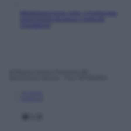
Mindfulness tra le vette: a Cortina due
giorni lontani da stress e ansia da
smartphone
© Belpietro Edizioni Periodiche SRL –
Riproduzione riservata – P.Iva 13673600964
Chi siamo
Pubblicità
Facebook
X
Instagram