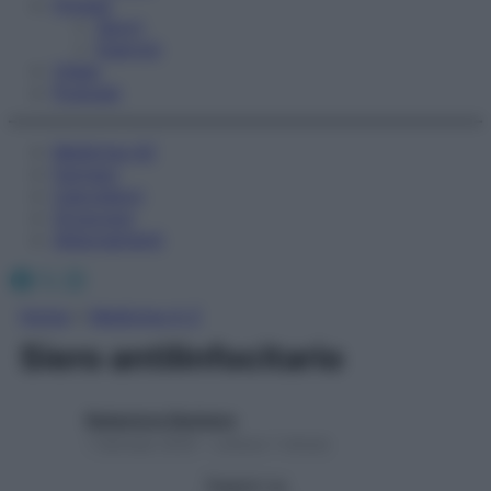
Fitness
Sport
Esercizi
Video
Podcast
Medicina AZ
Farmaci
Calcolatori
Oroscopo
Abbonamenti
Facebook
X
Instagram
Home
»
Medicina A-Z
Siero antilinfocitario
Redazione Starbene
1 Gennaio 2025 – Lettura 1 minuto
Seguici su