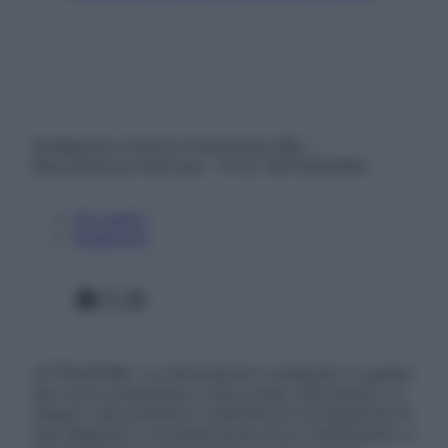
© Belpietro Edizioni Periodiche SRL –
Riproduzione riservata – P.Iva 13673600964
Chi siamo
Pubblicità
Facebook
X
Instagram
ATTENZIONE: Le informazioni contenute in questo
sito sono presentate a solo scopo informativo, in
nessun caso possono costituire la formulazione di
una diagnosi o la prescrizione di un trattamento, e