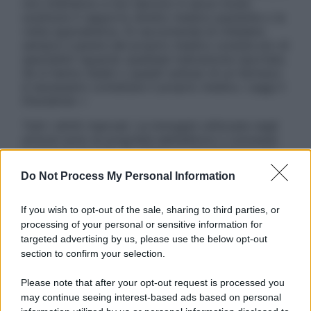
non intendono e non devono in alcun modo
sostituire il rapporto diretto medico-paziente o la
visita specialistica. Si raccomanda di chiedere
sempre il parere del proprio medico curante e/o di
specialisti riguardo qualsiasi indicazione riportata.
Se si hanno dubbi o quesiti sull’uso di un farmaco
è necessario contattare il proprio medico. Leggi il
Disclaimer »
Tutti i diritti riservati. Le immagini utilizzate negli
articoli sono di proprietà dell’editore o concesse
in licenza per l’uso. È vietata la riproduzione non
autorizzata.
Do Not Process My Personal Information
If you wish to opt-out of the sale, sharing to third parties, or
processing of your personal or sensitive information for
Informativa
targeted advertising by us, please use the below opt-out
Privacy Policy
section to confirm your selection.
Cookie Policy
Note Legali
Please note that after your opt-out request is processed you
Preferenze Privacy
may continue seeing interest-based ads based on personal