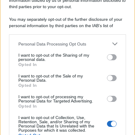
information utilized by us or personal information disclosed to
third parties prior to your opt-out.
You may separately opt-out of the further disclosure of your
personal information by third parties on the IAB’s list of
downstream participants.
Personal Data Processing Opt Outs
This information may also be disclosed by us to third parties
on the IAB’s List of Downstream Participants that may further
I want to opt-out of the Sharing of my
disclose it to other third parties.
personal data.
Opted In
Please note that this website/app uses one or more Google
services and may gather and store information including but
I want to opt-out of the Sale of my
Personal Data.
not limited to your visit or usage behaviour. You may click to
Opted In
grant or deny consent to Google and its third-party tags to
use your data for below specified purposes in below Google
I want to opt-out of processing my
consent section.
Personal Data for Targeted Advertising.
Opted In
I want to opt-out of Collection, Use,
Retention, Sale, and/or Sharing of my
Personal Data that Is Unrelated with the
Purposes for which it was collected.