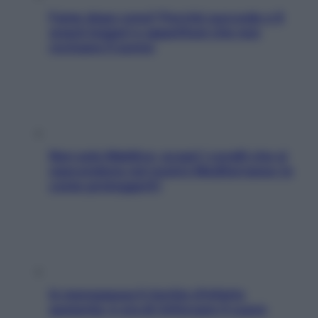
Fame dopo cena? Perché succede e 6
snack leggeri e appetitosi che non
rovinano il sonno
Non solo Maldive: scopri i coralli che si
nascondono nel nostro Mediterraneo (e
come proteggerli)
In menopausa il rischio d’infarto
aumenta: è ora di rinforzare il cuore