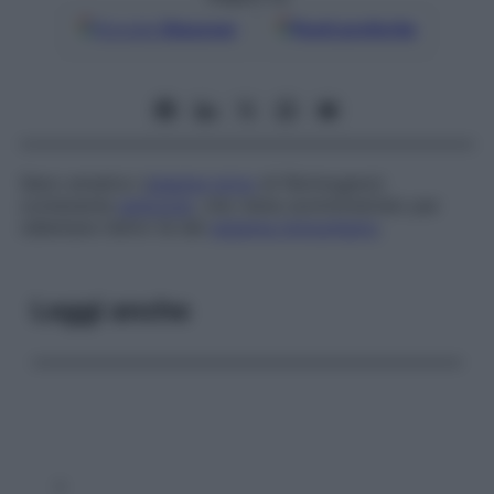
Google
Discover
Fonti preferite
Siero ematico (
plasma
privo
di fibrinogeno)
contenente
anticorpi
, che viene somministrato per
rallentare l’attivi tà del
sistema immunitario
.
Leggi anche