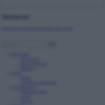
Abbonati ora!
Starbene ti regala benessere ogni mese!
Benessere
Psicologia
Rimedi naturali
Bellezza
Salute
News
Problemi e soluzioni
Alimentazione
Mangiare sano
Diete
Ricette