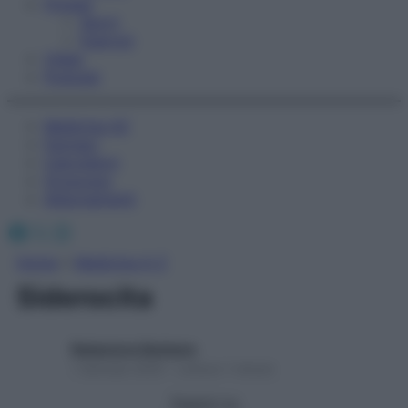
Fitness
Sport
Esercizi
Video
Podcast
Medicina AZ
Farmaci
Calcolatori
Oroscopo
Abbonamenti
Facebook
X
Instagram
Home
»
Medicina A-Z
Siderocita
Redazione Starbene
1 Gennaio 2025 – Lettura 1 minuto
Seguici su