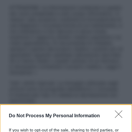
ATTENZIONE: Le informazioni contenute in questo
sito sono presentate a solo scopo informativo, in
nessun caso possono costituire la formulazione di
una diagnosi o la prescrizione di un trattamento, e
non intendono e non devono in alcun modo
sostituire il rapporto diretto medico-paziente o la
visita specialistica. Si raccomanda di chiedere
sempre il parere del proprio medico curante e/o di
specialisti riguardo qualsiasi indicazione riportata.
Se si hanno dubbi o quesiti sull’uso di un farmaco
è necessario contattare il proprio medico. Leggi il
Disclaimer »
Tutti i diritti riservati. Le immagini utilizzate negli
articoli sono di proprietà dell’editore o concesse
in licenza per l’uso. È vietata la riproduzione non
autorizzata.
Do Not Process My Personal Information
Informativa
If you wish to opt-out of the sale, sharing to third parties, or