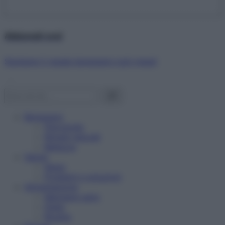
Abbonati ora!
Starbene ti regala benessere ogni mese!
Benessere
Psicologia
Rimedi naturali
Bellezza
Salute
News
Problemi e soluzioni
Alimentazione
Mangiare sano
Diete
Ricette