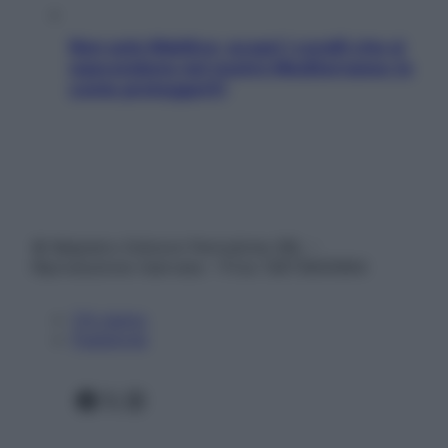
Non solo Maldive: scopri i coralli che si
nascondono nel nostro Mediterraneo (e
come proteggerli)
© Belpietro Edizioni Periodiche SRL –
Riproduzione riservata – P.Iva 13673600964
Chi siamo
Pubblicità
Facebook
X
Instagram