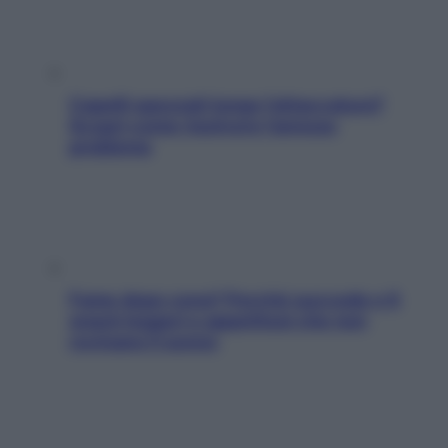
Capelli spezzati lungo l’attaccatura?
Scopri come risolvere l’annoso
problema
Fame dopo cena? Perché succede e 6
snack leggeri e appetitosi che non
rovinano il sonno