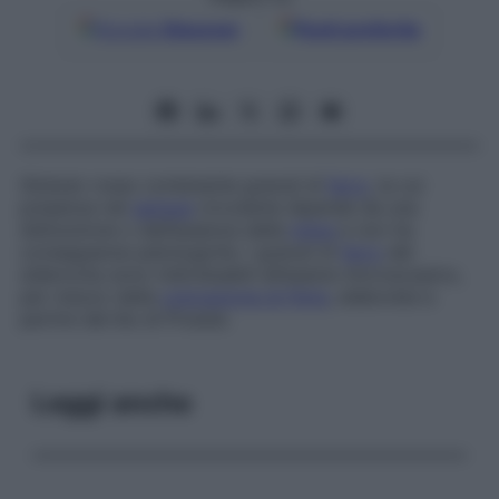
Google
Discover
Fonti preferite
Globulo rosso contenente granuli di
ferro
, la cui
presenza nel
sangue
circolante dipende da una
disfunzione o dall’assenza della
milza
e non ha
conseguenze patologiche. I granuli di
ferro
del
siderocita sono individuabili all’esame microscopico,
per mezzo della
colorazione di Perls
, elaborata a
partire dal blu di Prussia.
Leggi anche