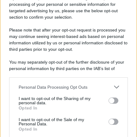
Privacy Policy
processing of your personal or sensitive information for
Cookie Policy
targeted advertising by us, please use the below opt-out
Note Legali
section to confirm your selection.
Preferenze Privacy
Please note that after your opt-out request is processed you
may continue seeing interest-based ads based on personal
information utilized by us or personal information disclosed to
third parties prior to your opt-out.
You may separately opt-out of the further disclosure of your
personal information by third parties on the IAB’s list of
downstream participants.
Personal Data Processing Opt Outs
This information may also be disclosed by us to third parties
on the IAB’s List of Downstream Participants that may further
I want to opt-out of the Sharing of my
disclose it to other third parties.
personal data.
Opted In
Please note that this website/app uses one or more Google
services and may gather and store information including but
I want to opt-out of the Sale of my
Personal Data.
not limited to your visit or usage behaviour. You may click to
Opted In
grant or deny consent to Google and its third-party tags to