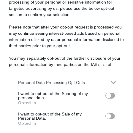
processing of your personal or sensitive information for
Cookie Policy
targeted advertising by us, please use the below opt-out
Note Legali
section to confirm your selection.
Preferenze Privacy
Please note that after your opt-out request is processed you
may continue seeing interest-based ads based on personal
information utilized by us or personal information disclosed to
third parties prior to your opt-out.
You may separately opt-out of the further disclosure of your
personal information by third parties on the IAB’s list of
downstream participants.
Personal Data Processing Opt Outs
This information may also be disclosed by us to third parties
on the IAB’s List of Downstream Participants that may further
I want to opt-out of the Sharing of my
disclose it to other third parties.
personal data.
Opted In
Please note that this website/app uses one or more Google
services and may gather and store information including but
I want to opt-out of the Sale of my
Personal Data.
not limited to your visit or usage behaviour. You may click to
Opted In
grant or deny consent to Google and its third-party tags to
use your data for below specified purposes in below Google