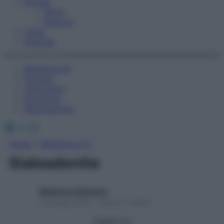
Fitness
Sport
Esercizi
Video
Podcast
Medicina AZ
Farmaci
Calcolatori
Oroscopo
Abbonamenti
Facebook
X
Instagram
Home
»
Medicina A-Z
Sialoadenite
Redazione Starbene
1 Gennaio 2025 – Lettura 1 minuto
Seguici su