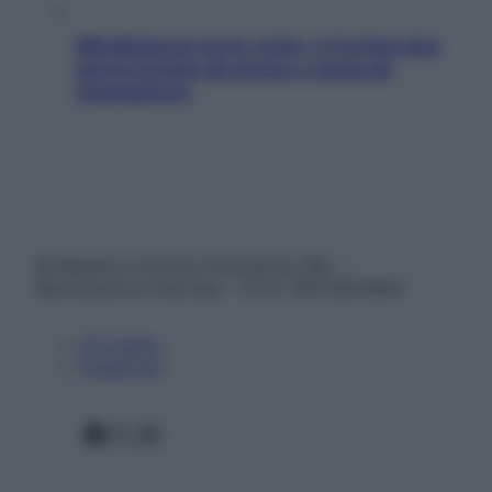
Mindfulness tra le vette: a Cortina due
giorni lontani da stress e ansia da
smartphone
© Belpietro Edizioni Periodiche SRL –
Riproduzione riservata – P.Iva 13673600964
Chi siamo
Pubblicità
Facebook
X
Instagram