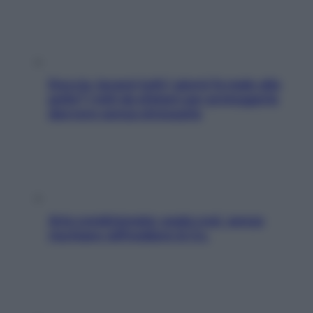
Doccia, lavarsi tutti i giorni fa male alla
pelle? I miti da sfatare per proteggerla
davvero senza stressarla
Aria condizionata: usala così, senza
rischiare raffreddore & Co.