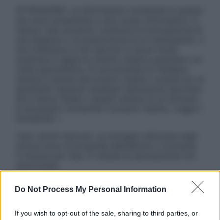
ATTENZIONE: Le informazioni contenute in questo
sito sono presentate a solo scopo informativo, in
nessun caso possono costituire la formulazione di
una diagnosi o la prescrizione di un trattamento, e
non intendono e non devono in alcun modo
sostituire il rapporto diretto medico-paziente o la
visita specialistica. Si raccomanda di chiedere
sempre il parere del proprio medico curante e/o di
specialisti riguardo qualsiasi indicazione riportata.
Se si hanno dubbi o quesiti sull’uso di un farmaco
è necessario contattare il proprio medico. Leggi il
Disclaimer »
Tutti i diritti riservati. Le immagini utilizzate negli
articoli sono di proprietà dell’editore o concesse
in licenza per l’uso. È vietata la riproduzione non
autorizzata.
Do Not Process My Personal Information
Informativa
If you wish to opt-out of the sale, sharing to third parties, or
Privacy Policy