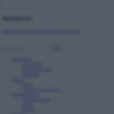
Abbonati ora!
Starbene ti regala benessere ogni mese!
Benessere
Psicologia
Rimedi naturali
Bellezza
Salute
News
Problemi e soluzioni
Alimentazione
Mangiare sano
Diete
Ricette