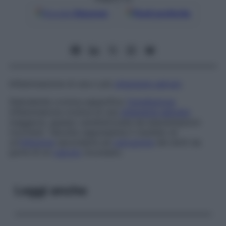
Google
Discover
Fonti preferite
Infiammazione di una o più
ghiandole salivari
.
Sialodenite cronica aspecifica
Tumefazione
infiammatoria cronica di una
ghiandola salivare
maggiore, spesso caratterizzata da esacerbazioni
ricorrenti. Talvolta rappresenta il risultato di
un’
infezione
secondaria ad
ostruzione
dei dotti da
parte di un
calcolo
incuneato.
Leggi anche