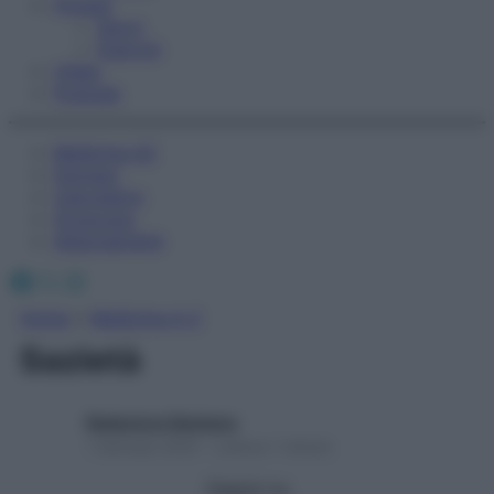
Fitness
Sport
Esercizi
Video
Podcast
Medicina AZ
Farmaci
Calcolatori
Oroscopo
Abbonamenti
Facebook
X
Instagram
Home
»
Medicina A-Z
Sazietà
Redazione Starbene
1 Gennaio 2025 – Lettura 1 minuto
Seguici su