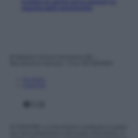
Contare le calorie serve ancora? La
risposta della nutrizionista
© Belpietro Edizioni Periodiche SRL –
Riproduzione riservata – P.Iva 13673600964
Chi siamo
Pubblicità
Facebook
X
Instagram
ATTENZIONE: Le informazioni contenute in questo
sito sono presentate a solo scopo informativo, in