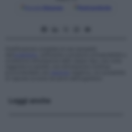
Google
Discover
Fonti preferite
Gratificazione completa di una necessità
dell’
organismo
, sufficiente a produrre un’insensibilità a
un’ulteriore stimolazione dello stesso tipo; una volta
raggiunta la sazietà, una stimolazione continua
provocherebbe una
reazione
negativa, con possibilità
di risposte avverse da parte del­l’or­ga­nismo.
Leggi anche