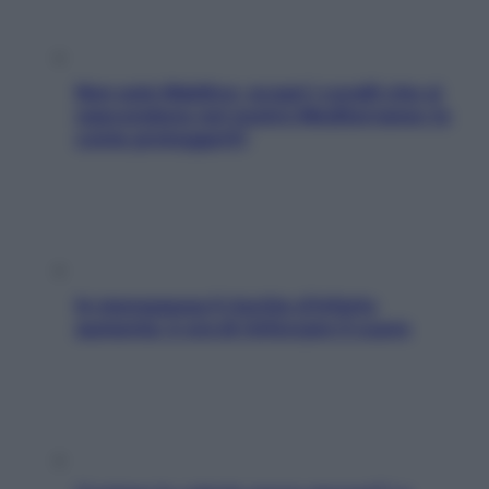
Non solo Maldive: scopri i coralli che si
nascondono nel nostro Mediterraneo (e
come proteggerli)
In menopausa il rischio d’infarto
aumenta: è ora di rinforzare il cuore