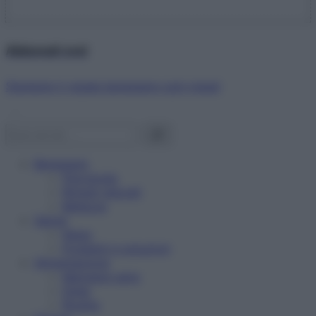
Abbonati ora!
Starbene ti regala benessere ogni mese!
Benessere
Psicologia
Rimedi naturali
Bellezza
Salute
News
Problemi e soluzioni
Alimentazione
Mangiare sano
Diete
Ricette