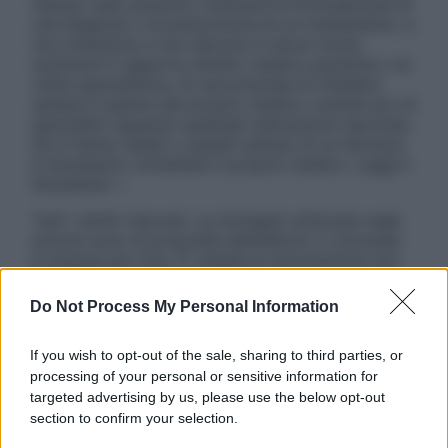
nessun caso possono costituire la formulazione di
una diagnosi o la prescrizione di un trattamento, e
non intendono e non devono in alcun modo
sostituire il rapporto diretto medico-paziente o la
visita specialistica. Si raccomanda di chiedere
sempre il parere del proprio medico curante e/o di
specialisti riguardo qualsiasi indicazione riportata.
Se si hanno dubbi o quesiti sull’uso di un farmaco
è necessario contattare il proprio medico. Leggi il
Disclaimer »
Tutti i diritti riservati. Le immagini utilizzate negli
articoli sono di proprietà dell’editore o concesse
in licenza per l’uso. È vietata la riproduzione non
autorizzata.
Do Not Process My Personal Information
If you wish to opt-out of the sale, sharing to third parties, or
Informativa
processing of your personal or sensitive information for
Privacy Policy
targeted advertising by us, please use the below opt-out
Cookie Policy
section to confirm your selection.
Note Legali