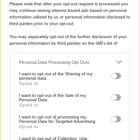
Preferenze Privacy
Please note that after your opt-out request is processed you
may continue seeing interest-based ads based on personal
information utilized by us or personal information disclosed to
third parties prior to your opt-out.
You may separately opt-out of the further disclosure of your
personal information by third parties on the IAB’s list of
downstream participants.
Personal Data Processing Opt Outs
This information may also be disclosed by us to third parties
on the IAB’s List of Downstream Participants that may further
I want to opt-out of the Sharing of my
disclose it to other third parties.
personal data.
Opted In
Please note that this website/app uses one or more Google
services and may gather and store information including but
I want to opt-out of the Sale of my
Personal Data.
not limited to your visit or usage behaviour. You may click to
Opted In
grant or deny consent to Google and its third-party tags to
use your data for below specified purposes in below Google
I want to opt-out of processing my
consent section.
Personal Data for Targeted Advertising.
Opted In
I want to opt-out of Collection, Use,