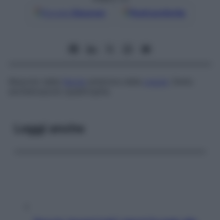
Google
Discover
Fonti preferite
Muscolo della
faccia
anteriore della
coscia
. Detto
anche
muscolo quadricipite.
Leggi anche