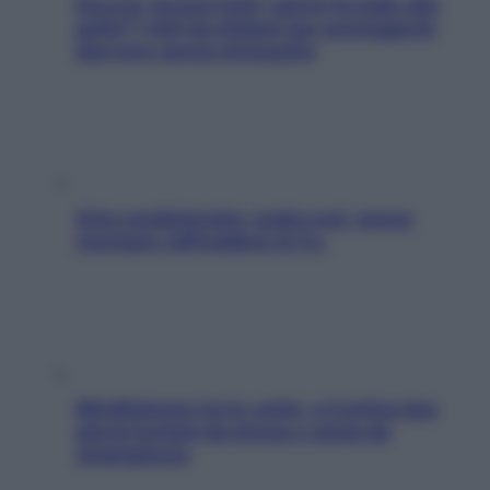
Doccia, lavarsi tutti i giorni fa male alla
pelle? I miti da sfatare per proteggerla
davvero senza stressarla
Aria condizionata: usala così, senza
rischiare raffreddore & Co.
Mindfulness tra le vette: a Cortina due
giorni lontani da stress e ansia da
smartphone