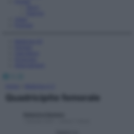
Fitness
Sport
Esercizi
Video
Podcast
Medicina AZ
Farmaci
Calcolatori
Oroscopo
Abbonamenti
Facebook
X
Instagram
Home
»
Medicina A-Z
Quadricipite femorale
Redazione Starbene
1 Gennaio 2025 – Lettura 1 minuto
Seguici su