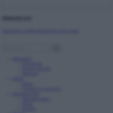
Abbonati ora!
Starbene ti regala benessere ogni mese!
Benessere
Psicologia
Rimedi naturali
Bellezza
Salute
News
Problemi e soluzioni
Alimentazione
Mangiare sano
Diete
Ricette