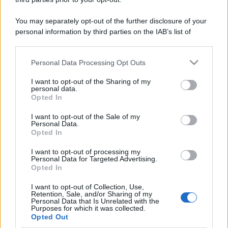
You may separately opt-out of the further disclosure of your
personal information by third parties on the IAB’s list of
downstream participants.
Personal Data Processing Opt Outs
This information may also be disclosed by us to third parties
on the IAB’s List of Downstream Participants that may further
I want to opt-out of the Sharing of my
disclose it to other third parties.
personal data.
Opted In
Please note that this website/app uses one or more Google
services and may gather and store information including but
I want to opt-out of the Sale of my
Personal Data.
not limited to your visit or usage behaviour. You may click to
Opted In
grant or deny consent to Google and its third-party tags to
use your data for below specified purposes in below Google
I want to opt-out of processing my
consent section.
Personal Data for Targeted Advertising.
Opted In
I want to opt-out of Collection, Use,
Retention, Sale, and/or Sharing of my
Personal Data that Is Unrelated with the
Purposes for which it was collected.
Opted Out