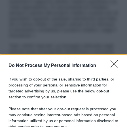
sostituire il rapporto diretto medico-paziente o la
visita specialistica. Si raccomanda di chiedere
sempre il parere del proprio medico curante e/o di
specialisti riguardo qualsiasi indicazione riportata.
Se si hanno dubbi o quesiti sull’uso di un farmaco
è necessario contattare il proprio medico. Leggi il
Disclaimer »
Tutti i diritti riservati. Le immagini utilizzate negli
articoli sono di proprietà dell’editore o concesse
in licenza per l’uso. È vietata la riproduzione non
autorizzata.
Do Not Process My Personal Information
If you wish to opt-out of the sale, sharing to third parties, or
processing of your personal or sensitive information for
Informativa
targeted advertising by us, please use the below opt-out
Privacy Policy
section to confirm your selection.
Cookie Policy
Note Legali
Please note that after your opt-out request is processed you
Preferenze Privacy
may continue seeing interest-based ads based on personal
information utilized by us or personal information disclosed to
third parties prior to your opt-out.