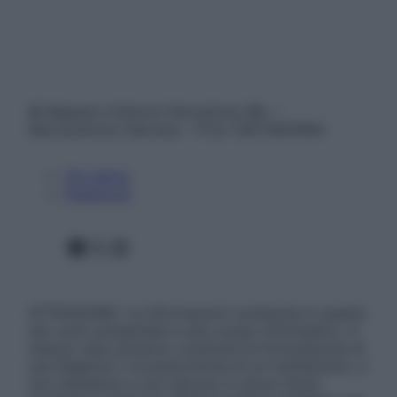
© Belpietro Edizioni Periodiche SRL –
Riproduzione riservata – P.Iva 13673600964
Chi siamo
Pubblicità
Facebook
X
Instagram
ATTENZIONE: Le informazioni contenute in questo
sito sono presentate a solo scopo informativo, in
nessun caso possono costituire la formulazione di
una diagnosi o la prescrizione di un trattamento, e
non intendono e non devono in alcun modo