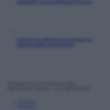
aumenta: è ora di rinforzare il cuore
Contare le calorie serve ancora? La
risposta della nutrizionista
© Belpietro Edizioni Periodiche SRL –
Riproduzione riservata – P.Iva 13673600964
Chi siamo
Pubblicità