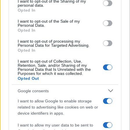
I want to opt-out of the Sharing of my
disclose it to other third parties.
personal data.
Opted In
Please note that this website/app uses one or more Google
services and may gather and store information including but
I want to opt-out of the Sale of my
Personal Data.
not limited to your visit or usage behaviour. You may click to
Opted In
grant or deny consent to Google and its third-party tags to
use your data for below specified purposes in below Google
I want to opt-out of processing my
consent section.
Personal Data for Targeted Advertising.
Opted In
I want to opt-out of Collection, Use,
Retention, Sale, and/or Sharing of my
Personal Data that Is Unrelated with the
Purposes for which it was collected.
Opted Out
Google consents
I want to allow Google to enable storage
related to advertising like cookies on web or
device identifiers in apps.
I want to allow my user data to be sent to