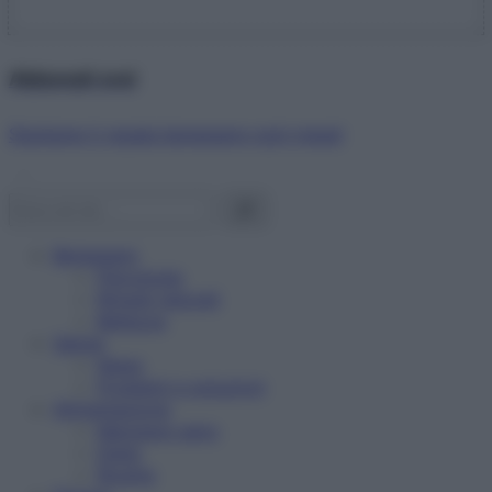
Abbonati ora!
Starbene ti regala benessere ogni mese!
Benessere
Psicologia
Rimedi naturali
Bellezza
Salute
News
Problemi e soluzioni
Alimentazione
Mangiare sano
Diete
Ricette