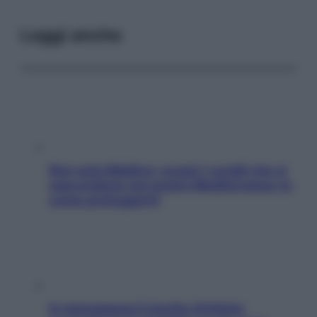
Leggi anche
Non solo Maldive: scopri i coralli che si
nascondono nel nostro Mediterraneo (e
come proteggerli)
In menopausa il rischio d’infarto