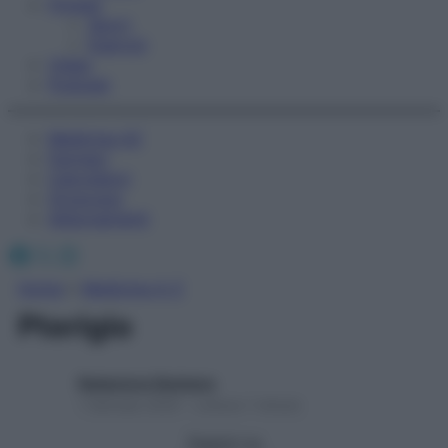
Fitness
Sport
Esercizi
Video
Podcast
Medicina AZ
Farmaci
Calcolatori
Oroscopo
Abbonamenti
Facebook
X
Instagram
Home
»
Medicina A-Z
Pterigio
Redazione Starbene
1 Gennaio 2025 – Lettura 1 minuto
Seguici su