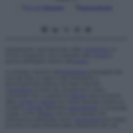
Google
Discover
Fonti preferite
Ispessimento vascolarizzato della
congiuntiva
, di
forma triangolare, che si estende sulla
cornea
a
partire dall’angolo interno dell’
occhio
.
Lo pterigio, favorito dall’
esposizione
prolungata alla
luce del sole, al vento e alle intemperie, è
particolarmente diffuso nei Paesi tropicali.
L’
evoluzione
avviene per accessi più o meno
ravvicinati; sino a quando la
lesione
resta sul bordo
della
cornea
la
visione
non risulta alterata, mentre se
invade la
cornea
determina
astigmatismo
, e se giunge
troppo vicino all’
asse
visivo può causare una
diminuzione dell’acuità visiva. L’
evoluzione
può essere
prevista in base all’entità della dilatazione dei vasi.