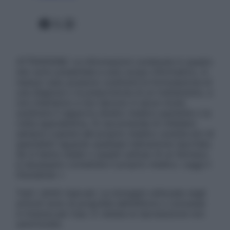
Facebook
X
Instagram
ATTENZIONE: Le informazioni contenute in questo
sito sono presentate a solo scopo informativo, in
nessun caso possono costituire la formulazione di
una diagnosi o la prescrizione di un trattamento, e
non intendono e non devono in alcun modo
sostituire il rapporto diretto medico-paziente o la
visita specialistica. Si raccomanda di chiedere
sempre il parere del proprio medico curante e/o di
specialisti riguardo qualsiasi indicazione riportata.
Se si hanno dubbi o quesiti sull’uso di un farmaco
è necessario contattare il proprio medico. Leggi il
Disclaimer »
Tutti i diritti riservati. Le immagini utilizzate negli
articoli sono di proprietà dell’editore o concesse
in licenza per l’uso. È vietata la riproduzione non
autorizzata.