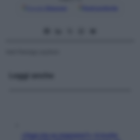
Google
Discover
Fonti preferite
Vedi
Plantago psyllium
Leggi anche
«Oggi che se magnamo?»: 4 ricette