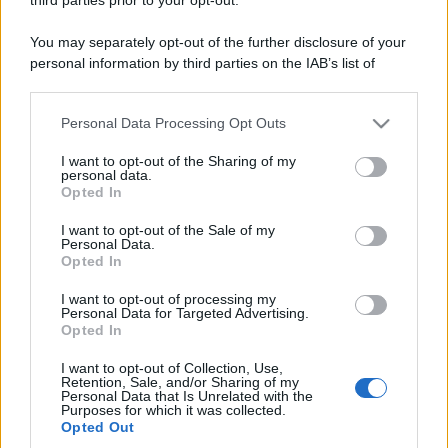
You may separately opt-out of the further disclosure of your
personal information by third parties on the IAB’s list of
downstream participants.
Personal Data Processing Opt Outs
This information may also be disclosed by us to third parties
on the IAB’s List of Downstream Participants that may further
I want to opt-out of the Sharing of my
disclose it to other third parties.
personal data.
Opted In
Please note that this website/app uses one or more Google
services and may gather and store information including but
I want to opt-out of the Sale of my
Personal Data.
not limited to your visit or usage behaviour. You may click to
Opted In
grant or deny consent to Google and its third-party tags to
use your data for below specified purposes in below Google
I want to opt-out of processing my
consent section.
Personal Data for Targeted Advertising.
Opted In
I want to opt-out of Collection, Use,
Retention, Sale, and/or Sharing of my
Personal Data that Is Unrelated with the
Purposes for which it was collected.
Opted Out