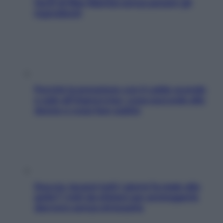
facili di Max Mariola senza pesare gli
ingredienti
Perché la pressione con il caldo scende
e sale all’improvviso: cosa succede alle
donne e cosa fare subito
Doccia, lavarsi tutti i giorni fa male alla
pelle? I miti da sfatare per proteggerla
davvero senza stressarla