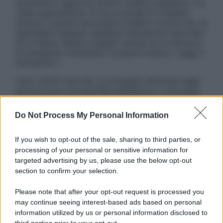
sostituire il rapporto diretto medico-paziente o la
visita specialistica. Si raccomanda di chiedere
sempre il parere del proprio medico curante e/o di
specialisti riguardo qualsiasi indicazione riportata.
Se si hanno dubbi o quesiti sull’uso di un farmaco
è necessario contattare il proprio medico. Leggi il
Disclaimer »
Tutti i diritti riservati. Le immagini utilizzate negli
articoli sono di proprietà dell’editore o concesse
in licenza per l’uso. È vietata la riproduzione non
autorizzata.
Do Not Process My Personal Information
If you wish to opt-out of the sale, sharing to third parties, or
processing of your personal or sensitive information for
Informativa
targeted advertising by us, please use the below opt-out
Privacy Policy
section to confirm your selection.
Cookie Policy
Note Legali
Please note that after your opt-out request is processed you
Preferenze Privacy
may continue seeing interest-based ads based on personal
information utilized by us or personal information disclosed to
third parties prior to your opt-out.