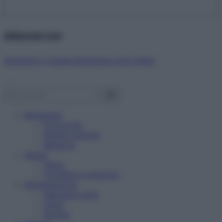
Abbonati ora!
Starbene ti regala benessere ogni mese!
Benessere
Psicologia
Rimedi naturali
Bellezza
Salute
News
Problemi e soluzioni
Alimentazione
Mangiare sano
Diete
Ricette