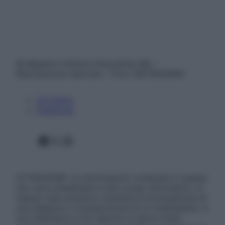
© Belpietro Edizioni Periodiche SRL –
Riproduzione riservata – P.Iva 13673600964
Chi siamo
Pubblicità
Facebook
X
Instagram
ATTENZIONE: Le informazioni contenute in questo
sito sono presentate a solo scopo informativo, in
nessun caso possono costituire la formulazione di
una diagnosi o la prescrizione di un trattamento, e
non intendono e non devono in alcun modo