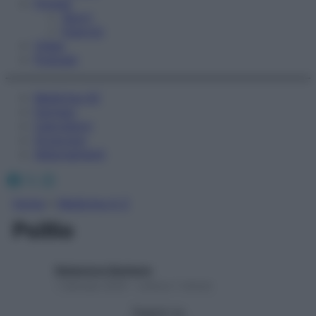
Fitness
Sport
Esercizi
Video
Podcast
Medicina AZ
Farmaci
Calcolatori
Oroscopo
Abbonamenti
Facebook
X
Instagram
Home
»
Medicina A-Z
Psillio
Redazione Starbene
1 Gennaio 2025 – Lettura 1 minuto
Seguici su