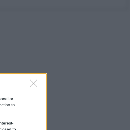
sonal or
ection to
nterest-
closed to