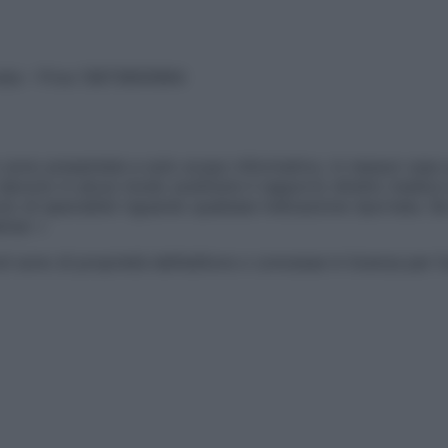
vata – P.Iva 13673600964
sono presentate a solo scopo informativo, in nessun caso p
devono in alcun modo sostituire il rapporto diretto medico-p
 di specialisti riguardo qualsiasi indicazione riportata. Se
aimer »
ticoli sono di proprietà dell’editore o concesse in licenza per 