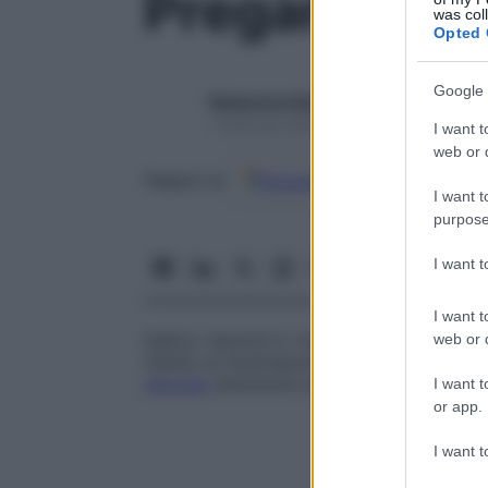
Pregangliare
was col
Opted 
Google 
Redazione Starbene
1 Gennaio 2025 – Lettura 1 minuto
I want t
web or d
Google
Discover
Fon
Seguici su
I want t
purpose
I want 
I want t
Indica i neuroni e i loro assoni che fanno
web or d
riferito ai motoneuroni del
midollo spinal
nervoso
autonomo prevertebrali e paraver
I want t
or app.
I want t