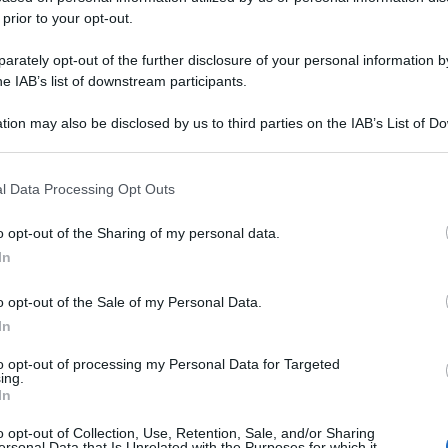
 prior to your opt-out.
rately opt-out of the further disclosure of your personal information by
he IAB’s list of downstream participants.
tion may also be disclosed by us to third parties on the IAB’s List of 
 that may further disclose it to other third parties.
 that this website/app uses one or more Google services and may gath
l Data Processing Opt Outs
including but not limited to your visit or usage behaviour. You may click 
 to Google and its third-party tags to use your data for below specifi
o opt-out of the Sharing of my personal data.
ogle consent section.
In
o opt-out of the Sale of my Personal Data.
In
to opt-out of processing my Personal Data for Targeted
ing.
In
o opt-out of Collection, Use, Retention, Sale, and/or Sharing
ersonal Data that Is Unrelated with the Purposes for which it