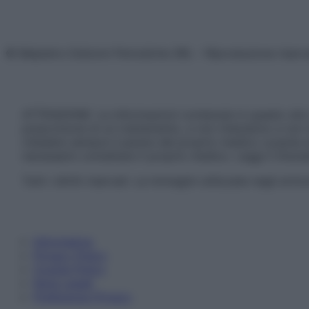
© Belpietro Edizioni Periodiche SRL – Riproduzione riser
ATTENZIONE: Le informazioni contenute in questo sito 
prescrizione di un trattamento, e non intendono e non 
chiedere sempre il parere del proprio medico curante e/o
necessario contattare il proprio medico. Leggi il Discl
Tutti i diritti riservati. Le immagini utilizzate negli ar
Informativa
Privacy Policy
Cookie Policy
Note Legali
Preferenze Privacy