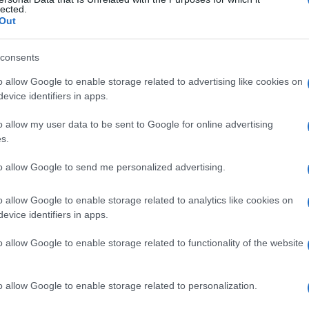
lected.
Out
consents
Le
o allow Google to enable storage related to advertising like cookies on
evice identifiers in apps.
ti preferite
o allow my user data to be sent to Google for online advertising
s.
to allow Google to send me personalized advertising.
o allow Google to enable storage related to analytics like cookies on
capo
a un
ganglio
. Generalmente questo termine è
evice identifiers in apps.
e
le cui fibre mieliniche innervano i gangli del
sistema
tebrali.
o allow Google to enable storage related to functionality of the website
o allow Google to enable storage related to personalization.