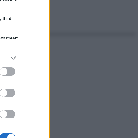
 third
Downstream
er and store
to grant or
ed purposes