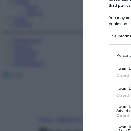
Fitness
third parties
Sport
Esercizi
You may sepa
Video
parties on t
Podcast
This informa
Medicina AZ
Participants
Farmaci
Calcolatori
Please note
Persona
Oroscopo
information 
Abbonamenti
deny consent
I want t
in below Go
Facebook
X
Instagram
Opted 
I want t
Opted 
I want 
Advertis
Opted 
Home
»
Medicina A-Z
I want t
of my P