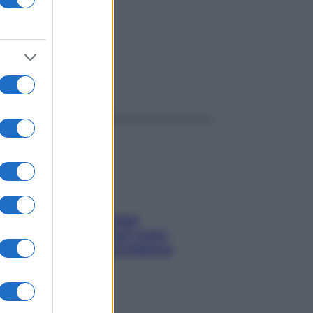
ggi anche
Capelli spezzati lungo
l’attaccatura? Scopri come
risolvere l’annoso problema