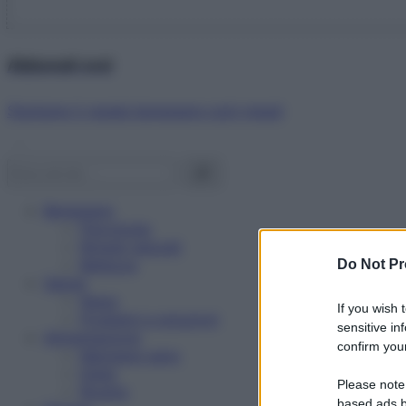
Abbonati ora!
Starbene ti regala benessere ogni mese!
Benessere
Psicologia
Rimedi naturali
Bellezza
Do Not Pr
Salute
News
If you wish 
Problemi e soluzioni
sensitive in
Alimentazione
confirm your
Mangiare sano
Diete
Please note
Ricette
based ads b