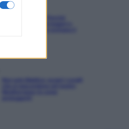
Fame dopo cena? Perché
succede e 6 snack leggeri e
appetitosi che non rovinano il
sonno
Non solo Maldive: scopri i coralli
che si nascondono nel nostro
Mediterraneo (e come
proteggerli)