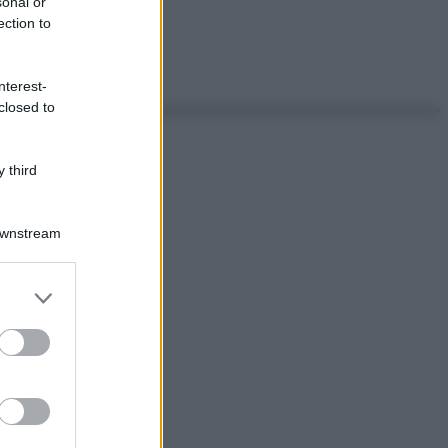
sonal or
ection to
nterest-
closed to
 third
Downstream
er and store
to grant or
ed purposes