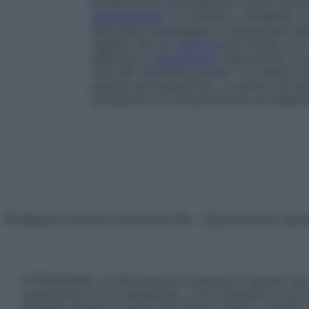
Modificazioni psicoaffettive
I giorni succe
ipersensibilità
, con euforia o irritabilità, 
depressiva passeggera, comunemente de
segnato da una
reazione
più intensa, con
delirante) e
depressione
melanconica, in
volti alla “familiarizzazione” tra madre 
psichici del postpartum. Le donne che ha
necessitano di una particolare sorveglian
© Belpietro Edizioni Periodiche SRL – Riproduzione riser
ATTENZIONE: Le informazioni contenute in questo sito 
prescrizione di un trattamento, e non intendono e non 
chiedere sempre il parere del proprio medico curante e/o