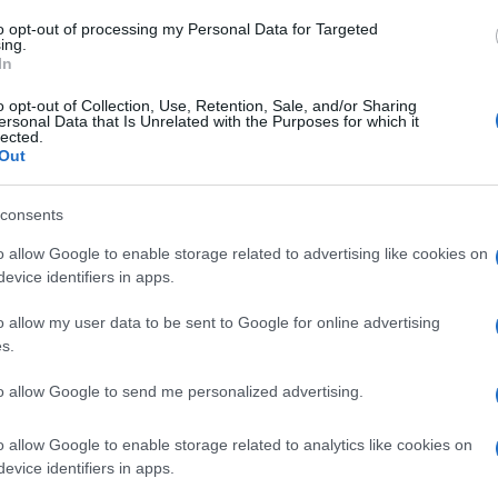
to opt-out of processing my Personal Data for Targeted
ing.
In
o opt-out of Collection, Use, Retention, Sale, and/or Sharing
ersonal Data that Is Unrelated with the Purposes for which it
Le
lected.
Out
ti preferite
consents
o allow Google to enable storage related to advertising like cookies on
evice identifiers in apps.
o allow my user data to be sent to Google for online advertising
arsa delle
mestruazioni
. Ha una durata di circa 6
s.
imenti è più lungo, e viene
detto anche
puerperio
.
In
azioni
compaiono a circa 45 giorni dal
parto
, in
to allow Google to send me personalized advertising.
trambe le eventualità, il ritorno delle
mestruazioni
Il periodo del postpartum è contrassegnato da
o allow Google to enable storage related to analytics like cookies on
che e psicoaffettive.
evice identifiers in apps.