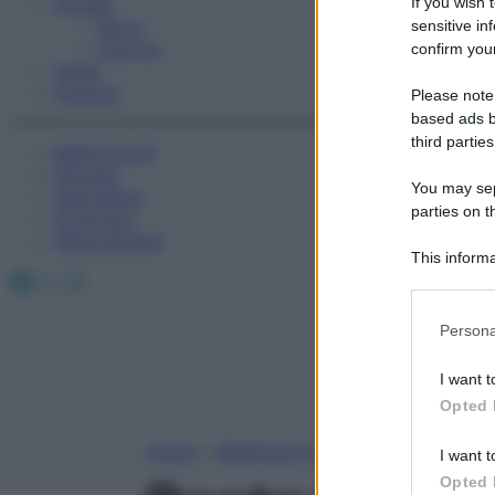
If you wish 
Fitness
Sport
sensitive in
Esercizi
confirm your
Video
Podcast
Please note
based ads b
third parties
Medicina AZ
Farmaci
You may sepa
Calcolatori
parties on t
Oroscopo
Abbonamenti
This informa
Facebook
X
Instagram
Participants
Please note
Persona
information 
deny consent
I want t
in below Go
Opted 
Home
»
Medicina A-Z
I want t
Opted 