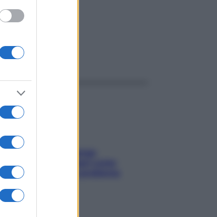
ggi anche
Capelli spezzati lungo
l’attaccatura? Scopri come
risolvere l’annoso problema