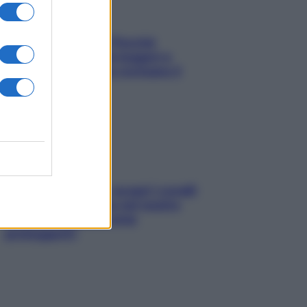
Fame dopo cena? Perché
succede e 6 snack leggeri e
appetitosi che non rovinano il
sonno
Non solo Maldive: scopri i coralli
che si nascondono nel nostro
Mediterraneo (e come
proteggerli)