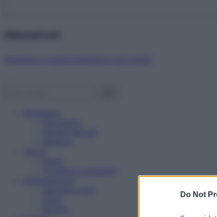
Abbonati ora!
Starbene ti regala benessere ogni mese!
Benessere
Psicologia
Rimedi naturali
Bellezza
Salute
News
Problemi e soluzioni
Alimentazione
Mangiare sano
Do Not Pr
Diete
Ricette