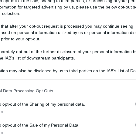
to opt-out of the sale, sharing to third parties, or processing of your per
formation for targeted advertising by us, please use the below opt-out s
 selection.
 that after your opt-out request is processed you may continue seeing i
ased on personal information utilized by us or personal information dis
 prior to your opt-out.
rately opt-out of the further disclosure of your personal information by
he IAB’s list of downstream participants.
tion may also be disclosed by us to third parties on the IAB’s List of 
 that may further disclose it to other third parties.
 that this website/app uses one or more Google services and may gath
l Data Processing Opt Outs
including but not limited to your visit or usage behaviour. You may click 
 to Google and its third-party tags to use your data for below specifi
o opt-out of the Sharing of my personal data.
ogle consent section.
In
o opt-out of the Sale of my Personal Data.
In