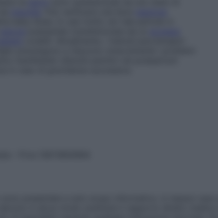
ssivi al
parto
sono caratterizzati da uno stato di
e da
insonnia
. Può verificarsi una lieve
reazione
tta
baby blues
. In casi molto rari tale periodo è
psicosi
puerperale (caratterizzata da un
accesso
genere
curabili. Attualmente, i metodi psicoterapici
e figlio prevengono e riducono notevolmente i problemi
nno manifestato disturbi psichici nel postpartum
za in caso di gravidanze successive.
vata – P.Iva 13673600964
sono presentate a solo scopo informativo, in nessun caso p
devono in alcun modo sostituire il rapporto diretto medico-p
 di specialisti riguardo qualsiasi indicazione riportata. Se