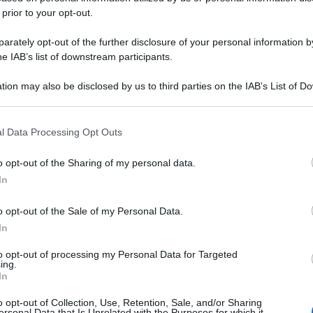
 prior to your opt-out.
rately opt-out of the further disclosure of your personal information by
he IAB’s list of downstream participants.
tion may also be disclosed by us to third parties on the IAB’s List of 
 that may further disclose it to other third parties.
 that this website/app uses one or more Google services and may gath
l Data Processing Opt Outs
including but not limited to your visit or usage behaviour. You may click 
 to Google and its third-party tags to use your data for below specifi
o opt-out of the Sharing of my personal data.
ogle consent section.
In
o opt-out of the Sale of my Personal Data.
In
to opt-out of processing my Personal Data for Targeted
ing.
In
o opt-out of Collection, Use, Retention, Sale, and/or Sharing
ersonal Data that Is Unrelated with the Purposes for which it