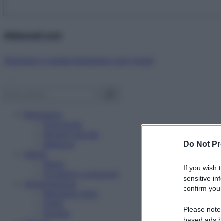
Abbonati ora!
Starbene ti regala benessere ogni mese!
Benessere
Psicologia
Rimedi naturali
Bellezza
Do Not Pr
Salute
News
If you wish 
Problemi e soluzioni
sensitive in
Alimentazione
confirm your
Mangiare sano
Diete
Please note
Ricette
based ads b