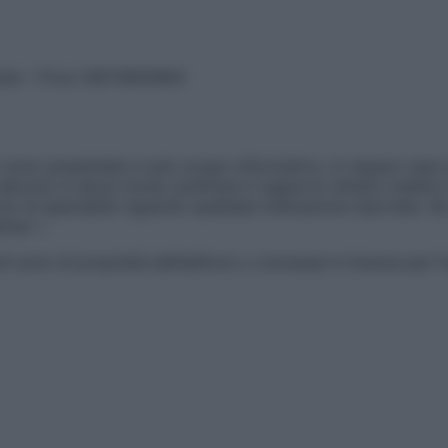
vata – P.Iva 13673600964
sono presentate a solo scopo informativo, in nessun caso p
devono in alcun modo sostituire il rapporto diretto medico-p
 di specialisti riguardo qualsiasi indicazione riportata. Se
aimer »
ticoli sono di proprietà dell’editore o concesse in licenza per 