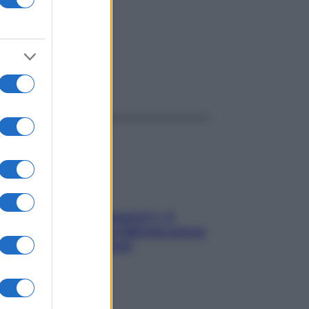
ggi anche
«Oggi che se magnamo?»: 4
ricette facili di Max Mariola senza
pesare gli ingredienti