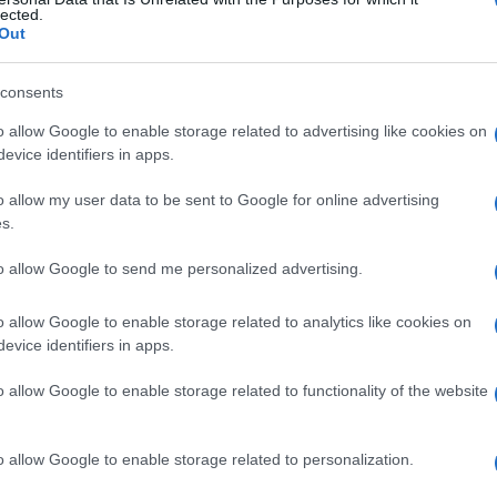
lected.
Out
consents
Le
o allow Google to enable storage related to advertising like cookies on
evice identifiers in apps.
ti preferite
o allow my user data to be sent to Google for online advertising
s.
to allow Google to send me personalized advertising.
o allow Google to enable storage related to analytics like cookies on
lobano fluidi e solidi per formare vacuoli, che poi si
evice identifiers in apps.
contenuto da un’altra regione della superficie
o allow Google to enable storage related to functionality of the website
o allow Google to enable storage related to personalization.