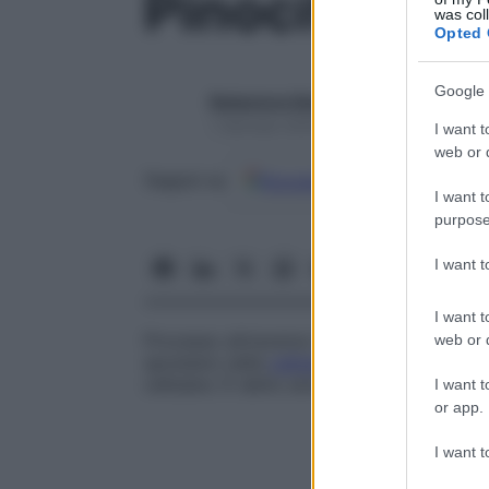
Pinocitosi
was col
Opted 
Google 
Redazione Starbene
1 Gennaio 2025 – Lettura 1 minuto
I want t
web or d
Google
Discover
Fon
Seguici su
I want t
purpose
I want 
I want t
Processo attraverso il quale le cellule ing
web or d
spostano nella
cellula
e scaricano il loro 
cellulare. È detto anche
ultrafagocitosi
.
I want t
or app.
I want t