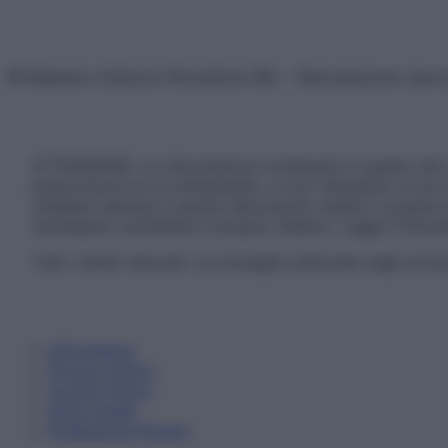
© Belpietro Edizioni Periodiche SRL – Riproduzione riser
ATTENZIONE: Le informazioni contenute in questo sito 
prescrizione di un trattamento, e non intendono e non 
chiedere sempre il parere del proprio medico curante e/o
necessario contattare il proprio medico. Leggi il Discl
Tutti i diritti riservati. Le immagini utilizzate negli ar
Informativa
Privacy Policy
Cookie Policy
Note Legali
Preferenze Privacy