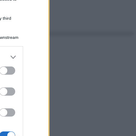
 third
Downstream
er and store
to grant or
ed purposes