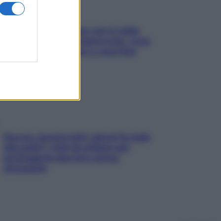
Perché la pressione con il caldo
scende e sale all’improvviso: cosa
succede alle donne e cosa fare
subito
Doccia, lavarsi tutti i giorni fa male
alla pelle? I miti da sfatare per
proteggerla davvero senza
stressarla