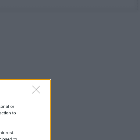
sonal or
ection to
nterest-
closed to