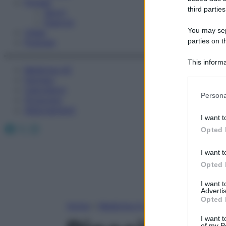
Fitness
third parties
Sport
Esercizi
You may sepa
Video
parties on t
Podcast
This informa
Medicina AZ
Participants
Farmaci
Calcolatori
Please note
Persona
Oroscopo
information 
Abbonamenti
deny consent
I want t
in below Go
Facebook
X
Instagram
Opted 
I want t
Opted 
I want 
Advertis
Opted 
Home
»
Medicina A-Z
I want t
of my P