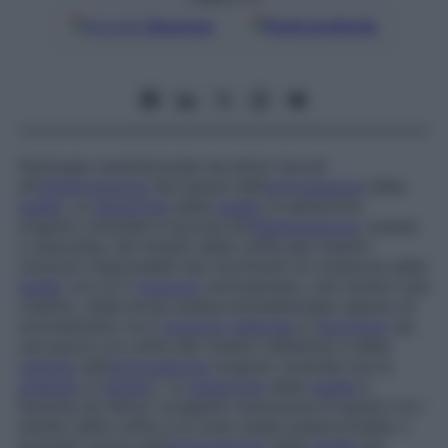
Google
Discover
Fonti preferite
Patologia
caratterizzata da dolori dovuti
all’
infiammazione
dei tessuti dell’
articolazione
della
spalla
. La
periartrite
della
spalla
(o
periartrite
scapolo-omerale)
è dovuta all’
infiammazione
, isolata
o associata, dei tendini della cuffia dei rotatori
(muscoli responsabili dei movimenti di rotazione della
spalla
, tra cui il
muscolo
sottospinato, che risulta il più
colpito), della borsa subacromiodeltoidea (spazio di
scivolamento tra il
muscolo
deltoide
e l’
acromion
da
una parte e la cuffia dei rotatori dall’altra) e della
capsula
dell’
articolazione
scapolo-omerale (tra la
scapola
e l’
omero
). La
periartrite
della
spalla
è
favorita da fattori congeniti (mancanza di spazio tra i
tendini della cuffia e la volta ossea subacromiale) o
acquisiti (usura dell’
articolazione
della
spalla
per