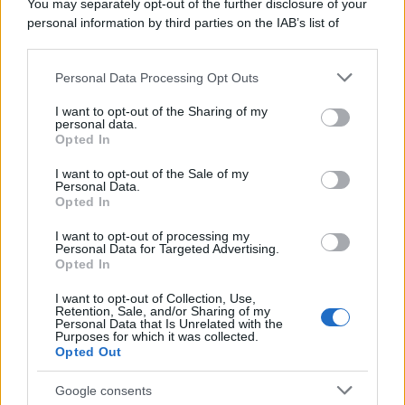
You may separately opt-out of the further disclosure of your
personal information by third parties on the IAB’s list of
downstream participants.
Personal Data Processing Opt Outs
This information may also be disclosed by us to third parties
on the IAB’s List of Downstream Participants that may further
I want to opt-out of the Sharing of my
disclose it to other third parties.
personal data.
Opted In
Please note that this website/app uses one or more Google
services and may gather and store information including but
I want to opt-out of the Sale of my
Personal Data.
not limited to your visit or usage behaviour. You may click to
Opted In
grant or deny consent to Google and its third-party tags to
use your data for below specified purposes in below Google
I want to opt-out of processing my
consent section.
Personal Data for Targeted Advertising.
Opted In
I want to opt-out of Collection, Use,
Retention, Sale, and/or Sharing of my
Personal Data that Is Unrelated with the
Purposes for which it was collected.
Opted Out
Google consents