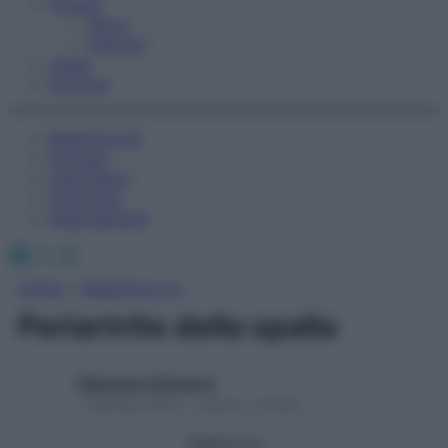
Fitness
Sport
Esercizi
Video
Podcast
Medicina AZ
Farmaci
Calcolatori
Oroscopo
Abbonamenti
Facebook
X
Instagram
Home
»
Medicina A-Z
Periartrite della spalla
Redazione Starbene
1 Gennaio 2025 – Lettura 1 minuto
Seguici su