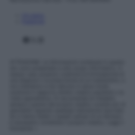
Chi siamo
Pubblicità
Facebook
X
Instagram
ATTENZIONE: Le informazioni contenute in questo
sito sono presentate a solo scopo informativo, in
nessun caso possono costituire la formulazione di
una diagnosi o la prescrizione di un trattamento, e
non intendono e non devono in alcun modo
sostituire il rapporto diretto medico-paziente o la
visita specialistica. Si raccomanda di chiedere
sempre il parere del proprio medico curante e/o di
specialisti riguardo qualsiasi indicazione riportata.
Se si hanno dubbi o quesiti sull’uso di un farmaco
è necessario contattare il proprio medico. Leggi il
Disclaimer »