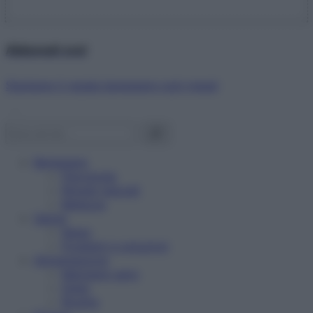
Abbonati ora!
Starbene ti regala benessere ogni mese!
Benessere
Psicologia
Rimedi naturali
Bellezza
Salute
News
Problemi e soluzioni
Alimentazione
Mangiare sano
Diete
Ricette