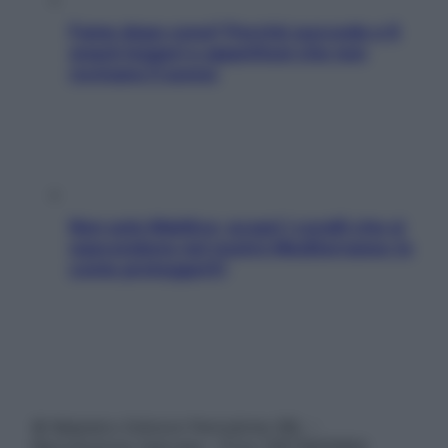
Fame dopo cena? Perché succede e 6
snack leggeri e appetitosi che non
rovinano il sonno
Non solo Maldive: scopri i coralli che si
nascondono nel nostro Mediterraneo (e
come proteggerli)
© Belpietro Edizioni Periodiche SRL –
Riproduzione riservata – P.Iva 13673600964