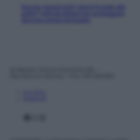
Doccia, lavarsi tutti i giorni fa male alla
pelle? I miti da sfatare per proteggerla
davvero senza stressarla
© Belpietro Edizioni Periodiche SRL –
Riproduzione riservata – P.Iva 13673600964
Chi siamo
Pubblicità
Facebook
X
Instagram