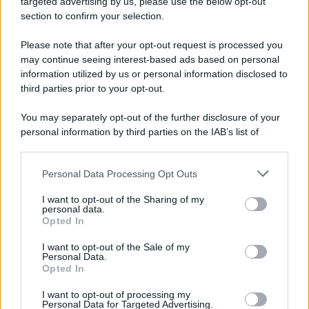
targeted advertising by us, please use the below opt-out
Note Legali
section to confirm your selection.
Preferenze Privacy
Please note that after your opt-out request is processed you
may continue seeing interest-based ads based on personal
information utilized by us or personal information disclosed to
third parties prior to your opt-out.
You may separately opt-out of the further disclosure of your
personal information by third parties on the IAB’s list of
downstream participants.
Personal Data Processing Opt Outs
This information may also be disclosed by us to third parties
on the IAB’s List of Downstream Participants that may further
I want to opt-out of the Sharing of my
disclose it to other third parties.
personal data.
Opted In
Please note that this website/app uses one or more Google
services and may gather and store information including but
I want to opt-out of the Sale of my
Personal Data.
not limited to your visit or usage behaviour. You may click to
Opted In
grant or deny consent to Google and its third-party tags to
use your data for below specified purposes in below Google
I want to opt-out of processing my
consent section.
Personal Data for Targeted Advertising.