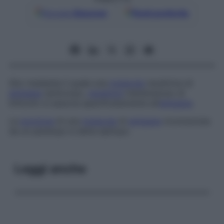
Google
Discover
Fonti preferite
Sito mediante il quale una
molecola
recettrice di
antigene
(anticorpo,
recettore
membranoso di
linfociti) si associa specificatamente all’
antigene
.
La
porzione
di una
molecola
di
antigene
riconosciuta
da un paratopo è detta
epitopo
.
Leggi anche