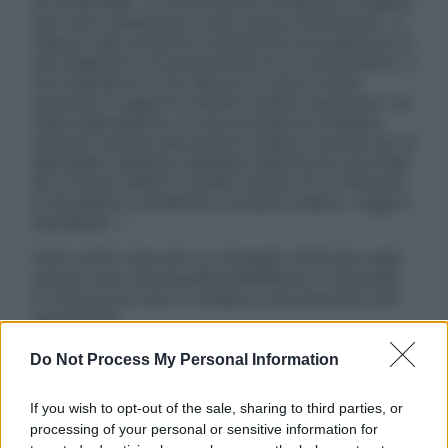
ATTENZIONE: Le informazioni contenute in questo
sito sono presentate a solo scopo informativo, in
nessun caso possono costituire la formulazione di
una diagnosi o la prescrizione di un trattamento, e
non intendono e non devono in alcun modo
sostituire il rapporto diretto medico-paziente o la
visita specialistica. Si raccomanda di chiedere
sempre il parere del proprio medico curante e/o di
specialisti riguardo qualsiasi indicazione riportata.
Se si hanno dubbi o quesiti sull’uso di un farmaco
è necessario contattare il proprio medico. Leggi il
Disclaimer »
Tutti i diritti riservati. Le immagini utilizzate negli
articoli sono di proprietà dell’editore o concesse
in licenza per l’uso. È vietata la riproduzione non
autorizzata.
Do Not Process My Personal Information
Informativa
If you wish to opt-out of the sale, sharing to third parties, or
Privacy Policy
processing of your personal or sensitive information for
Cookie Policy