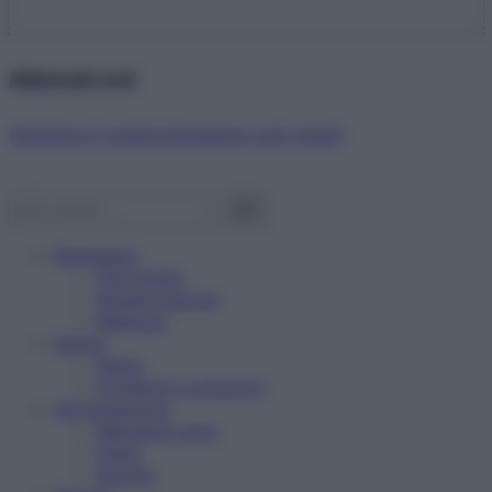
Abbonati ora!
Starbene ti regala benessere ogni mese!
Benessere
Psicologia
Rimedi naturali
Bellezza
Salute
News
Problemi e soluzioni
Alimentazione
Mangiare sano
Diete
Ricette