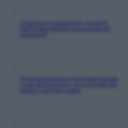
«Oggi che se magnamo?»: 4 ricette
facili di Max Mariola senza pesare gli
ingredienti
Perché la pressione con il caldo scende
e sale all’improvviso: cosa succede alle
donne e cosa fare subito