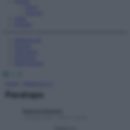
Fitness
Sport
Esercizi
Video
Podcast
Medicina AZ
Farmaci
Calcolatori
Oroscopo
Abbonamenti
Facebook
X
Instagram
Home
»
Medicina A-Z
Paratopo
Redazione Starbene
1 Gennaio 2025 – Lettura 1 minuto
Seguici su