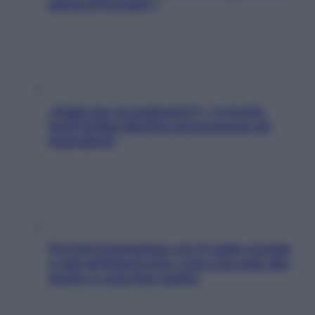
pilota di Formula 1
«Oggi che se magnamo?»: 4 ricette
facili di Max Mariola senza pesare gli
ingredienti
Perché la pressione con il caldo scende
e sale all’improvviso: cosa succede alle
donne e cosa fare subito