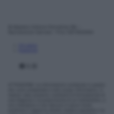
© Belpietro Edizioni Periodiche SRL –
Riproduzione riservata – P.Iva 13673600964
Chi siamo
Pubblicità
Facebook
X
Instagram
ATTENZIONE: Le informazioni contenute in questo
sito sono presentate a solo scopo informativo, in
nessun caso possono costituire la formulazione di
una diagnosi o la prescrizione di un trattamento, e
non intendono e non devono in alcun modo
sostituire il rapporto diretto medico-paziente o la