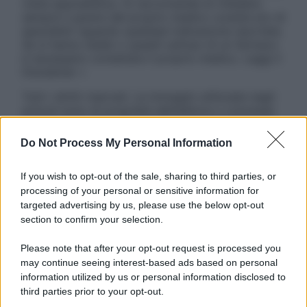
visita specialistica. Si raccomanda di chiedere
sempre il parere del proprio medico curante e/o di
specialisti riguardo qualsiasi indicazione riportata.
Se si hanno dubbi o quesiti sull’uso di un farmaco
è necessario contattare il proprio medico. Leggi il
Disclaimer »
Tutti i diritti riservati. Le immagini utilizzate negli
articoli sono di proprietà dell’editore o concesse
in licenza per l’uso. È vietata la riproduzione non
autorizzata.
Do Not Process My Personal Information
If you wish to opt-out of the sale, sharing to third parties, or
processing of your personal or sensitive information for
Informativa
targeted advertising by us, please use the below opt-out
Privacy Policy
section to confirm your selection.
Cookie Policy
Note Legali
Please note that after your opt-out request is processed you
Preferenze Privacy
may continue seeing interest-based ads based on personal
information utilized by us or personal information disclosed to
third parties prior to your opt-out.