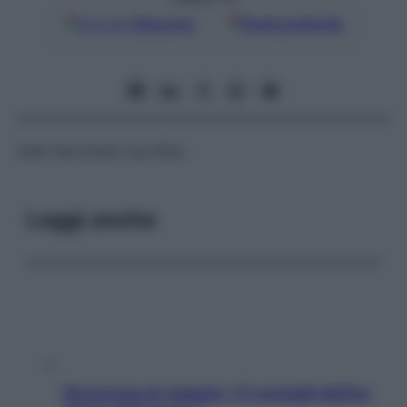
Google
Discover
Fonti preferite
Vedi
Vaccinium myrtillus
Leggi anche
Sicurezza al volante: i 5 consigli dell’ex