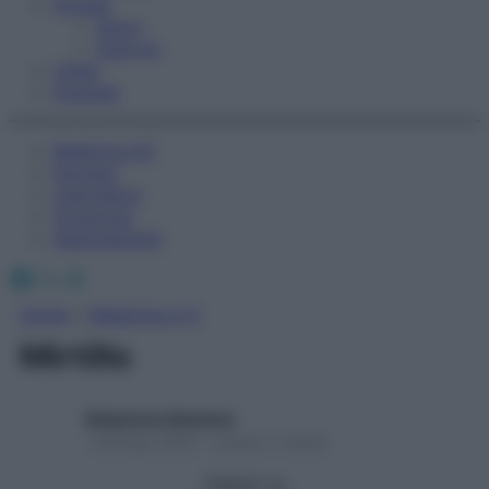
Fitness
Sport
Esercizi
Video
Podcast
Medicina AZ
Farmaci
Calcolatori
Oroscopo
Abbonamenti
Facebook
X
Instagram
Home
»
Medicina A-Z
Mirtillo
Redazione Starbene
1 Gennaio 2025 – Lettura 1 minuto
Seguici su