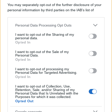
You may separately opt-out of the further disclosure of your
personal information by third parties on the IAB’s list of
downstream participants.
Personal Data Processing Opt Outs
This information may also be disclosed by us to third parties
on the IAB’s List of Downstream Participants that may further
I want to opt-out of the Sharing of my
disclose it to other third parties.
personal data.
Opted In
Please note that this website/app uses one or more Google
services and may gather and store information including but
I want to opt-out of the Sale of my
Personal Data.
not limited to your visit or usage behaviour. You may click to
Opted In
grant or deny consent to Google and its third-party tags to
use your data for below specified purposes in below Google
I want to opt-out of processing my
consent section.
Personal Data for Targeted Advertising.
Opted In
I want to opt-out of Collection, Use,
Retention, Sale, and/or Sharing of my
Personal Data that Is Unrelated with the
Purposes for which it was collected.
Opted Out
Google consents