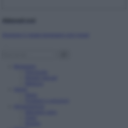
Abbonati ora!
Starbene ti regala benessere ogni mese!
Benessere
Psicologia
Rimedi naturali
Bellezza
Salute
News
Problemi e soluzioni
Alimentazione
Mangiare sano
Diete
Ricette