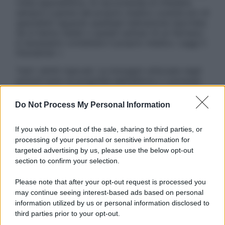
visita specialistica. Si raccomanda di chiedere
sempre il parere del proprio medico curante e/o di
specialisti riguardo qualsiasi indicazione riportata.
Se si hanno dubbi o quesiti sull’uso di un farmaco
è necessario contattare il proprio medico. Leggi il
Disclaimer »
Tutti i diritti riservati. Le immagini utilizzate negli
articoli sono di proprietà dell’editore o concesse
in licenza per l’uso. È vietata la riproduzione non
autorizzata.
Do Not Process My Personal Information
If you wish to opt-out of the sale, sharing to third parties, or
processing of your personal or sensitive information for
Informativa
targeted advertising by us, please use the below opt-out
Privacy Policy
section to confirm your selection.
Cookie Policy
Note Legali
Please note that after your opt-out request is processed you
Preferenze Privacy
may continue seeing interest-based ads based on personal
information utilized by us or personal information disclosed to
third parties prior to your opt-out.