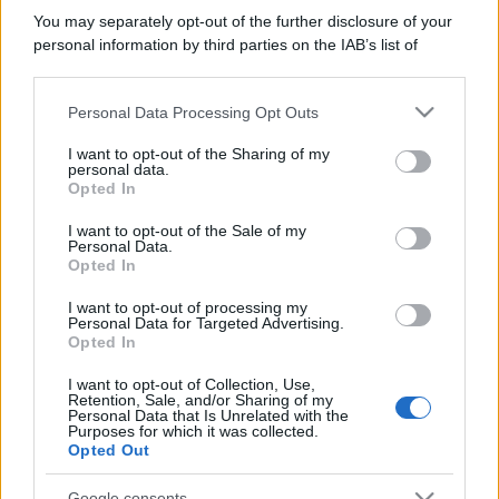
You may separately opt-out of the further disclosure of your
personal information by third parties on the IAB’s list of
downstream participants.
Personal Data Processing Opt Outs
This information may also be disclosed by us to third parties
on the IAB’s List of Downstream Participants that may further
I want to opt-out of the Sharing of my
disclose it to other third parties.
personal data.
Opted In
Please note that this website/app uses one or more Google
services and may gather and store information including but
I want to opt-out of the Sale of my
Personal Data.
not limited to your visit or usage behaviour. You may click to
Opted In
grant or deny consent to Google and its third-party tags to
use your data for below specified purposes in below Google
I want to opt-out of processing my
consent section.
Personal Data for Targeted Advertising.
Opted In
I want to opt-out of Collection, Use,
Retention, Sale, and/or Sharing of my
Personal Data that Is Unrelated with the
Purposes for which it was collected.
Opted Out
Google consents