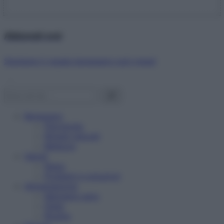
Abbonati ora!
Starbene ti regala benessere ogni mese!
Benessere
Psicologia
Rimedi naturali
Bellezza
Salute
News
Problemi e soluzioni
Alimentazione
Mangiare sano
Diete
Ricette