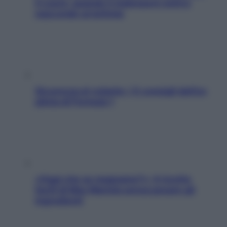
il cuore: quando il malessere estivo
nasconde un’aritmia
Sicurezza al volante: i 5 consigli dell’ex
pilota di Formula 1
«Oggi che se magnamo?»: 4 ricette
facili di Max Mariola senza pesare gli
ingredienti