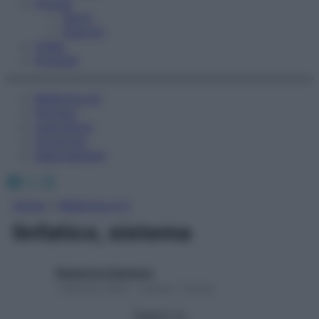
Fitness
Sport
Esercizi
Video
Podcast
Medicina AZ
Farmaci
Calcolatori
Oroscopo
Abbonamenti
Facebook
X
Instagram
Home
»
Medicina A-Z
linfatico, sistema
Redazione Starbene
1 Gennaio 2025 – Lettura 1 minuto
Seguici su