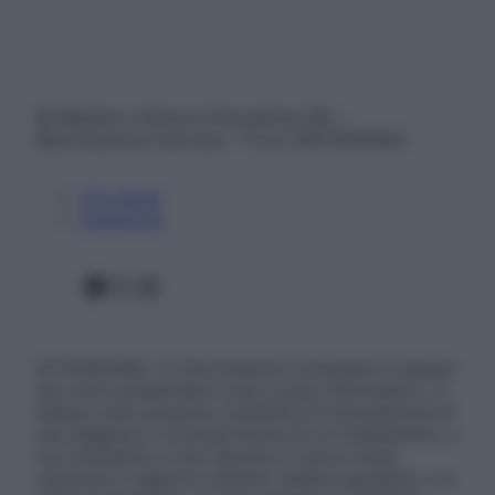
© Belpietro Edizioni Periodiche SRL –
Riproduzione riservata – P.Iva 13673600964
Chi siamo
Pubblicità
Facebook
X
Instagram
ATTENZIONE: Le informazioni contenute in questo
sito sono presentate a solo scopo informativo, in
nessun caso possono costituire la formulazione di
una diagnosi o la prescrizione di un trattamento, e
non intendono e non devono in alcun modo
sostituire il rapporto diretto medico-paziente o la