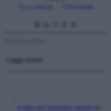
Google
Discover
Fonti preferite
Vedi
Sistema linfatico
Leggi anche
Il caldo è uno “stress test” naturale per