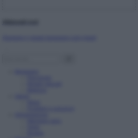
Abbonati ora!
Starbene ti regala benessere ogni mese!
Benessere
Psicologia
Rimedi naturali
Bellezza
Salute
News
Problemi e soluzioni
Alimentazione
Mangiare sano
Diete
Ricette