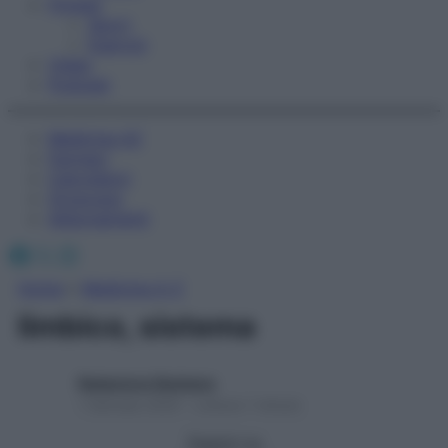
Fitness
Sport
Esercizi
Video
Podcast
Medicina AZ
Farmaci
Calcolatori
Oroscopo
Abbonamenti
Facebook
X
Instagram
Home
»
Medicina A-Z
limbico, sistema
Redazione Starbene
1 Gennaio 2025 – Lettura 1 minuto
Seguici su