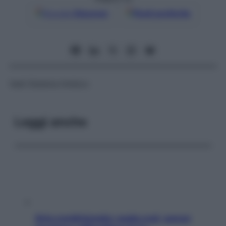
Google
Discover
Fonti preferite
Vedi
Sistema limbico
Leggi anche
Aria condizionata: usala così, senza