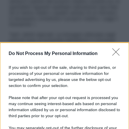
sempre il parere del proprio medico curante e/o di
specialisti riguardo qualsiasi indicazione riportata.
Se si hanno dubbi o quesiti sull’uso di un farmaco
è necessario contattare il proprio medico. Leggi il
Disclaimer »
Tutti i diritti riservati. Le immagini utilizzate negli
articoli sono di proprietà dell’editore o concesse
in licenza per l’uso. È vietata la riproduzione non
autorizzata.
Do Not Process My Personal Information
If you wish to opt-out of the sale, sharing to third parties, or
processing of your personal or sensitive information for
Informativa
targeted advertising by us, please use the below opt-out
Privacy Policy
section to confirm your selection.
Cookie Policy
Note Legali
Please note that after your opt-out request is processed you
Preferenze Privacy
may continue seeing interest-based ads based on personal
information utilized by us or personal information disclosed to
third parties prior to your opt-out.
You may separately opt-out of the further disclosure of your