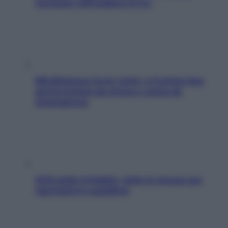
rischiare raffreddore & Co.
Mindfulness tra le vette: a Cortina due
giorni lontani da stress e ansia da
smartphone
SOS pelle irritabile: tutte le mosse per
riportarla in equilibrio