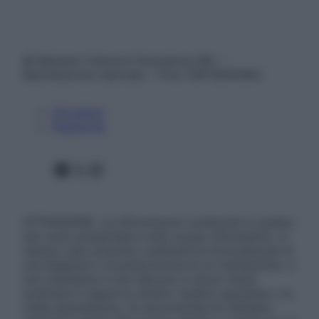
© Belpietro Edizioni Periodiche SRL –
Riproduzione riservata – P.Iva 13673600964
Chi siamo
Pubblicità
Facebook
X
Instagram
ATTENZIONE: Le informazioni contenute in questo
sito sono presentate a solo scopo informativo, in
nessun caso possono costituire la formulazione di
una diagnosi o la prescrizione di un trattamento, e
non intendono e non devono in alcun modo
sostituire il rapporto diretto medico-paziente o la
visita specialistica. Si raccomanda di chiedere