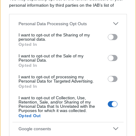
personal information by third parties on the IAB’s list of
downstream participants.
Personal Data Processing Opt Outs
This information may also be disclosed by us to third parties
on the IAB’s List of Downstream Participants that may further
I want to opt-out of the Sharing of my
disclose it to other third parties.
personal data.
Opted In
Please note that this website/app uses one or more Google
services and may gather and store information including but
I want to opt-out of the Sale of my
Personal Data.
not limited to your visit or usage behaviour. You may click to
Opted In
grant or deny consent to Google and its third-party tags to
use your data for below specified purposes in below Google
I want to opt-out of processing my
consent section.
Personal Data for Targeted Advertising.
Opted In
I want to opt-out of Collection, Use,
Retention, Sale, and/or Sharing of my
Personal Data that Is Unrelated with the
Purposes for which it was collected.
Opted Out
Google consents