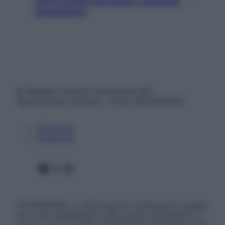
giorni lontani da stress e ansia da
smartphone
© Belpietro Edizioni Periodiche SRL –
Riproduzione riservata – P.Iva 13673600964
Chi siamo
Pubblicità
Facebook
X
Instagram
ATTENZIONE: Le informazioni contenute in questo
sito sono presentate a solo scopo informativo, in