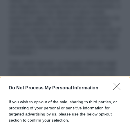
nessun caso possono costituire la formulazione di
una diagnosi o la prescrizione di un trattamento, e
non intendono e non devono in alcun modo
sostituire il rapporto diretto medico-paziente o la
visita specialistica. Si raccomanda di chiedere
sempre il parere del proprio medico curante e/o di
specialisti riguardo qualsiasi indicazione riportata.
Se si hanno dubbi o quesiti sull’uso di un farmaco
è necessario contattare il proprio medico. Leggi il
Disclaimer »
Tutti i diritti riservati. Le immagini utilizzate negli
articoli sono di proprietà dell’editore o concesse
in licenza per l’uso. È vietata la riproduzione non
autorizzata.
Do Not Process My Personal Information
If you wish to opt-out of the sale, sharing to third parties, or
Informativa
processing of your personal or sensitive information for
Privacy Policy
targeted advertising by us, please use the below opt-out
Cookie Policy
section to confirm your selection.
Note Legali
Preferenze Privacy