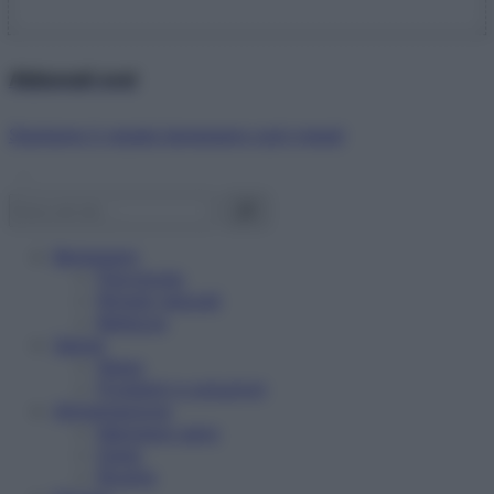
Abbonati ora!
Starbene ti regala benessere ogni mese!
Benessere
Psicologia
Rimedi naturali
Bellezza
Salute
News
Problemi e soluzioni
Alimentazione
Mangiare sano
Diete
Ricette