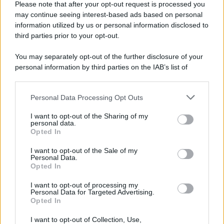
Please note that after your opt-out request is processed you
may continue seeing interest-based ads based on personal
information utilized by us or personal information disclosed to
third parties prior to your opt-out.
You may separately opt-out of the further disclosure of your
personal information by third parties on the IAB’s list of
downstream participants.
Personal Data Processing Opt Outs
This information may also be disclosed by us to third parties
on the IAB’s List of Downstream Participants that may further
I want to opt-out of the Sharing of my
disclose it to other third parties.
personal data.
Opted In
Please note that this website/app uses one or more Google
services and may gather and store information including but
I want to opt-out of the Sale of my
Personal Data.
not limited to your visit or usage behaviour. You may click to
Opted In
grant or deny consent to Google and its third-party tags to
use your data for below specified purposes in below Google
I want to opt-out of processing my
consent section.
Personal Data for Targeted Advertising.
Opted In
I want to opt-out of Collection, Use,