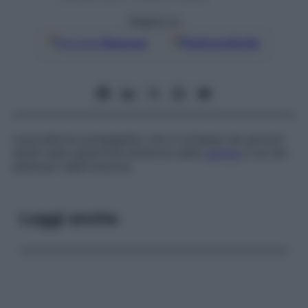
Seguici su
Google
Discover
Fonti preferite
Leucoderma punteggiato che si sviluppa nei giovani
adulti sulla superficie anteriore della
gamba
e sui lati
estensori delle braccia.
Leggi anche