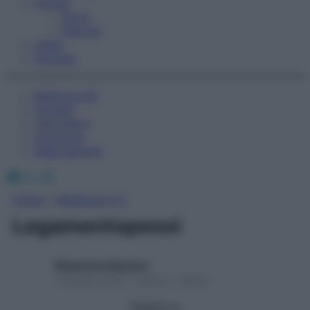
Fitness
Sport
Esercizi
Video
Podcast
Medicina AZ
Farmaci
Calcolatori
Oroscopo
Abbonamenti
Facebook
X
Instagram
Home
»
Medicina A-Z
Legamentopessi
Redazione Starbene
1 Gennaio 2025 – Lettura 1 minuto
Seguici su