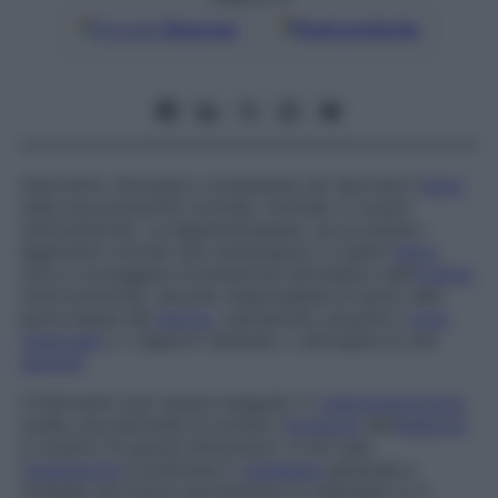
Google
Discover
Fonti preferite
Intervento chirurgico consistente nel riportare l’
utero
nella sua posizione normale, inclinato in avanti
(antiversione). La legamentopessi, accorciando i
legamenti rotondi che mantengono in sede l’
utero
,
mira a correggere l’inclinazione all’indietro dell’
organo
(retroversione), talvolta responsabile di dolori alla
parte bassa del
bacino
, soprattutto durante il
ciclo
mestruale
o i rapporti sessuali, o all’origine di una
sterilità
.
L’intervento può essere eseguito in
videoendoscopia
,
scelta che permette di evitare l’
incisione
dell’
addome
e cicatrici di grandi dimensioni. In tal caso
l’
operazione
è praticata in
anestesia
generale e
richiede una breve permanenza in ospedale (2-3