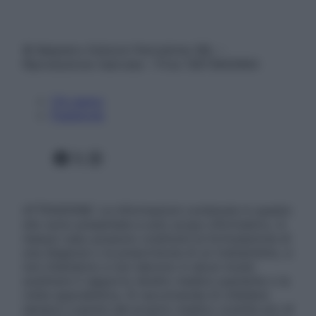
© Belpietro Edizioni Periodiche SRL –
Riproduzione riservata – P.Iva 13673600964
Chi siamo
Pubblicità
Facebook
X
Instagram
ATTENZIONE: Le informazioni contenute in questo
sito sono presentate a solo scopo informativo, in
nessun caso possono costituire la formulazione di
una diagnosi o la prescrizione di un trattamento, e
non intendono e non devono in alcun modo
sostituire il rapporto diretto medico-paziente o la
visita specialistica. Si raccomanda di chiedere
sempre il parere del proprio medico curante e/o di