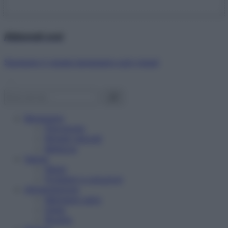
Abbonati ora!
Starbene ti regala benessere ogni mese!
Benessere
Psicologia
Rimedi naturali
Bellezza
Salute
News
Problemi e soluzioni
Alimentazione
Mangiare sano
Diete
Ricette