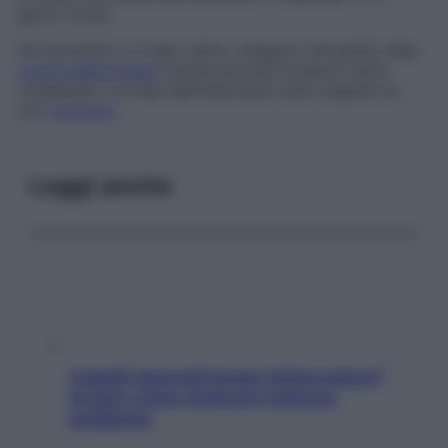
giorni circa).
Gli strumenti e il tubo ottico vengono introdotti nella
cavità addominale
tramite piccole incisioni sotto-
ombelicali, e le fasi dell’intervento sono seguite su
uno
schermo
.
Leggi anche
Capelli spezzati lungo l’attaccatura?
Scopri come risolvere l’annoso
problema