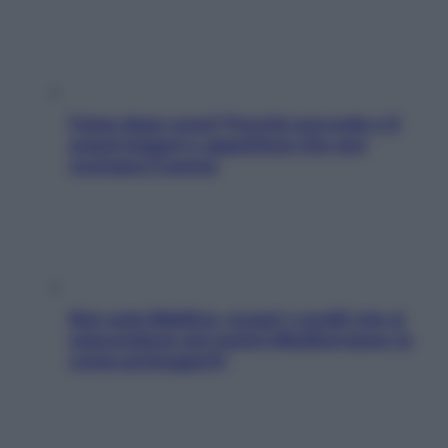
Fame dopo cena? Perché succede e 6
snack leggeri e appetitosi che non
rovinano il sonno
Non solo Maldive: scopri i coralli che si
nascondono nel nostro Mediterraneo (e
come proteggerli)