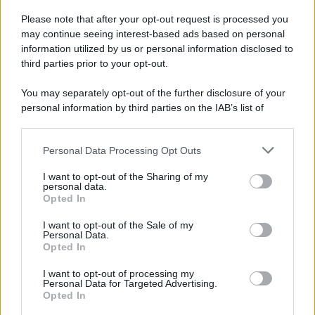
Please note that after your opt-out request is processed you
may continue seeing interest-based ads based on personal
information utilized by us or personal information disclosed to
third parties prior to your opt-out.
You may separately opt-out of the further disclosure of your
personal information by third parties on the IAB’s list of
downstream participants.
Personal Data Processing Opt Outs
This information may also be disclosed by us to third parties
on the IAB’s List of Downstream Participants that may further
I want to opt-out of the Sharing of my
disclose it to other third parties.
personal data.
Opted In
Please note that this website/app uses one or more Google
services and may gather and store information including but
I want to opt-out of the Sale of my
Personal Data.
not limited to your visit or usage behaviour. You may click to
Opted In
grant or deny consent to Google and its third-party tags to
use your data for below specified purposes in below Google
I want to opt-out of processing my
consent section.
Personal Data for Targeted Advertising.
Opted In