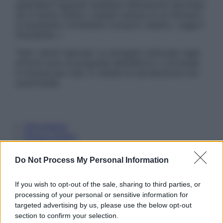
specialisti riguardo qualsiasi indicazione riportata.
Se si hanno dubbi o quesiti sull’uso di un farmaco
è necessario contattare il proprio medico. Leggi il
Disclaimer »
Tutti i diritti riservati. Le immagini utilizzate negli
articoli sono di proprietà dell’editore o concesse
in licenza per l’uso. È vietata la riproduzione non
autorizzata.
Informativa
Privacy Policy
Cookie Policy
Note Legali
Do Not Process My Personal Information
Preferenze Privacy
If you wish to opt-out of the sale, sharing to third parties, or
processing of your personal or sensitive information for
targeted advertising by us, please use the below opt-out
section to confirm your selection.