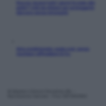
Doccia, lavarsi tutti i giorni fa male alla
pelle? I miti da sfatare per proteggerla
davvero senza stressarla
Aria condizionata: usala così, senza
rischiare raffreddore & Co.
© Belpietro Edizioni Periodiche SRL –
Riproduzione riservata – P.Iva 13673600964