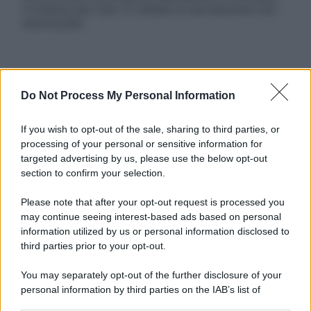
in licenza per l’uso. È vietata la riproduzione non
autorizzata.
Informativa
Do Not Process My Personal Information
Privacy Policy
Cookie Policy
Note Legali
If you wish to opt-out of the sale, sharing to third parties, or
Preferenze Privacy
processing of your personal or sensitive information for
targeted advertising by us, please use the below opt-out
section to confirm your selection.
Please note that after your opt-out request is processed you
may continue seeing interest-based ads based on personal
information utilized by us or personal information disclosed to
third parties prior to your opt-out.
You may separately opt-out of the further disclosure of your
personal information by third parties on the IAB’s list of
downstream participants.