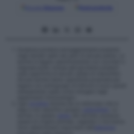
Google
Discover
Fonti preferite
Sostanza proteica emoagglutinante presente
negli estratti salini dei semi di alcune piante. Le
lectine si legano specificamente con zuccheri e
oligosaccaridi, incluse glicoproteine presenti
sulla superficie di alcune cellule di mammiferi.
Alcune lectine hanno specifiche proprietà per
legarsi con sottogruppi di linfociti e sono quindi
estesamente usate come mitogeni negli
esperimenti immunologici.
Ogni
proteina
diversa da un anticorpo che si
lega a uno specifico gruppo
carboidrato
. Le
lectine, in questo
senso
del termine, possono
essere di origine animale, vegetale o microbica.
Sono determinanti importanti dell’
aderenza
microbica nelle infezioni.