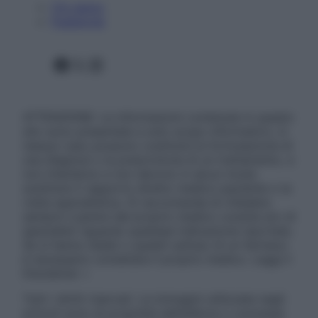
Chi siamo
Pubblicità
Facebook
X
Instagram
ATTENZIONE: Le informazioni contenute in questo
sito sono presentate a solo scopo informativo, in
nessun caso possono costituire la formulazione di
una diagnosi o la prescrizione di un trattamento, e
non intendono e non devono in alcun modo
sostituire il rapporto diretto medico-paziente o la
visita specialistica. Si raccomanda di chiedere
sempre il parere del proprio medico curante e/o di
specialisti riguardo qualsiasi indicazione riportata.
Se si hanno dubbi o quesiti sull’uso di un farmaco
è necessario contattare il proprio medico. Leggi il
Disclaimer »
Tutti i diritti riservati. Le immagini utilizzate negli
articoli sono di proprietà dell’editore o concesse