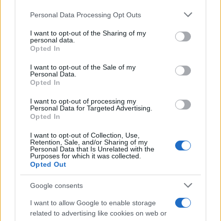
Personal Data Processing Opt Outs
This information may also be disclosed by us to third parties
on the IAB’s List of Downstream Participants that may further
I want to opt-out of the Sharing of my
disclose it to other third parties.
personal data.
Opted In
Please note that this website/app uses one or more Google
services and may gather and store information including but
I want to opt-out of the Sale of my
Personal Data.
not limited to your visit or usage behaviour. You may click to
Opted In
grant or deny consent to Google and its third-party tags to
use your data for below specified purposes in below Google
I want to opt-out of processing my
consent section.
Personal Data for Targeted Advertising.
Opted In
I want to opt-out of Collection, Use,
Retention, Sale, and/or Sharing of my
Personal Data that Is Unrelated with the
Purposes for which it was collected.
Opted Out
Google consents
I want to allow Google to enable storage
related to advertising like cookies on web or