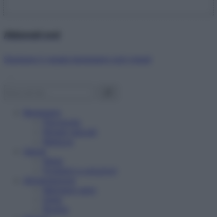
Abbonati ora!
Starbene ti regala benessere ogni mese!
Benessere
Psicologia
Rimedi naturali
Bellezza
Salute
News
Problemi e soluzioni
Alimentazione
Mangiare sano
Diete
Ricette