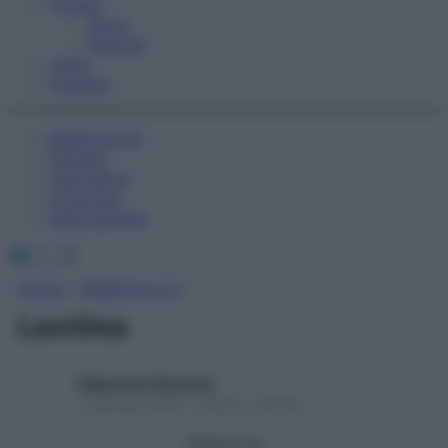
Fitness
Sport
Esercizi
Video
Podcast
Medicina AZ
Farmaci
Calcolatori
Oroscopo
Abbonamenti
Facebook
X
Instagram
Home
»
Medicina A-Z
Lectina
Redazione Starbene
1 Gennaio 2025 – Lettura 1 minuto
Seguici su