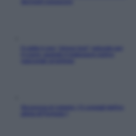
dovresti conoscere
Il caldo è uno “stress test” naturale per
il cuore: quando il malessere estivo
nasconde un’aritmia
Sicurezza al volante: i 5 consigli dell’ex
pilota di Formula 1