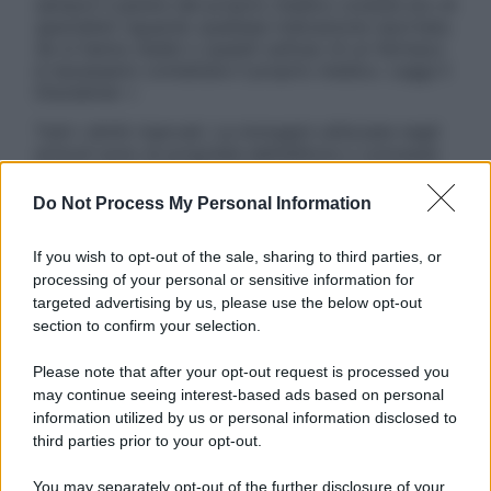
sempre il parere del proprio medico curante e/o di
specialisti riguardo qualsiasi indicazione riportata.
Se si hanno dubbi o quesiti sull’uso di un farmaco
è necessario contattare il proprio medico. Leggi il
Disclaimer »
Tutti i diritti riservati. Le immagini utilizzate negli
articoli sono di proprietà dell’editore o concesse
in licenza per l’uso. È vietata la riproduzione non
autorizzata.
Do Not Process My Personal Information
If you wish to opt-out of the sale, sharing to third parties, or
processing of your personal or sensitive information for
Informativa
targeted advertising by us, please use the below opt-out
Privacy Policy
section to confirm your selection.
Cookie Policy
Note Legali
Please note that after your opt-out request is processed you
Preferenze Privacy
may continue seeing interest-based ads based on personal
information utilized by us or personal information disclosed to
third parties prior to your opt-out.
You may separately opt-out of the further disclosure of your