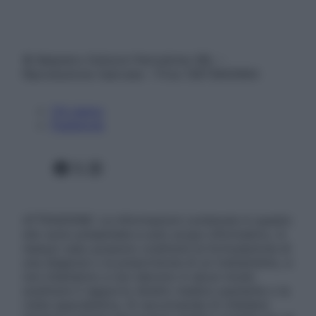
© Belpietro Edizioni Periodiche SRL –
Riproduzione riservata – P.Iva 13673600964
Chi siamo
Pubblicità
Facebook
X
Instagram
ATTENZIONE: Le informazioni contenute in questo
sito sono presentate a solo scopo informativo, in
nessun caso possono costituire la formulazione di
una diagnosi o la prescrizione di un trattamento, e
non intendono e non devono in alcun modo
sostituire il rapporto diretto medico-paziente o la
visita specialistica. Si raccomanda di chiedere