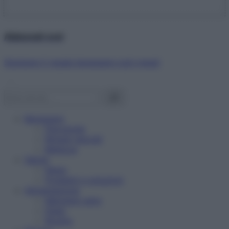
Abbonati ora!
Starbene ti regala benessere ogni mese!
Benessere
Psicologia
Rimedi naturali
Bellezza
Salute
News
Problemi e soluzioni
Alimentazione
Mangiare sano
Diete
Ricette