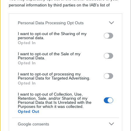
personal information by third parties on the IAB’s list of
downstream participants.
Personal Data Processing Opt Outs
This information may also be disclosed by us to third parties
on the IAB’s List of Downstream Participants that may further
I want to opt-out of the Sharing of my
disclose it to other third parties.
personal data.
Opted In
Please note that this website/app uses one or more Google
services and may gather and store information including but
I want to opt-out of the Sale of my
Personal Data.
not limited to your visit or usage behaviour. You may click to
Opted In
grant or deny consent to Google and its third-party tags to
use your data for below specified purposes in below Google
I want to opt-out of processing my
consent section.
Personal Data for Targeted Advertising.
Opted In
I want to opt-out of Collection, Use,
Retention, Sale, and/or Sharing of my
Personal Data that Is Unrelated with the
Purposes for which it was collected.
Opted Out
Google consents