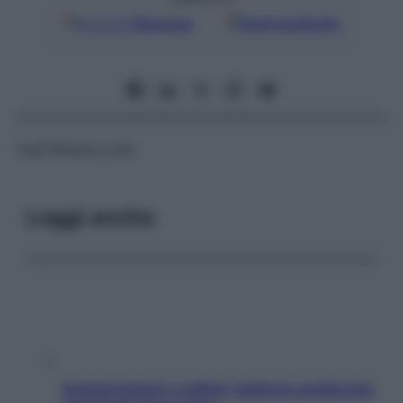
Google
Discover
Fonti preferite
Vedi Rheuma test
Leggi anche
Grassi buoni e cattivi: tutta la verità che