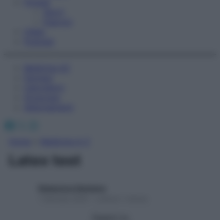
Fitness
Sport
Esercizi
Video
Podcast
Medicina AZ
Farmaci
Calcolatori
Oroscopo
Abbonamenti
Facebook
X
Instagram
Home
»
Medicina A-Z
Latex test
Redazione Starbene
1 Gennaio 2025 – Lettura 1 minuto
Seguici su