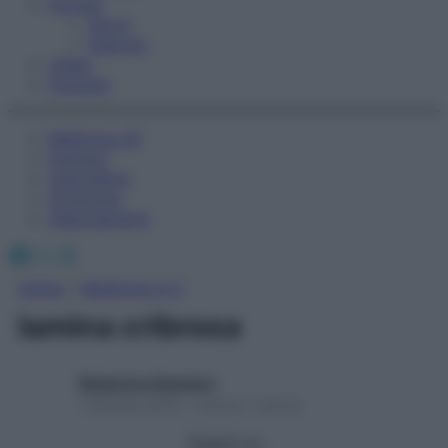
Fitness
Sport
Esercizi
Video
Podcast
Medicina AZ
Farmaci
Calcolatori
Oroscopo
Abbonamenti
Facebook
X
Instagram
Home
»
Medicina A-Z
lamina cribrosa
Redazione Starbene
1 Gennaio 2025 – Lettura 1 minuto
Seguici su