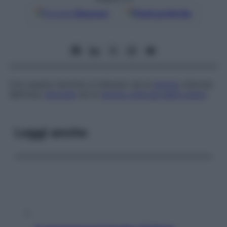
Google
Discover
Fonti preferite
Con questo termine si indicano sia la
lamina
cribrosa
dell’osso
etmoide
sia la
lamina cribrosa della sclera
.
Leggi anche