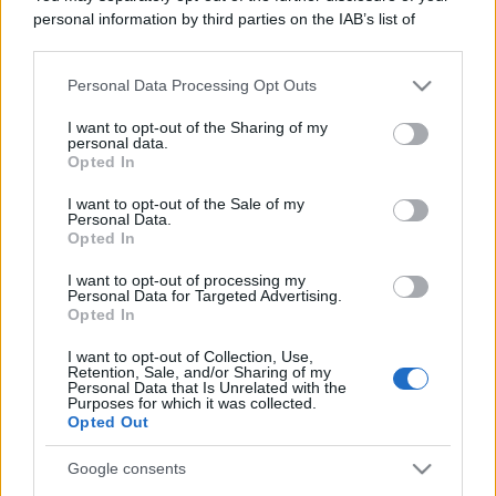
personal information by third parties on the IAB’s list of
downstream participants.
Personal Data Processing Opt Outs
This information may also be disclosed by us to third parties
on the IAB’s List of Downstream Participants that may further
I want to opt-out of the Sharing of my
disclose it to other third parties.
personal data.
Opted In
Please note that this website/app uses one or more Google
services and may gather and store information including but
I want to opt-out of the Sale of my
Personal Data.
not limited to your visit or usage behaviour. You may click to
Opted In
grant or deny consent to Google and its third-party tags to
use your data for below specified purposes in below Google
I want to opt-out of processing my
consent section.
Personal Data for Targeted Advertising.
Opted In
I want to opt-out of Collection, Use,
Retention, Sale, and/or Sharing of my
Personal Data that Is Unrelated with the
Purposes for which it was collected.
Opted Out
Google consents