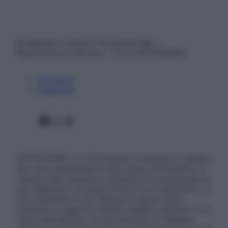
© Belpietro Edizioni Periodiche SRL –
Riproduzione riservata – P.Iva 13673600964
Chi siamo
Pubblicità
Facebook
X
Instagram
ATTENZIONE: Le informazioni contenute in questo
sito sono presentate a solo scopo informativo, in
nessun caso possono costituire la formulazione di
una diagnosi o la prescrizione di un trattamento, e
non intendono e non devono in alcun modo
sostituire il rapporto diretto medico-paziente o la
visita specialistica. Si raccomanda di chiedere