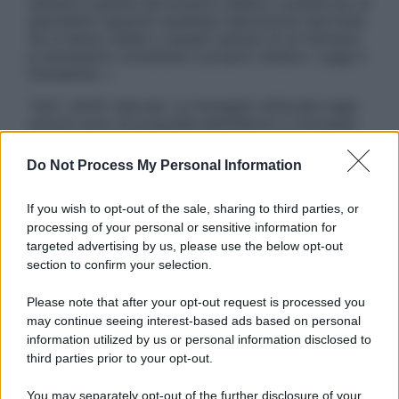
sempre il parere del proprio medico curante e/o di
specialisti riguardo qualsiasi indicazione riportata.
Se si hanno dubbi o quesiti sull’uso di un farmaco
è necessario contattare il proprio medico. Leggi il
Disclaimer »
Tutti i diritti riservati. Le immagini utilizzate negli
articoli sono di proprietà dell’editore o concesse
in licenza per l’uso. È vietata la riproduzione non
autorizzata.
Do Not Process My Personal Information
If you wish to opt-out of the sale, sharing to third parties, or
processing of your personal or sensitive information for
Informativa
targeted advertising by us, please use the below opt-out
Privacy Policy
section to confirm your selection.
Cookie Policy
Note Legali
Please note that after your opt-out request is processed you
Preferenze Privacy
may continue seeing interest-based ads based on personal
information utilized by us or personal information disclosed to
third parties prior to your opt-out.
You may separately opt-out of the further disclosure of your