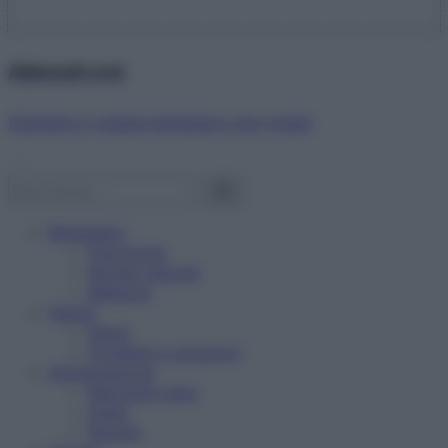
Abbonati ora!
Starbene ti regala benessere ogni mese!
Benessere
Psicologia
Rimedi naturali
Bellezza
Salute
News
Problemi e soluzioni
Alimentazione
Mangiare sano
Diete
Ricette