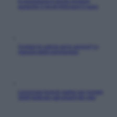
In menopausa il rischio d’infarto
aumenta: è ora di rinforzare il cuore
Contare le calorie serve ancora? La
risposta della nutrizionista
L’oroscopo food di Jupiter per l’estate
2026 dedicato agli amanti del cibo