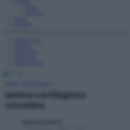
Fitness
Sport
Esercizi
Video
Podcast
Medicina AZ
Farmaci
Calcolatori
Oroscopo
Abbonamenti
Facebook
X
Instagram
Home
»
Medicina A-Z
lamina cartilaginea
cricoidea
Redazione Starbene
1 Gennaio 2025 – Lettura 1 minuto