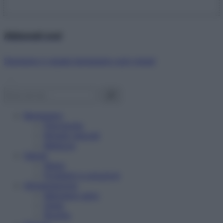
Abbonati ora!
Starbene ti regala benessere ogni mese!
Benessere
Psicologia
Rimedi naturali
Bellezza
Salute
News
Problemi e soluzioni
Alimentazione
Mangiare sano
Diete
Ricette