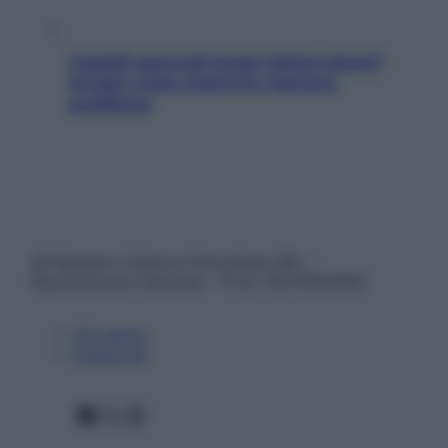
Capelli spezzati lungo l’attaccatura?
Scopri come risolvere l’annoso
problema
© Belpietro Edizioni Periodiche SRL –
Riproduzione riservata – P.Iva 13673600964
Chi siamo
Pubblicità
Facebook
X
Instagram