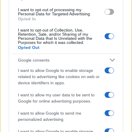
grant or deny consent to Google and its third-party tags to
use your data for below specified purposes in below Google
I want to opt-out of processing my
consent section.
Personal Data for Targeted Advertising.
Opted In
I want to opt-out of Collection, Use,
Retention, Sale, and/or Sharing of my
Personal Data that Is Unrelated with the
Purposes for which it was collected.
Opted Out
Google consents
I want to allow Google to enable storage
related to advertising like cookies on web or
device identifiers in apps.
I want to allow my user data to be sent to
Google for online advertising purposes.
I want to allow Google to send me
personalized advertising.
I want to allow Google to enable storage