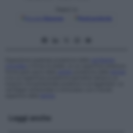
Seguici su
Google
Discover
Fonti preferite
Espansione quadrata posteriore della
cartilagine
cricoidea
a forma di anello, la cui superficie anteriore
forma gran parte della
parete
posteriore della
laringe
e la cui superficie posteriore permette l’attacco ai
muscoli cricoaritenoidei posteriori e ai legamenti. Le
cartilagini aritenoidee si articolano con il bordo
superiore della
lamina
.
Leggi anche