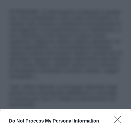
ATTENZIONE: Le informazioni contenute in questo
sito sono presentate a solo scopo informativo, in
nessun caso possono costituire la formulazione di
una diagnosi o la prescrizione di un trattamento, e
non intendono e non devono in alcun modo
sostituire il rapporto diretto medico-paziente o la
visita specialistica. Si raccomanda di chiedere
sempre il parere del proprio medico curante e/o di
specialisti riguardo qualsiasi indicazione riportata.
Se si hanno dubbi o quesiti sull’uso di un farmaco
è necessario contattare il proprio medico. Leggi il
Disclaimer »
Tutti i diritti riservati. Le immagini utilizzate negli
articoli sono di proprietà dell’editore o concesse
in licenza per l’uso. È vietata la riproduzione non
autorizzata.
Do Not Process My Personal Information
Informativa