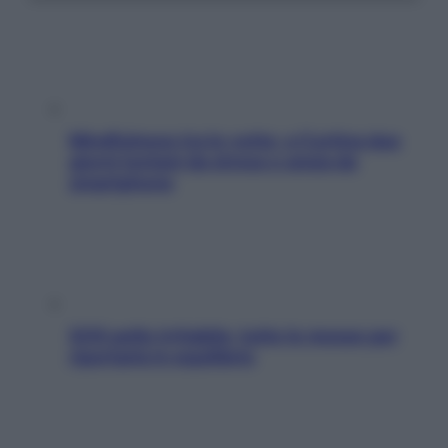
Mindfulness tra le vette: a Cortina due
giorni lontani da stress e ansia da
smartphone
SOS pelle irritabile: tutte le mosse per
riportarla in equilibrio