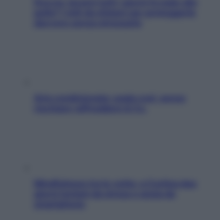
Doccia, lavarsi tutti i giorni fa male alla
pelle? I miti da sfatare per proteggerla
davvero senza stressarla
Aria condizionata: usala così, senza
rischiare raffreddore & Co.
Mindfulness tra le vette: a Cortina due
giorni lontani da stress e ansia da
smartphone