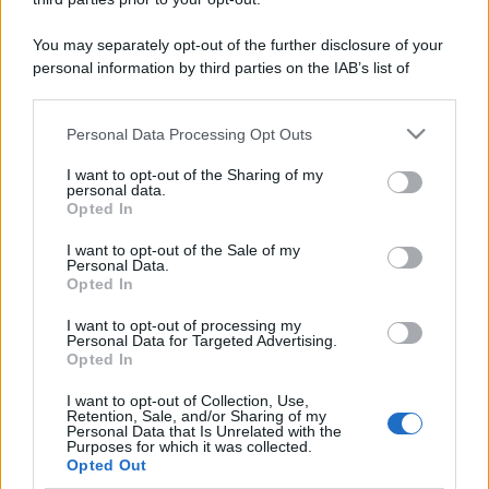
You may separately opt-out of the further disclosure of your
personal information by third parties on the IAB’s list of
downstream participants.
Personal Data Processing Opt Outs
This information may also be disclosed by us to third parties
on the IAB’s List of Downstream Participants that may further
I want to opt-out of the Sharing of my
disclose it to other third parties.
personal data.
Opted In
Please note that this website/app uses one or more Google
services and may gather and store information including but
I want to opt-out of the Sale of my
Personal Data.
not limited to your visit or usage behaviour. You may click to
Opted In
grant or deny consent to Google and its third-party tags to
use your data for below specified purposes in below Google
I want to opt-out of processing my
consent section.
Personal Data for Targeted Advertising.
Opted In
I want to opt-out of Collection, Use,
Retention, Sale, and/or Sharing of my
Personal Data that Is Unrelated with the
Purposes for which it was collected.
Opted Out