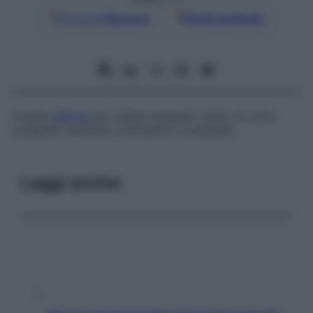
Google
Discover
Fonti preferite
Avente
affinità
per cellule tessutali: detto di certe
sostanze chimiche, colorazioni e parassiti.
Leggi anche