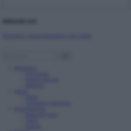
Abbonati ora!
Starbene ti regala benessere ogni mese!
Benessere
Psicologia
Rimedi naturali
Bellezza
Salute
News
Problemi e soluzioni
Alimentazione
Mangiare sano
Diete
Ricette