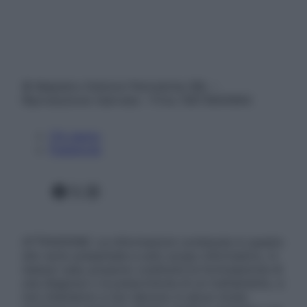
© Belpietro Edizioni Periodiche SRL –
Riproduzione riservata – P.Iva 13673600964
Chi siamo
Pubblicità
Facebook
X
Instagram
ATTENZIONE: Le informazioni contenute in questo
sito sono presentate a solo scopo informativo, in
nessun caso possono costituire la formulazione di
una diagnosi o la prescrizione di un trattamento, e
non intendono e non devono in alcun modo