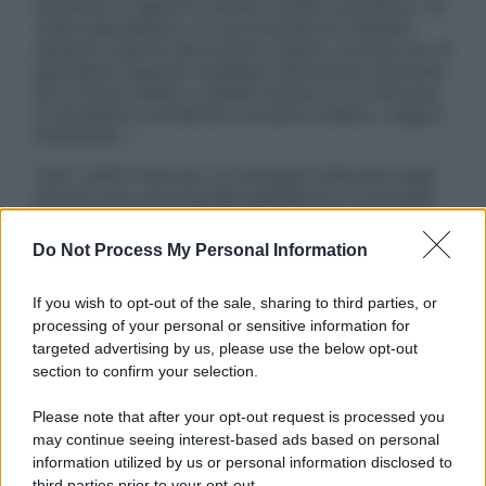
sostituire il rapporto diretto medico-paziente o la
visita specialistica. Si raccomanda di chiedere
sempre il parere del proprio medico curante e/o di
specialisti riguardo qualsiasi indicazione riportata.
Se si hanno dubbi o quesiti sull’uso di un farmaco
è necessario contattare il proprio medico. Leggi il
Disclaimer »
Tutti i diritti riservati. Le immagini utilizzate negli
articoli sono di proprietà dell’editore o concesse
in licenza per l’uso. È vietata la riproduzione non
autorizzata.
Do Not Process My Personal Information
If you wish to opt-out of the sale, sharing to third parties, or
processing of your personal or sensitive information for
Informativa
targeted advertising by us, please use the below opt-out
Privacy Policy
section to confirm your selection.
Cookie Policy
Note Legali
Please note that after your opt-out request is processed you
Preferenze Privacy
may continue seeing interest-based ads based on personal
information utilized by us or personal information disclosed to
third parties prior to your opt-out.