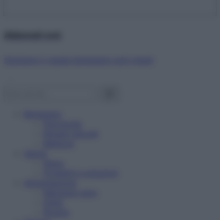
Abbonati ora!
Starbene ti regala benessere ogni mese!
Benessere
Psicologia
Rimedi naturali
Bellezza
Salute
News
Problemi e soluzioni
Alimentazione
Mangiare sano
Diete
Ricette