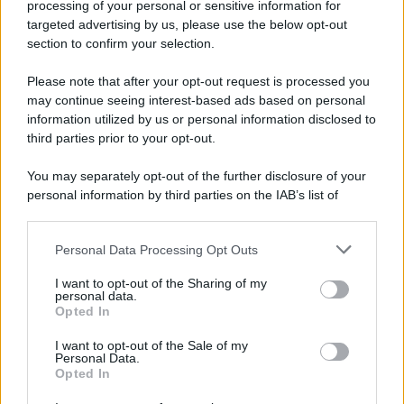
processing of your personal or sensitive information for
Cookie Policy
targeted advertising by us, please use the below opt-out
Note Legali
section to confirm your selection.
Preferenze Privacy
Please note that after your opt-out request is processed you
may continue seeing interest-based ads based on personal
information utilized by us or personal information disclosed to
third parties prior to your opt-out.
You may separately opt-out of the further disclosure of your
personal information by third parties on the IAB’s list of
downstream participants.
Personal Data Processing Opt Outs
This information may also be disclosed by us to third parties
on the IAB’s List of Downstream Participants that may further
I want to opt-out of the Sharing of my
disclose it to other third parties.
personal data.
Opted In
Please note that this website/app uses one or more Google
services and may gather and store information including but
I want to opt-out of the Sale of my
Personal Data.
not limited to your visit or usage behaviour. You may click to
Opted In
grant or deny consent to Google and its third-party tags to
use your data for below specified purposes in below Google