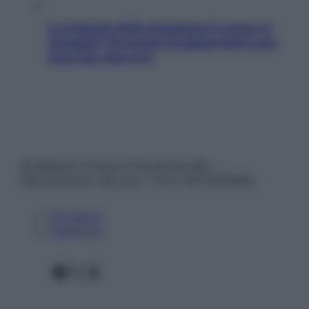
La trappola della dopamina ti segue in
spiaggia? Strategie di digital detox per
staccare davvero
© Belpietro Edizioni Periodiche SRL –
Riproduzione riservata – P.Iva 13673600964
Chi siamo
Pubblicità
Facebook
X
Instagram