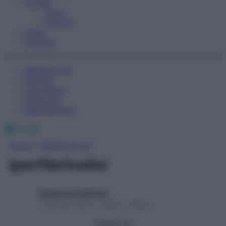
Fitness
Sport
Esercizi
Video
Podcast
Medicina AZ
Farmaci
Calcolatori
Oroscopo
Abbonamenti
Facebook
X
Instagram
Home
»
Medicina A-Z
iperfibrinolisi
Redazione Starbene
1 Gennaio 2025 – Lettura 1 minuto
Seguici su