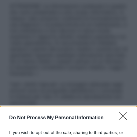
ATTENZIONE: Le informazioni contenute in questo
sito sono presentate a solo scopo informativo, in
nessun caso possono costituire la formulazione di
una diagnosi o la prescrizione di un trattamento, e
non intendono e non devono in alcun modo
sostituire il rapporto diretto medico-paziente o la
visita specialistica. Si raccomanda di chiedere
sempre il parere del proprio medico curante e/o di
specialisti riguardo qualsiasi indicazione riportata.
Se si hanno dubbi o quesiti sull’uso di un farmaco
è necessario contattare il proprio medico. Leggi il
Disclaimer »
Tutti i diritti riservati. Le immagini utilizzate negli
articoli sono di proprietà dell’editore o concesse
in licenza per l’uso. È vietata la riproduzione non
autorizzata.
Do Not Process My Personal Information
Informativa
If you wish to opt-out of the sale, sharing to third parties, or
Privacy Policy