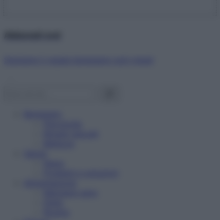
Abbonati ora!
Starbene ti regala benessere ogni mese!
Benessere
Psicologia
Rimedi naturali
Bellezza
Salute
News
Problemi e soluzioni
Alimentazione
Mangiare sano
Diete
Ricette