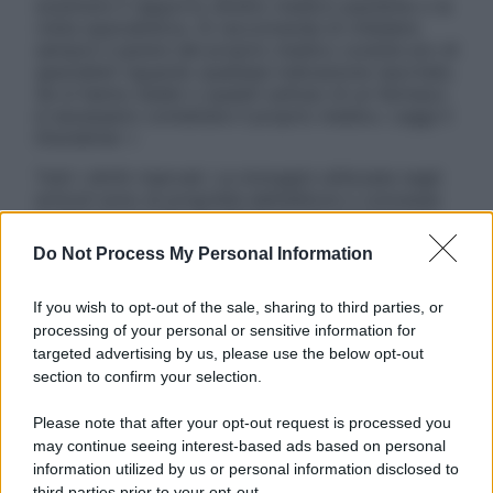
sostituire il rapporto diretto medico-paziente o la
visita specialistica. Si raccomanda di chiedere
sempre il parere del proprio medico curante e/o di
specialisti riguardo qualsiasi indicazione riportata.
Se si hanno dubbi o quesiti sull’uso di un farmaco
è necessario contattare il proprio medico. Leggi il
Disclaimer »
Tutti i diritti riservati. Le immagini utilizzate negli
articoli sono di proprietà dell’editore o concesse
in licenza per l’uso. È vietata la riproduzione non
autorizzata.
Do Not Process My Personal Information
If you wish to opt-out of the sale, sharing to third parties, or
processing of your personal or sensitive information for
Informativa
targeted advertising by us, please use the below opt-out
Privacy Policy
section to confirm your selection.
Cookie Policy
Note Legali
Please note that after your opt-out request is processed you
Preferenze Privacy
may continue seeing interest-based ads based on personal
information utilized by us or personal information disclosed to
third parties prior to your opt-out.