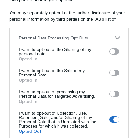
You may separately opt-out of the further disclosure of your
personal information by third parties on the IAB’s list of
downstream participants.
Personal Data Processing Opt Outs
This information may also be disclosed by us to third parties
on the IAB’s List of Downstream Participants that may further
I want to opt-out of the Sharing of my
disclose it to other third parties.
personal data.
Opted In
Please note that this website/app uses one or more Google
services and may gather and store information including but
I want to opt-out of the Sale of my
Personal Data.
not limited to your visit or usage behaviour. You may click to
Opted In
grant or deny consent to Google and its third-party tags to
use your data for below specified purposes in below Google
I want to opt-out of processing my
consent section.
Personal Data for Targeted Advertising.
Opted In
I want to opt-out of Collection, Use,
Retention, Sale, and/or Sharing of my
Personal Data that Is Unrelated with the
Purposes for which it was collected.
Opted Out