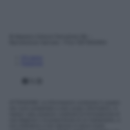
© Belpietro Edizioni Periodiche SRL –
Riproduzione riservata – P.Iva 13673600964
Chi siamo
Pubblicità
Facebook
X
Instagram
ATTENZIONE: Le informazioni contenute in questo
sito sono presentate a solo scopo informativo, in
nessun caso possono costituire la formulazione di
una diagnosi o la prescrizione di un trattamento, e
non intendono e non devono in alcun modo