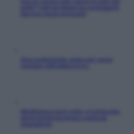
Doccia, lavarsi tutti i giorni fa male alla
pelle? I miti da sfatare per proteggerla
davvero senza stressarla
Aria condizionata: usala così, senza
rischiare raffreddore & Co.
Mindfulness tra le vette: a Cortina due
giorni lontani da stress e ansia da
smartphone