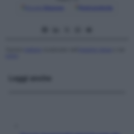
Google
Discover
Fonti preferite
Tumore
maligno
localizzato nell’
intestino tenue
o nel
colon
.
Leggi anche