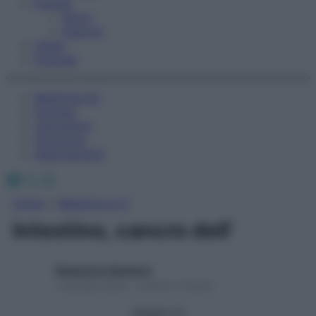
Fitness
Sport
Esercizi
Video
Podcast
Medicina AZ
Farmaci
Calcolatori
Oroscopo
Abbonamenti
Facebook
X
Instagram
Home
»
Medicina A-Z
Intestino, cancro dell’
Redazione Starbene
1 Gennaio 2025 – Lettura 1 minuto
Seguici su