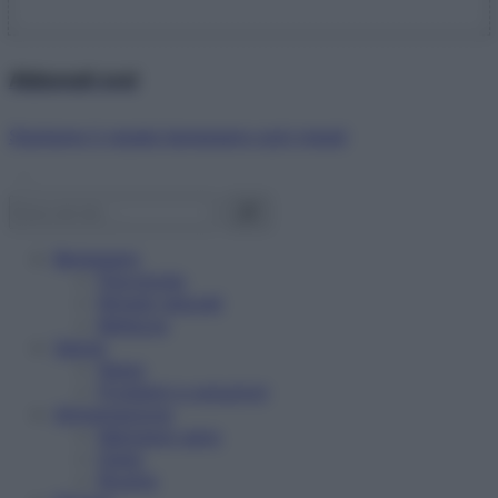
Abbonati ora!
Starbene ti regala benessere ogni mese!
Benessere
Psicologia
Rimedi naturali
Bellezza
Salute
News
Problemi e soluzioni
Alimentazione
Mangiare sano
Diete
Ricette