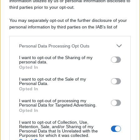
information utilized by us or personal information disclosed to
third parties prior to your opt-out.
You may separately opt-out of the further disclosure of your
personal information by third parties on the IAB’s list of
downstream participants.
Personal Data Processing Opt Outs
This information may also be disclosed by us to third parties
on the IAB’s List of Downstream Participants that may further
I want to opt-out of the Sharing of my
disclose it to other third parties.
personal data.
Opted In
Please note that this website/app uses one or more Google
services and may gather and store information including but
I want to opt-out of the Sale of my
Personal Data.
not limited to your visit or usage behaviour. You may click to
Opted In
grant or deny consent to Google and its third-party tags to
use your data for below specified purposes in below Google
I want to opt-out of processing my
consent section.
Personal Data for Targeted Advertising.
Opted In
I want to opt-out of Collection, Use,
Retention, Sale, and/or Sharing of my
Personal Data that Is Unrelated with the
Purposes for which it was collected.