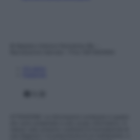
© Belpietro Edizioni Periodiche SRL –
Riproduzione riservata – P.Iva 13673600964
Chi siamo
Pubblicità
Facebook
X
Instagram
ATTENZIONE: Le informazioni contenute in questo
sito sono presentate a solo scopo informativo, in
nessun caso possono costituire la formulazione di
una diagnosi o la prescrizione di un trattamento, e