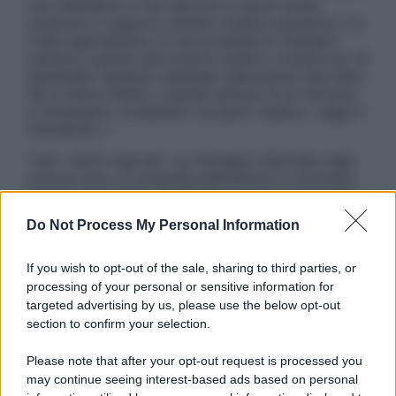
non intendono e non devono in alcun modo
sostituire il rapporto diretto medico-paziente o la
visita specialistica. Si raccomanda di chiedere
sempre il parere del proprio medico curante e/o di
specialisti riguardo qualsiasi indicazione riportata.
Se si hanno dubbi o quesiti sull’uso di un farmaco
è necessario contattare il proprio medico. Leggi il
Disclaimer »
Tutti i diritti riservati. Le immagini utilizzate negli
articoli sono di proprietà dell’editore o concesse
in licenza per l’uso. È vietata la riproduzione non
autorizzata.
Do Not Process My Personal Information
If you wish to opt-out of the sale, sharing to third parties, or
processing of your personal or sensitive information for
Informativa
targeted advertising by us, please use the below opt-out
Privacy Policy
section to confirm your selection.
Cookie Policy
Note Legali
Please note that after your opt-out request is processed you
Preferenze Privacy
may continue seeing interest-based ads based on personal