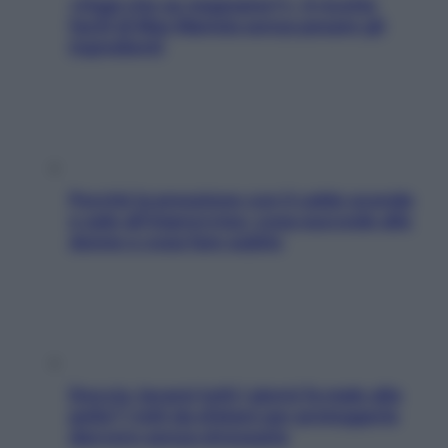
«Oggi che se magnamo?»: 4 ricette
facili di Max Mariola senza pesare gli
ingredienti
Perché la pressione con il caldo scende
e sale all’improvviso: cosa succede alle
donne e cosa fare subito
Doccia, lavarsi tutti i giorni fa male alla
pelle? I miti da sfatare per proteggerla
davvero senza stressarla