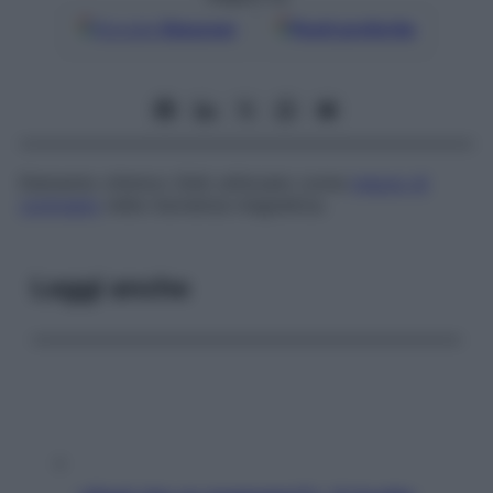
Google
Discover
Fonti preferite
Elemento chimico (Gd) utilizzato come
mezzo di
contrasto
nella risonanza magnetica.
Leggi anche