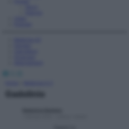
Fitness
Sport
Esercizi
Video
Podcast
Medicina AZ
Farmaci
Calcolatori
Oroscopo
Abbonamenti
Facebook
X
Instagram
Home
»
Medicina A-Z
Gadolinio
Redazione Starbene
1 Gennaio 2025 – Lettura 1 minuto
Seguici su