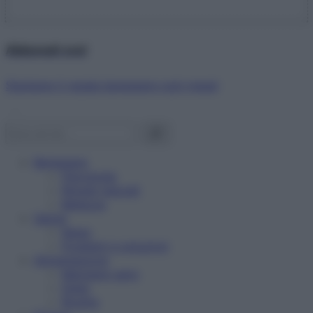
Abbonati ora!
Starbene ti regala benessere ogni mese!
Benessere
Psicologia
Rimedi naturali
Bellezza
Salute
News
Problemi e soluzioni
Alimentazione
Mangiare sano
Diete
Ricette