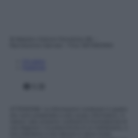
© Belpietro Edizioni Periodiche SRL –
Riproduzione riservata – P.Iva 13673600964
Chi siamo
Pubblicità
Facebook
X
Instagram
ATTENZIONE: Le informazioni contenute in questo
sito sono presentate a solo scopo informativo, in
nessun caso possono costituire la formulazione di
una diagnosi o la prescrizione di un trattamento, e
non intendono e non devono in alcun modo