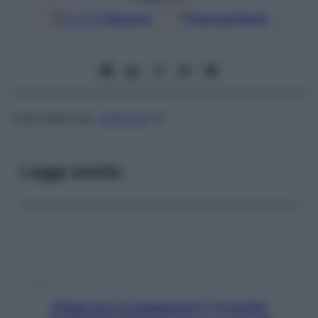
Google
Discover
Fonti preferite
Vedi Asherman,
sindrome
di
Leggi anche
«Oggi che se magnamo?»: 4 ricette