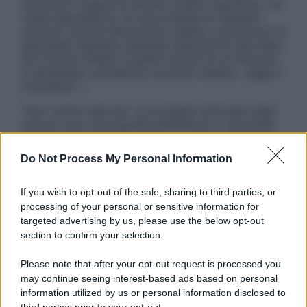
sostituire il rapporto diretto medico-paziente o la
visita specialistica. Si raccomanda di chiedere
sempre il parere del proprio medico curante e/o di
specialisti riguardo qualsiasi indicazione riportata.
Se si hanno dubbi o quesiti sull’uso di un farmaco
è necessario contattare il proprio medico. Leggi il
Disclaimer »
Tutti i diritti riservati. Le immagini utilizzate negli
articoli sono di proprietà dell’editore o concesse
in licenza per l’uso. È vietata la riproduzione non
autorizzata.
Do Not Process My Personal Information
If you wish to opt-out of the sale, sharing to third parties, or
processing of your personal or sensitive information for
Informativa
targeted advertising by us, please use the below opt-out
Privacy Policy
section to confirm your selection.
Cookie Policy
Note Legali
Please note that after your opt-out request is processed you
Preferenze Privacy
may continue seeing interest-based ads based on personal
information utilized by us or personal information disclosed to
third parties prior to your opt-out.