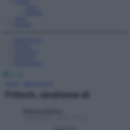
Fitness
Sport
Esercizi
Video
Podcast
Medicina AZ
Farmaci
Calcolatori
Oroscopo
Abbonamenti
Facebook
X
Instagram
Home
»
Medicina A-Z
Fritsch, sindrome di
Redazione Starbene
1 Gennaio 2025 – Lettura 1 minuto
Seguici su