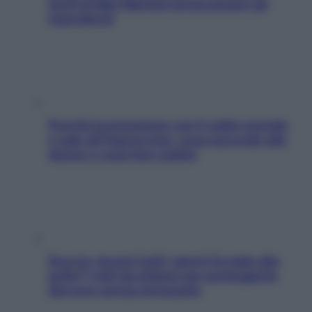
facili di Max Mariola senza pesare gli
ingredienti
Perché la pressione con il caldo scende
e sale all’improvviso: cosa succede alle
donne e cosa fare subito
Doccia, lavarsi tutti i giorni fa male alla
pelle? I miti da sfatare per proteggerla
davvero senza stressarla