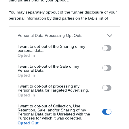
You may separately opt-out of the further disclosure of your
personal information by third parties on the IAB’s list of
downstream participants.
Personal Data Processing Opt Outs
This information may also be disclosed by us to third parties
on the IAB’s List of Downstream Participants that may further
I want to opt-out of the Sharing of my
disclose it to other third parties.
personal data.
Opted In
Please note that this website/app uses one or more Google
services and may gather and store information including but
I want to opt-out of the Sale of my
Personal Data.
not limited to your visit or usage behaviour. You may click to
Opted In
grant or deny consent to Google and its third-party tags to
use your data for below specified purposes in below Google
I want to opt-out of processing my
consent section.
Personal Data for Targeted Advertising.
Opted In
I want to opt-out of Collection, Use,
Retention, Sale, and/or Sharing of my
Personal Data that Is Unrelated with the
Purposes for which it was collected.
Opted Out