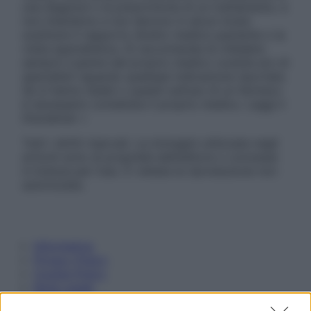
una diagnosi o la prescrizione di un trattamento, e
non intendono e non devono in alcun modo
sostituire il rapporto diretto medico-paziente o la
visita specialistica. Si raccomanda di chiedere
sempre il parere del proprio medico curante e/o di
specialisti riguardo qualsiasi indicazione riportata.
Se si hanno dubbi o quesiti sull’uso di un farmaco
è necessario contattare il proprio medico. Leggi il
Disclaimer »
Tutti i diritti riservati. Le immagini utilizzate negli
articoli sono di proprietà dell’editore o concesse
in licenza per l’uso. È vietata la riproduzione non
autorizzata.
Informativa
Privacy Policy
Cookie Policy
Note Legali
Preferenze Privacy