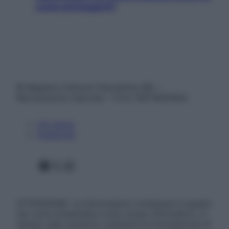
come proteggerli)
© Belpietro Edizioni Periodiche SRL –
Riproduzione riservata – P.Iva 13673600964
Chi siamo
Pubblicità
Facebook
X
Instagram
ATTENZIONE: Le informazioni contenute in questo
sito sono presentate a solo scopo informativo, in
nessun caso possono costituire la formulazione di