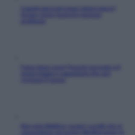
Capelli spezzati lungo l’attaccatura?
Scopri come risolvere l’annoso
problema
Fame dopo cena? Perché succede e 6
snack leggeri e appetitosi che non
rovinano il sonno
Non solo Maldive: scopri i coralli che si
nascondono nel nostro Mediterraneo (e