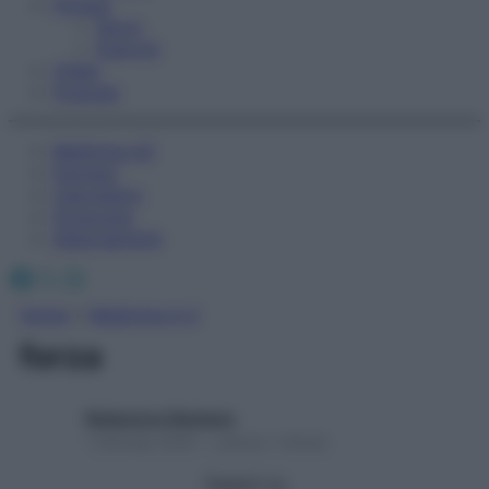
Fitness
Sport
Esercizi
Video
Podcast
Medicina AZ
Farmaci
Calcolatori
Oroscopo
Abbonamenti
Facebook
X
Instagram
Home
»
Medicina A-Z
forza
Redazione Starbene
1 Gennaio 2025 – Lettura 1 minuto
Seguici su