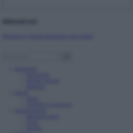
Abbonati ora!
Starbene ti regala benessere ogni mese!
Benessere
Psicologia
Rimedi naturali
Bellezza
Salute
News
Problemi e soluzioni
Alimentazione
Mangiare sano
Diete
Ricette