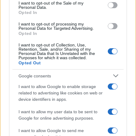
services and may gather and store information including but
I want to opt-out of the Sale of my
Personal Data.
not limited to your visit or usage behaviour. You may click to
Opted In
grant or deny consent to Google and its third-party tags to
use your data for below specified purposes in below Google
I want to opt-out of processing my
consent section.
Personal Data for Targeted Advertising.
Opted In
I want to opt-out of Collection, Use,
Retention, Sale, and/or Sharing of my
Personal Data that Is Unrelated with the
Purposes for which it was collected.
Opted Out
Google consents
I want to allow Google to enable storage
related to advertising like cookies on web or
device identifiers in apps.
I want to allow my user data to be sent to
Google for online advertising purposes.
I want to allow Google to send me