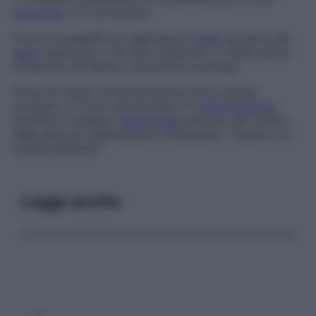
soluzione
o in un farmaco.
Forza occlusale
Forza applicata ai
denti
da parte dei
denti
opponenti o da cibo interposto. È detta anche
pressione mordente
o
pressione occlusale
.
Forze di campo
Forze ipotetiche che si pensa
svolgano un ruolo nel processo di
individuazione
,
durante lo sviluppo
embrionale
precoce, per mezzo
delle quali gli organizzatori influenzano i tessuti e le
cellule adiacenti.
Leggi anche