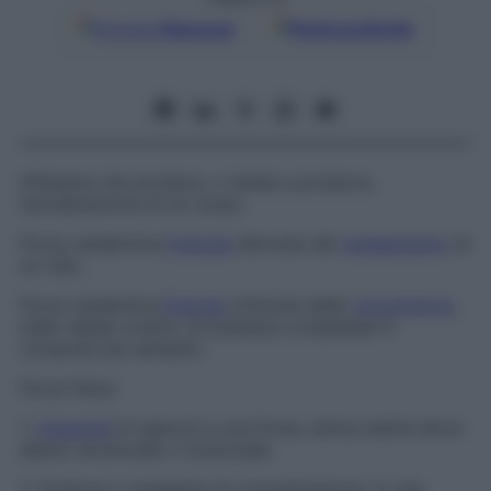
Google
Discover
Fonti preferite
Influenza che produce, o tende a produrre,
l’accelerazione di un corpo.
Forza catabiotica
Energia
derivata dal
metabolismo
di
un cibo.
Forza catabolica
Energia
ottenuta dalla
conversione
,
nelle cellule viventi, di sostanze complesse in
composti più semplici.
Forza fisica
1.
Capacità
di opporsi a una forza, senza subire alcun
danno strutturale o funzionale.
2.
Potenza o gradiente di concentrazione, in una