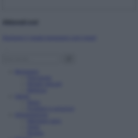
Abbonati ora!
Starbene ti regala benessere ogni mese!
Benessere
Psicologia
Rimedi naturali
Bellezza
Salute
News
Problemi e soluzioni
Alimentazione
Mangiare sano
Diete
Ricette