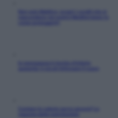
Non solo Maldive: scopri i coralli che si
nascondono nel nostro Mediterraneo (e
come proteggerli)
In menopausa il rischio d’infarto
aumenta: è ora di rinforzare il cuore
Contare le calorie serve ancora? La
risposta della nutrizionista