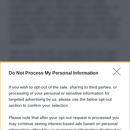
non intendono e non devono in alcun modo
sostituire il rapporto diretto medico-paziente o la
visita specialistica. Si raccomanda di chiedere
sempre il parere del proprio medico curante e/o di
specialisti riguardo qualsiasi indicazione riportata.
Se si hanno dubbi o quesiti sull’uso di un farmaco
è necessario contattare il proprio medico. Leggi il
Disclaimer »
Tutti i diritti riservati. Le immagini utilizzate negli
articoli sono di proprietà dell’editore o concesse
in licenza per l’uso. È vietata la riproduzione non
autorizzata.
Do Not Process My Personal Information
If you wish to opt-out of the sale, sharing to third parties, or
processing of your personal or sensitive information for
Informativa
targeted advertising by us, please use the below opt-out
Privacy Policy
section to confirm your selection.
Cookie Policy
Note Legali
Please note that after your opt-out request is processed you
Preferenze Privacy
may continue seeing interest-based ads based on personal
information utilized by us or personal information disclosed to