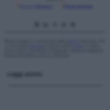
Google
Discover
Fonti preferite
Banda spessa e voluminosa della
fascia
femorale, che
si trova sulla
porzione
laterale della
coscia
. È detto
anche
fascio ileotibiale di Maissiat
,
banda di Maissiat
,
banda ileotibiale
,
tratto di Maissiat
.
Leggi anche