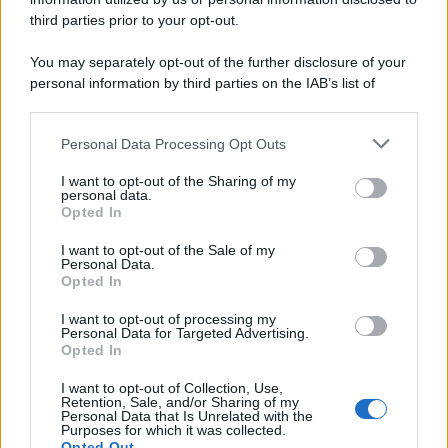
third parties prior to your opt-out.
You may separately opt-out of the further disclosure of your
personal information by third parties on the IAB’s list of
downstream participants.
Personal Data Processing Opt Outs
This information may also be disclosed by us to third parties
on the IAB’s List of Downstream Participants that may further
I want to opt-out of the Sharing of my
disclose it to other third parties.
personal data.
Opted In
Please note that this website/app uses one or more Google
services and may gather and store information including but
I want to opt-out of the Sale of my
Personal Data.
not limited to your visit or usage behaviour. You may click to
Opted In
grant or deny consent to Google and its third-party tags to
use your data for below specified purposes in below Google
I want to opt-out of processing my
consent section.
Personal Data for Targeted Advertising.
Opted In
I want to opt-out of Collection, Use,
Retention, Sale, and/or Sharing of my
Personal Data that Is Unrelated with the
Purposes for which it was collected.
Opted Out