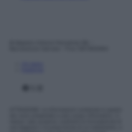
© Belpietro Edizioni Periodiche SRL –
Riproduzione riservata – P.Iva 13673600964
Chi siamo
Pubblicità
Facebook
X
Instagram
ATTENZIONE: Le informazioni contenute in questo
sito sono presentate a solo scopo informativo, in
nessun caso possono costituire la formulazione di
una diagnosi o la prescrizione di un trattamento, e