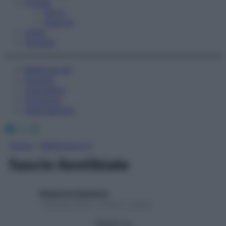
Fitness
Sport
Esercizi
Video
Podcast
Medicina AZ
Farmaci
Calcolatori
Oroscopo
Abbonamenti
Facebook
X
Instagram
Home
»
Medicina A-Z
fascio ileotibiale
Redazione Starbene
1 Gennaio 2025 – Lettura 1 minuto
Seguici su