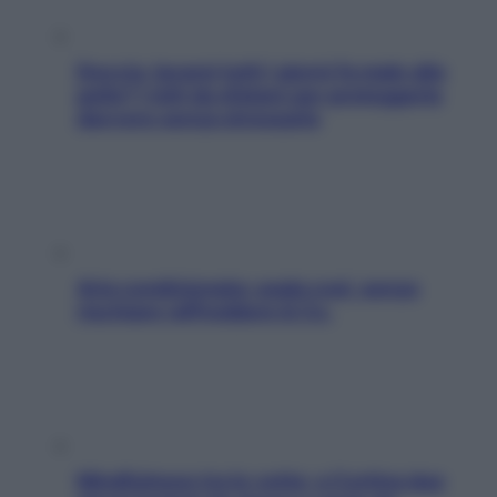
Doccia, lavarsi tutti i giorni fa male alla
pelle? I miti da sfatare per proteggerla
davvero senza stressarla
Aria condizionata: usala così, senza
rischiare raffreddore & Co.
Mindfulness tra le vette: a Cortina due