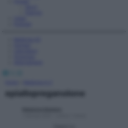
Fitness
Sport
Esercizi
Video
Podcast
Medicina AZ
Farmaci
Calcolatori
Oroscopo
Abbonamenti
Facebook
X
Instagram
Home
»
Medicina A-Z
epiallopreganolone
Redazione Starbene
1 Gennaio 2025 – Lettura 1 minuto
Seguici su