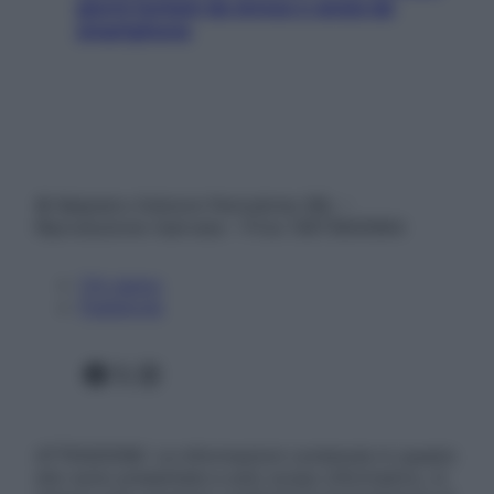
giorni lontani da stress e ansia da
smartphone
© Belpietro Edizioni Periodiche SRL –
Riproduzione riservata – P.Iva 13673600964
Chi siamo
Pubblicità
Facebook
X
Instagram
ATTENZIONE: Le informazioni contenute in questo
sito sono presentate a solo scopo informativo, in