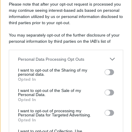
Preferenze Privacy
Please note that after your opt-out request is processed you
may continue seeing interest-based ads based on personal
information utilized by us or personal information disclosed to
third parties prior to your opt-out.
You may separately opt-out of the further disclosure of your
personal information by third parties on the IAB’s list of
downstream participants.
Personal Data Processing Opt Outs
This information may also be disclosed by us to third parties
on the IAB’s List of Downstream Participants that may further
I want to opt-out of the Sharing of my
disclose it to other third parties.
personal data.
Opted In
Please note that this website/app uses one or more Google
services and may gather and store information including but
I want to opt-out of the Sale of my
Personal Data.
not limited to your visit or usage behaviour. You may click to
Opted In
grant or deny consent to Google and its third-party tags to
use your data for below specified purposes in below Google
I want to opt-out of processing my
consent section.
Personal Data for Targeted Advertising.
Opted In
I want to opt-out of Collection, Use,