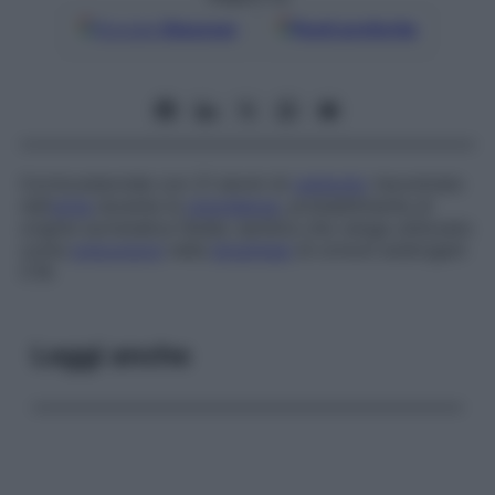
Google
Discover
Fonti preferite
Corticosteroide con 21 atomi di
carbonio
riscontrato
nell’
urina
durante la
gravidanza
, probabilmente di
origine surrenalica fetale; sembra che venga utilizzato
come
precursore
nella
biosintesi
di ormoni androgeni
C19.
Leggi anche