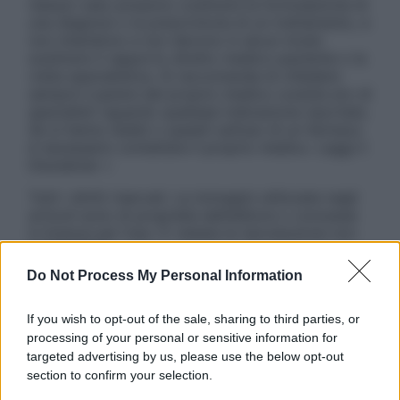
nessun caso possono costituire la formulazione di
una diagnosi o la prescrizione di un trattamento, e
non intendono e non devono in alcun modo
sostituire il rapporto diretto medico-paziente o la
visita specialistica. Si raccomanda di chiedere
sempre il parere del proprio medico curante e/o di
specialisti riguardo qualsiasi indicazione riportata.
Se si hanno dubbi o quesiti sull’uso di un farmaco
è necessario contattare il proprio medico. Leggi il
Disclaimer »
Tutti i diritti riservati. Le immagini utilizzate negli
articoli sono di proprietà dell’editore o concesse
in licenza per l’uso. È vietata la riproduzione non
autorizzata.
Do Not Process My Personal Information
If you wish to opt-out of the sale, sharing to third parties, or
Informativa
processing of your personal or sensitive information for
Privacy Policy
targeted advertising by us, please use the below opt-out
Cookie Policy
section to confirm your selection.
Note Legali