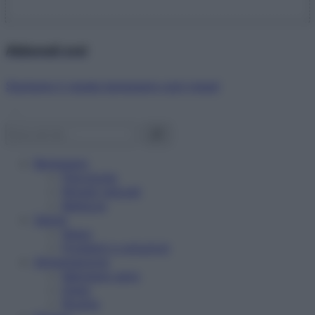
Abbonati ora!
Starbene ti regala benessere ogni mese!
Benessere
Psicologia
Rimedi naturali
Bellezza
Salute
News
Problemi e soluzioni
Alimentazione
Mangiare sano
Diete
Ricette